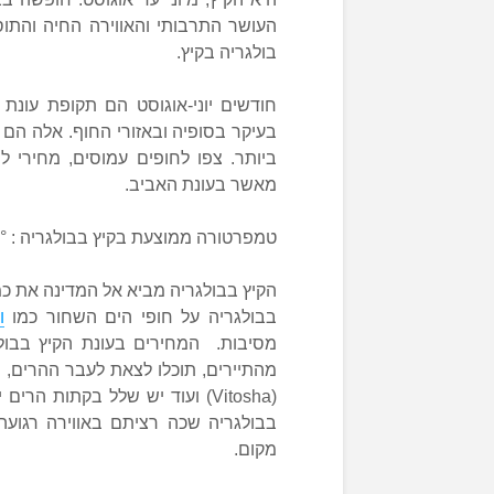
העושר התרבותי והאווירה החיה והתוס
בולגריה בקיץ.
חודשים יוני-אוגוסט הם תקופת עונת
בעיקר בסופיה ובאזורי החוף. אלה הם 
ביותר. צפו לחופים עמוסים, מחירי לי
מאשר בעונת האביב.
טמפרטורה ממוצעת בקיץ בבולגריה : 19-21° (בסופיה). כמות משקעים: 33-61 מ״מ.
הקיץ בבולגריה מביא אל המדינה את כמ
בבולגריה על חופי הים השחור כמו
ו
מסיבות. המחירים בעונת הקיץ בבולג
(Vitosha) ועוד יש שלל בקתות 
בבולגריה שכה רציתם באווירה רגועה
מקום.