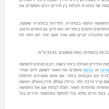
סת של בולגריה ולבלות בין תיירים רבים הפוקדים את
 החופשה החמה בבולגריה. התיירות בבולגריה שוקקת,
החודשים החמים ביותר ויוני הוא לרוב גם החודש הרטוב
נה ותחבורה יקרים ומזג אוויר מעט יותר חם ויותר לח
ות התיירים הגדולה ביותר בשנה. רובם מגיעים לחופשה
ארנה
או
בורגס
והופכים את האזור לשוקק חיים ועתיר
ריה הם הגבוהים ביותר. אם אתם מעוניינים להימלט
מהתיירים, תוכלו לצאת לעבר ההרים, שם קריר הרבה יותר. ברילה (Rila), פירין (Pirin), ויטושה
הרים יפהפיות ומיוחדות לאזור. תוכלו לבלות שם את החופשה
, בנוף הרים נפלא ובלי להתקל באינספור תיירים בכל