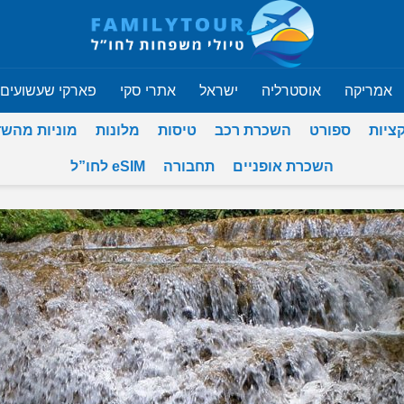
אמריקה
אוסטרליה
ישראל
אתרי סקי
פארקי שעשועים
ציות
ספורט
השכרת רכב
טיסות
מלונות
מוניות מהש
השכרת אופניים
תחבורה
eSIM לחו”ל