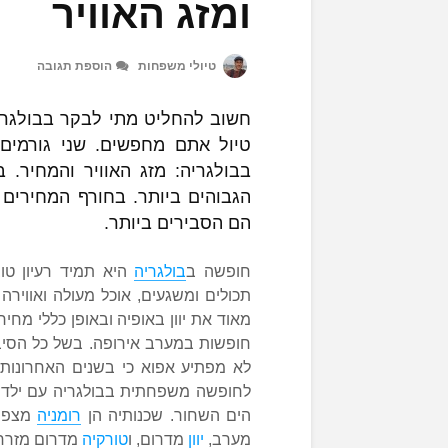
ומזג האוויר
טיולי משפחות
הוספת תגובה
חשוב להחליט מתי לבקר בבולגריה
טיול אתם מחפשים. שני גורמים 
בבולגריה: מזג האוויר והמחיר. 
הגבוהים ביותר. בחורף המחירים
הם הסבירים ביותר.
חופשה ב
בולגריה
היא תמיד רעיון טו
תכולים ומשגעים, אוכל מעולה ואוויר
מאוד את יוון באופיה ובאופן כללי מחי
חופשות במערב אירופה. בשל כל הסיבו
לא מפתיע אפוא כי בשנים האחרונות
לחופשה משפחתית בבולגריה עם ילדים
הים השחור. שכנותיה הן
רומניה
מצפון
מערב,
יוון
מדרום, ו
טורקיה
מדרום מזרח