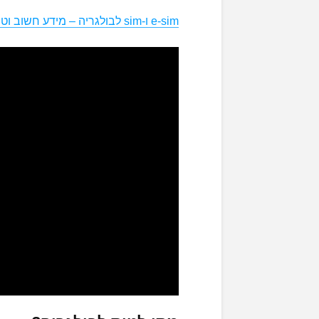
e-sim ו-sim לבולגריה – מידע חשוב וטיפים לתקשורת יעילה ומשתלמת