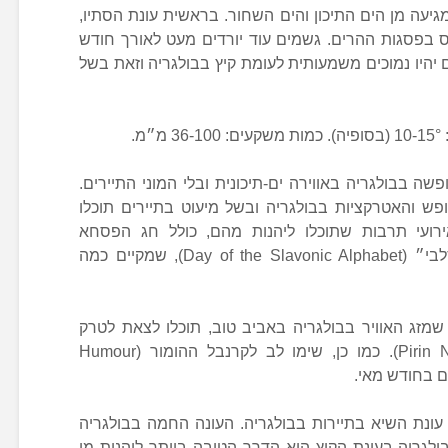
יעה מן הים התיכון והים השחור. בראשית עונת הסתיו,
ס בפסגות ההרים. גשמים עוד יורדים מעט לאורך חודש
 יהיו נמוכים משמעותית לעומת קיץ בבולגריה וזאת בשל
מ.
ה בבולגריה באווירה ים-תיכונית ובלי המוני התיירים.
ש והאטרקציות בבולגריה ובשל מיעוט בתיירים תוכלו
ועי תרבות שתוכלו ליהנות מהם, כולל חג הפסחא
האורתודוקסי או ״יום האלפאבית הסלבי״ (Day of the Slavonic Alphabet), שמקיים כמה
מזג האוויר בבולגריה באביב טוב, תוכלו לצאת לטרק
בפארק הלאומי פירין (Pirin National Park). כמו כן, שימו לב לקרנבל ההומור (Humour
 עונת השיא בתיירות בבולגריה. העונה החמה בבולגריה
בולגריה בעונת הקיץ היא הדרך הטובה ביותר ליהנות מן