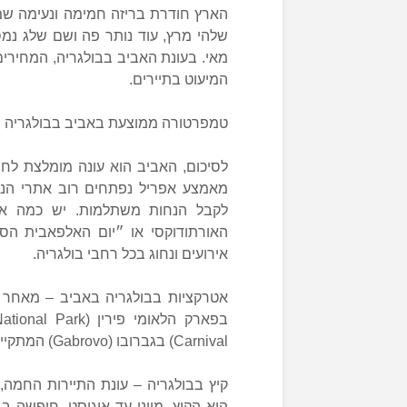
הארץ חודרת בריזה חמימה ונעימה שמג
שלהי מרץ, עוד נותר פה ושם שלג נמ
מאי. בעונת האביב בבולגריה, המחירים
המיעוט בתיירים.
טמפרטורה ממוצעת באביב בבולגריה : 10-15° (בסופיה). כמות משקעים: 36-100 מ״
לסיכום, האביב הוא עונה מומלצת לחופש
מאמצע אפריל נפתחים רוב אתרי הנופ
לקבל הנחות משתלמות. יש כמה איר
אירועים ונחוג בכל רחבי בולגריה.
אטרקציות בבולגריה באביב – מאחר ש
Carnival) בגברובו (Gabrovo) המתקיים בחודש מאי.
קיץ בבולגריה – עונת התיירות החמה,
היא הקיץ, מיוני עד אוגוסט. חופשה ב