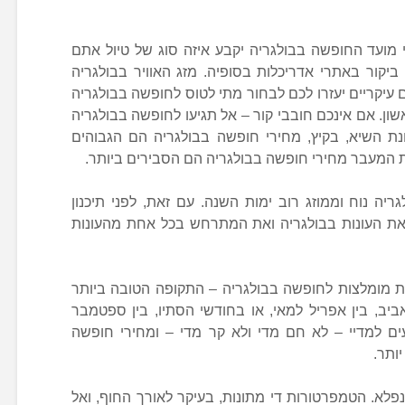
 מועד החופשה בבולגריה יקבע איזה סוג של טיול אתם
יקור באתרי אדריכלות בסופיה. מזג האוויר בבולגריה
 עיקריים יעזרו לכם לבחור מתי לטוס לחופשה בבולגריה
שון. אם אינכם חובבי קור – אל תגיעו לחופשה בבולגריה
נת השיא, בקיץ, מחירי חופשה בבולגריה הם הגבוהים
ת המעבר מחירי חופשה בבולגריה הם הסבירים ביותר.
ריה נוח וממוזג רוב ימות השנה. עם זאת, לפני תיכנון
את העונות בבולגריה ואת המתרחש בכל אחת מהעונות
נות מומלצות לחופשה בבולגריה – התקופה הטובה ביותר
יב, בין אפריל למאי, או בחודשי הסתיו, בין ספטמבר
עים למדיי – לא חם מדי ולא קר מדי – ומחירי חופשה
ותר.
נפלא. הטמפרטורות די מתונות, בעיקר לאורך החוף, ואל