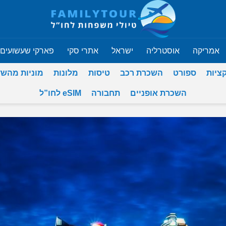
אמריקה
אוסטרליה
ישראל
אתרי סקי
פארקי שעשועים
ציות
ספורט
השכרת רכב
טיסות
מלונות
מוניות מהש
השכרת אופניים
תחבורה
eSIM לחו”ל