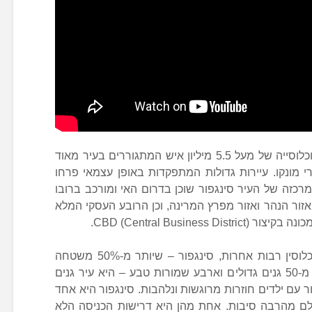
סינגפור היא מדינת אי קטנה, בעלת אוכלוסייה של מעל 5.5 מיליון איש המתגוררים בעיר מאוד
 מונקו. עיירות גדולות המתפקדות באופן עצמאי פרחו
מרכזה של העיר סינגפור שוכן בדרום האי ומורכב ברובו
זור הקניות הנקרא Orchard Road, אזור הנהר ואזור מפרץ המרינה, וכן הרובע העסקי המלא
עם זאת, שלא כמו מדינות צפופות אוכלוסין רבות אחרות, סינגפור – שיותר מ-50% משטחה
מכוסה צמחייה וכוללת בתוכה למעלה מ-50 גנים גדולים וארבע שמורות טבע – היא עיר גנים
עם ילדים חוזרות מרוגשות ונלהבות. סינגפור היא אחד
עולם מהרבה סיבות. אחת מהן היא דרישות הכניסה הלא