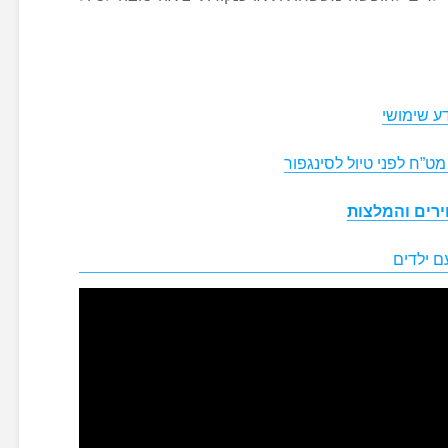
ע שימושי
ט”ח לפני טיול לסינגפור
ירים והמלצות
ם ילדים