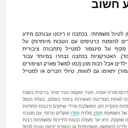
ע חשוב
פן לטיול משפחתי. בכתבה זו ריכזנו עבורכם מידע
ורים להזמנת כרטיסים עם הטבות מיוחדות) על
מקיף על סינגפור למטייל (תחבורה ציבורית
ועוד). האטרקציות בכתבה נבחרו במיוחד עבור
ילדים אבל רבות מהן (כמו למשל פארק הציפורים
פור) יתאימו גם לזוגות, טיולי חברים או למטייל
דרום-מזרח אסיה. העיר הוקמה כעיר סחר בריטית בשנת
הפכה לאחת המדינות העשירות ביותר בעולם, בעלת הנמל
פחת והנקייה הזו, המשלבת גורדי שחקים ורכבות תחתיות
 של השפעות מ
סין
, מלזיה ו
הודו
ואקלים טרופי, עם מטבח
לה שוקקת, היא יעד מעולה ובטוח לתיירות ומשפחות רבות
ילדים לחופשה משפחתית או כנקודת יציאה טובה לטיול