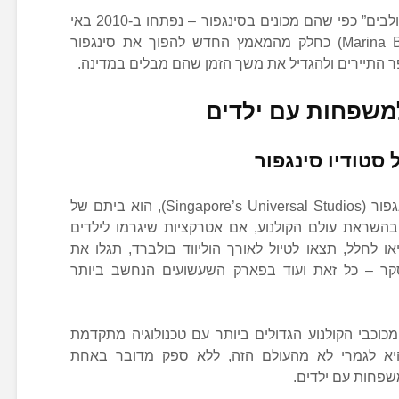
שני מתחמי קזינו – או “אתרי נופש משולבים” כפי שהם מכונים בסינגפור – נפתחו ב-2010 באי
סנטוסה (Sentosa) ובמרינה ביי (Marina Bay) כחלק מהמאמץ החדש להפוך את סינגפור
ר התיירים ולהגדיל את משך הזמן שהם מבלים במדינה.
משפחות עם ילדים
סטודיו סינגפור
פארק השעשועים יוניברסל סטודיו סינגפור (Singapore’s Universal Studios), הוא ביתם של
השראת עולם הקולנוע, אם אטרקציות שיגרמו לילדים
ו לחלל, תצאו לטיול לאורך הוליווד בולברד, תגלו את
סקר – כל זאת ועוד בפארק השעשועים הנחשב ביותר
מכוכבי הקולנוע הגדולים ביותר עם טכנולוגיה מתקדמת
שהיא לגמרי לא מהעולם הזה, ללא ספק מדובר באחת
שפחות עם ילדים.