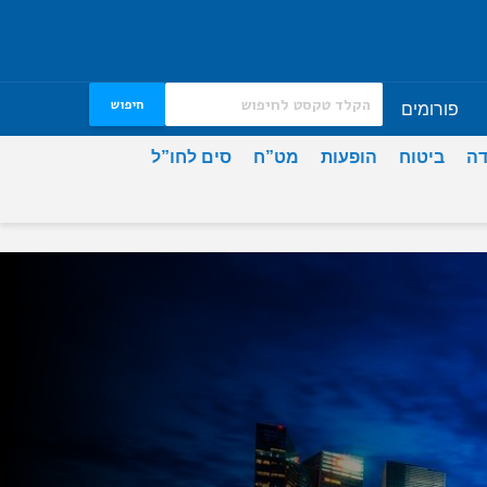
חיפוש
פורומים
דה
ביטוח
הופעות
מט”ח
סים לחו”ל