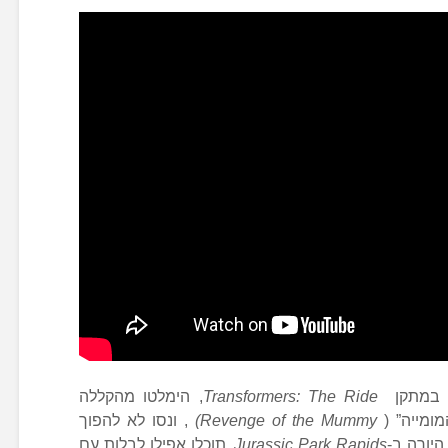
ים במתקן
Transformers: The Ride
, הימלטו מהקללה
ומייה” (
Revenge of the Mummy
)
, ונסו לא להפוך
יורה ב-
Jurassic Park Rapids
. תוכלו אפילו לבלות עם