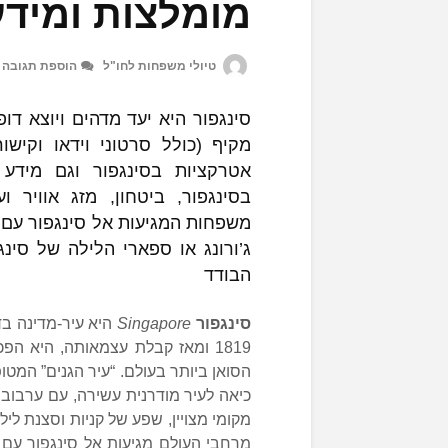
מומלצות ומיד
טיולי משפחות לחו"ל
הוספת תגובה
סינגפור היא יעד מדהים ויוצא דו
מקיף (כולל סרטוני וידאו וקיש
אטרקציות בסינגפור וגם מידע 
בסינגפור, ביטחון, מזג אוויר 
משפחות המגיעות אל סינגפור עם 
ג’ורונג או ספארי הלילה של סינג
הבודד
סינגפור
Singapore
היא עיר-מדינה ב
1819 ומאז קבלת עצמאותה, היא 
הסואן ביותר בעולם. “עיר הגנים” המטו
כיאה לעיר מודרנית עשירה, עם ערבוב
מקומי מצויין, שפע של קניות וסצנת לי
מרחבי העולם מגיעות אל סינגפור עם 