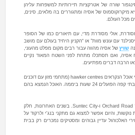
ינגפור שורה של אטרקציות תיירותיות למשפחות עליהן
א מיקרוקוסמוס של אסיה ומתגוררים בה מלאים, סינים,
ם מכל העולם.
מסודרת, אולי מסודרת מדי, עם תיאורים כמו של הסופר
יסנילנד עם עונש מוות” או “הקניון היחיד בעולם עם מושב
נה
שוויץ
של אסיה מהווה עבור רבים מקום מפלט מהעוני,
ח אסיה, ואם תסתכלו מתחת לפני השטח המאוד נקיים
או הרבה דברים מפתיעים.
האוכל הסינגפורי הוא מדהים, עם מרכזי אוכל הנקראים hawker centres (מתחמי מזון עם דוכנים
המציעים מגוון של אוכל מוכן ולא יקר) ובתי קפה הפועלים 24 שעות ביממה. האוכל הנמצא בהם
מרכזי קניות בסינגפור נמצאים לאורך Orchard Road ו-Suntec City. בשנים האחרונות, חלק
וקשות, והיום אפשר למצוא גם מתקני בנג’י ולרקוד על
רי האלכוהול עדיין גבוהים ומסטיקים נמכרים רק בבית