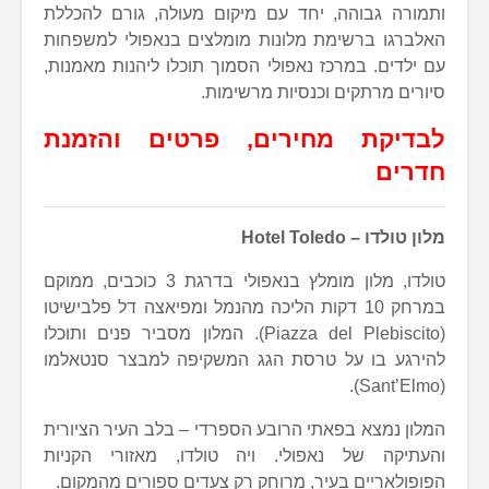
ותמורה גבוהה, יחד עם מיקום מעולה, גורם להכללת
האלברגו ברשימת מלונות מומלצים בנאפולי למשפחות
עם ילדים. במרכז נאפולי הסמוך תוכלו ליהנות מאמנות,
סיורים מרתקים וכנסיות מרשימות.
לבדיקת מחירים, פרטים והזמנת
חדרים
מלון טולדו –
Hotel Toledo
טולדו, מלון מומלץ בנאפולי בדרגת 3 כוכבים, ממוקם
במרחק 10 דקות הליכה מהנמל ומפיאצה דל פלבישיטו
(Piazza del Plebiscito). המלון מסביר פנים ותוכלו
להירגע בו על טרסת הגג המשקיפה למבצר סנטאלמו
(Sant’Elmo).
המלון נמצא בפאתי הרובע הספרדי – בלב העיר הציורית
והעתיקה של נאפולי. ויה טולדו, מאזורי הקניות
הפופולאריים בעיר, מרוחק רק צעדים ספורים מהמקום.