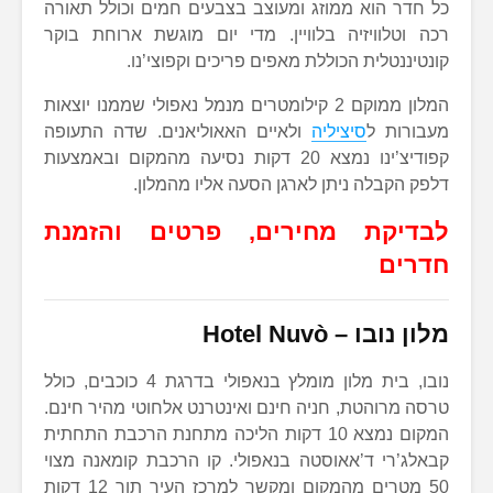
כל חדר הוא ממוזג ומעוצב בצבעים חמים וכולל תאורה
רכה וטלוויזיה בלוויין. מדי יום מוגשת ארוחת בוקר
קונטיננטלית הכוללת מאפים פריכים וקפוצי’נו.
המלון ממוקם 2 קילומטרים מנמל נאפולי שממנו יוצאות
מעבורות ל
סיציליה
ולאיים האאוליאנים. שדה התעופה
קפודיצ’ינו נמצא 20 דקות נסיעה מהמקום ובאמצעות
דלפק הקבלה ניתן לארגן הסעה אליו מהמלון.
לבדיקת מחירים, פרטים והזמנת
חדרים
מלון נובו –
Hotel Nuvò
נובו, בית מלון מומלץ בנאפולי בדרגת 4 כוכבים, כולל
טרסה מרוהטת, חניה חינם ואינטרנט אלחוטי מהיר חינם.
המקום נמצא 10 דקות הליכה מתחנת הרכבת התחתית
קבאלג’רי ד’אאוסטה בנאפולי. קו הרכבת קומאנה מצוי
50 מטרים מהמקום ומקשר למרכז העיר תוך 12 דקות