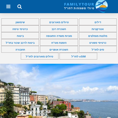
דילים
טיולים מאורגנים
שימושון
אטרקציות
השכרת רכב
כרטיסי טיסה
מלונות מומלצים
מוניות משדה התעופה
ביטוח
כרטיסי ספורט
הזמנת מט”ח
ביטוח לרכב שכור בחו”ל
סים לחו”ל
השכרת אופניים
תחבורה
eSIM לחו”ל
טיולים מאורגנים לחו”ל