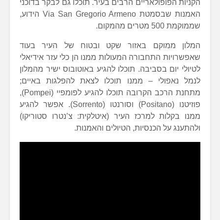
הקניות הפופולאריים הרבים בעיר. תוכלו גם לבקר בדוכני
האמנות שבסמטת Via San Gregorio Armeno הידוע,
שממוקמת 500 מטרים מהמקום.
המלון ממוקם באזור שקט ובטוח של העיר בעוד
שאפשרויות התחבורה המעולות ממנו הן כלי עזר אידיאלי
לטיולי יום בסביבה. תוכלו להגיע באוטובוס ישיר מהמלון
לנמל נאפולי – ממנו תוכלו לצאת להפלגות באיים;
מתחנת הרכב הקרובה תוכלו להגיע לפומפיי (Pompei),
פוזיטנו (Positano) וסורנטו (Sorrento). אפשר להגיע
ממנו בקלות למרכז העיר (איטלקית: צ’נטרו סטוריקו)
ולהתענג על הכנסיות, הטיולים והאמנות.