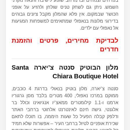
בפרחים וצמחים ובו מרחב שופע לישיבה והנאה מקרני
השמש. ניתן גם לשחק טניס שולחן ולהזיע על אופני
הכושר שבמקום. אין פלא שהמלון מקבל ציונים גבוהים
בדירוגי מלונות בנאפולי שמתאימים למשפחות המגיעות
אל נאפולי עם ילדים.
לבדיקת מחירים, פרטים והזמנת
חדרים
מלון הבוטיק סנטה צ’יארה
Santa
Chiara Boutique Hotel
סנטה צ’יארה, מלון בוטיק בנאולי בדרגת 4 כוכבים,
ממוקם במרכז נאפולי, 400 מטרים בלבד מסן גרגוריו
ארמנו ו-1.1 קילומטרים ממאצ’יו אנגיואינו וכולל בר
אלגנטי, גישה חינם לאינטרנט אלחוטי ברחבי האתר
ודלפק קבלה הפעיל כל שעות היממה, בו תוכלו לתאם
שכירת אופניים לטיול ברחבי העיר – אפשרות שלא תמיד