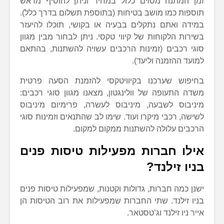
זמן המתנה מסוים כלול במחיר וניתן להוסיף מראש
תוספות כמו מושב בטיחות (בתוספת תשלום בדרך כלל).
במידה ואתם נתקלים בבעיה או בקושי, תוכלו להיעזר
בשירות הלקוחות של קיווי טקסי. ניתן לבחור מבין מגוון
סוגי רכבים (זמינות הרכבים עשויה להשתנות, בהתאם
למועד ההזמנה וליעד).
בחיפוש שערכנו בקיוויטקסי להזמנת הסעה פרטית
משדה התעופה של וולינגטון, מצאנו מגוון סוגי רכבים:
מיניבוס לשבעה, מיניבוס לעשרה, פרימיום מיניבוס
לשישה, רכבי מיקרו ועוד. שימו לב שהתנאים וזמינות סוגי
הרכבים עלולה להשתנות ממקום למקום.
אילו חברות מפעילות טיסות פנים
בניו זילנד?
ישנן כמה חברות, גדולות וקטנות, שמפעילות טיסות פנים
בניו זילנד. שתי החברות שמפעילות את רוב הטיסות הן
אייר ניו זילנד וג’טסטאר.