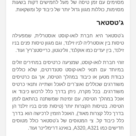
מסוימים עם זמן טיסה של מעל לחמישים דקות בשעות
מסוימות, כוללות מגוון גדול יותר של כיבוד קל ומשקאות.
ג’טסטאר
ג’טסטאר היא חברת לואו-קוסט אוסטרלית, שמפעילה
טיסות בין אוסטרליה לניו זילנד, וגם מגוון טיסות פנים בניו
זילנד, בין יעדים כמו אוקלנד, וולינגטון, כרייסטצ’רץ’ ועוד.
זוהי חברת לואו-קוסט, שמציעה כרטיסים במחירים זולים
במיוחד עם תנאי לואו-קוסט סטנדרטים, שלא כוללים
כבודת מטען או כיבוד במהלך הטיסה, אך גם כרטיסים
משודרגים שכוללים ואוצ’רים לאוכל ושתייה ותנאי כרטיס
משודרגים. בכל מקרה, ניתן בדרך כלל לרכוש כיבוד או
אוכל במהלך הטיסה, עם זמינות שמשתנה בהתאם לזמן
הטיסה. בטיסות הקצרות יותר (טיסות פנים בניו זילנד הן
בדרך כלל קצרות מאוד), האוכל הזמין לרכישה הוא בדרך
כלל כיבוד קל. צי המטוסים של ג’טסטאר כולל מטוסים
חדישים כמו A320, A321, בואינג דרימליינר ועוד.