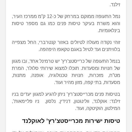
זילנד.
נמל התעופה ממוקם במרחק של כ-12 ק”מ ממרכז העיר,
והוא משרת בעיקר טיסות פנים כמו גם מספר טיסות
בינלאומיות.
זוהי נקודה מעולה לטיולים באזור קנטרברי, החל מצפייה
בלוויתנים ועד לטיול באגם טקאפו היפהפה.
בנמל התעופה של כרייסטצ’רץ’ יש טרמינל אחד, ובו מגוון
של חנויות ומסעדות. תוכלו למצוא שירותי סלולר, המרת
מט”ח, מזכרות, חנויות טכנולוגיה, אופנה, מתנות,
מסעדות, בתי קפה, מזון מהיר ועוד.
בטיסות פנים מכרייסטצ’רץ’ ניתן להגיע למגוון יעדים בניו
זילנד: אוקלנד, וולינגטון, דנידין, נלסון, ניו פליימאות’,
המילטון, הוקיטקה, ועוד.
טיסות ישירות מכרייסטצ’רץ’ לאוקלנד