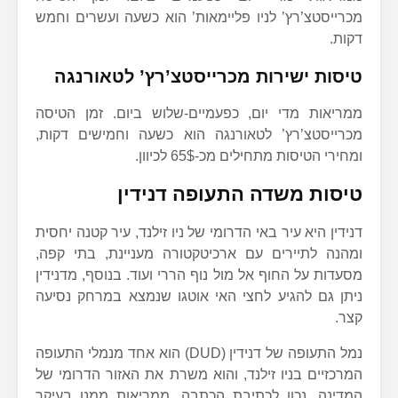
מכרייסטצ’רץ’ לניו פליימאות’ הוא כשעה ועשרים וחמש
דקות.
טיסות ישירות מכרייסטצ’רץ’ לטאורנגה
ממריאות מדי יום, כפעמיים-שלוש ביום. זמן הטיסה
מכרייסטצ’רץ’ לטאורנגה הוא כשעה וחמישים דקות,
ומחירי הטיסות מתחילים מכ-65$ לכיוון.
טיסות משדה התעופה דנידין
דנידין היא עיר באי הדרומי של ניו זילנד, עיר קטנה יחסית
ומהנה לתיירים עם ארכיטקטורה מעניינת, בתי קפה,
מסעדות על החוף אל מול נוף הררי ועוד. בנוסף, מדנידין
ניתן גם להגיע לחצי האי אוטגו שנמצא במרחק נסיעה
קצר.
נמל התעופה של דנידין (DUD) הוא אחד מנמלי התעופה
המרכזיים בניו זילנד, והוא משרת את האזור הדרומי של
המדינה. נכון לכתיבת הכתבה, ממריאות ממנו בעיקר