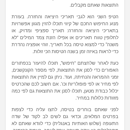
התוצאות שאתם מקבלים.
הטיפ השני הוא לגבי תאריכי היציאה והחזרה. בעזרת
מנוע החיפוש החכם של קיווי תוכלו להזין מגוון אפשרויות
בתאריכי היציאה והחזרה: תאריך ספציפי ומדויק, או
לחלופין טווח תאריכים או אפילו הזנת צמד המילים “לא
משנה” כדי למצוא טיסה בכל תאריך. זוהי אופציה נהדרת
כדי לראות באיזה זמן בשנה הטיסות הכי זולות.
כעת לאחר שלחצתם “חיפוש”, תוכלו להיעזר בכפתורים
האפורים כדי לסנן את התוצאות, לפי מספר הקונקשנים,
זמני ההמראה והנחיתה, ועוד. ניתן גם למיין את התוצאות
לפי מחיר או לפי פופולריות וכו’. אם חשוב לכם שהכרטיס
יכלול כבודת מטען, תוכלו לסנן את התוצאות גם לפי כמה
מזוודות כלולות במחיר.
לפני שאתם בוחרים בטיסה, לחצו עליה כדי לצפות
בפרטים המלאים, וכדאי גם לשים לב לקוד של שדה
התעופה (שלוש האותיות באנגלית) כדי לוודא שאתם לא