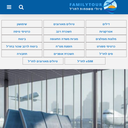
דילים
טיולים מאורגנים
שימושון
אטרקציות
השכרת רכב
כרטיסי טיסה
מלונות מומלצים
מוניות משדה התעופה
ביטוח
כרטיסי ספורט
הזמנת מט”ח
ביטוח לרכב שכור בחו”ל
סים לחו”ל
השכרת אופניים
תחבורה
eSIM לחו”ל
טיולים מאורגנים לחו”ל