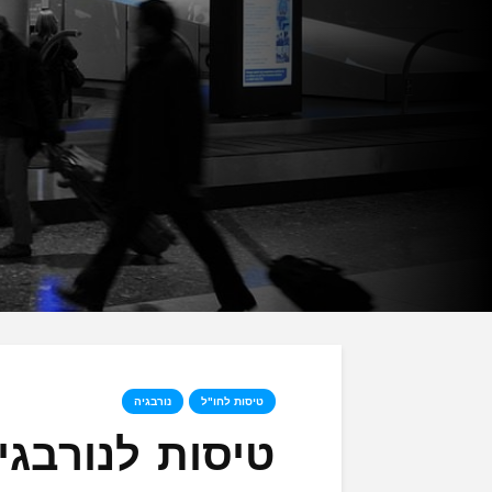
טיסות לחו"ל
נורבגיה
טיסות לנורבגי