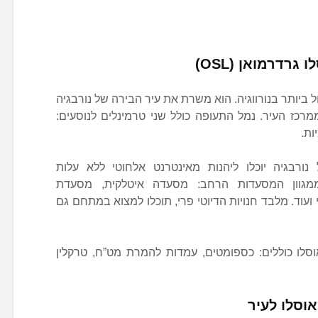
רדרמואן (OSL)
 ביותר בנורווגיה. הוא משרת את עיר הבירה של נורבגיה
וקם במרחק של כ50 ק”מ ממרכז העיר. נמל התעופה כולל שני טרמינלים לנוסעים:
ות.
ורבגיה יוכלו ליהנות מאינטרנט אלחוטי ללא עלות
ממגוון המסעדות הרחב: מסעדה איטלקית, מסעדת
עוד. מלבד חנויות הדיוטי פרי, תוכלו למצוא במתחם גם
סלו כוללים: כספומטים, עמדות להמרת מט”ח, טרקלין
וסלו לעיר