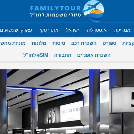
אמריקה
אוסטרליה
ישראל
אתרי סקי
פארקי שעשועים
ציות
ספורט
השכרת רכב
טיסות
מלונות
מוניות מהש
השכרת אופניים
תחבורה
eSIM לחו”ל