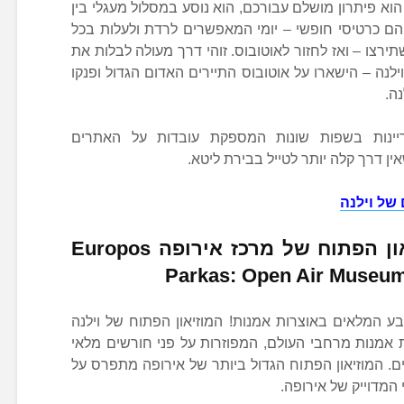
הוא פיתרון מושלם עבורכם, הוא נוסע במסלול מעגלי בין
 הם כרטיסי חופשי – יומי המאפשרים לרדת ולעלות בכל
ירצו – ואז לחזור לאוטובוס. זוהי דרך מעולה לבלות את
נה – הישארו על אוטובוס התיירים האדום הגדול ופנקו
ה.
בזר ב-WiFi וכולל קריינות בשפות שונות המספקת עובדות על האתרים
ן דרך קלה יותר לטייל בבירת ליטא.
של וילנה
אירופוס פארקאס: המוזיאון הפתוח של מרכז אירופה Europos
Parkas: Open Air Museum 
ע המלאים באוצרות אמנות! המוזיאון הפתוח של וילנה
פארקאס מכיל מעל 90 יצירות אמנות מרחבי העולם, המפוזרות על פני חורשים מלאי
ים. המוזיאון הפתוח הגדול ביותר של אירופה מתפרס על