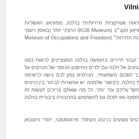
אות אטרקציות תיירותיות בוילנה, ממוזיאון האשליות
(Museum of Illusions) השובב ועד מוזיאון הקג״ב (KGB Museum) הרציני יותר (באופן רשמי
המוזיאון נקרא ״מוזיאון הכיבושים וקרבות החירות״ (Museum of Occupations and Freedom
 עבור תיירים בחופשה בוילנה המעוניינים לראות כמה
יעים אל וילנה עם ילדים החיסכון הכספי של הכרטיס על
בר לסכום משמעותי.. הכרטיס נותן לכם גישה לרשימה
ות בוילנה. בקישור שלמטה יש אפשרות לבחור בין כרטיס
72 שעות. וכדי להקל עליכם עוד יותר, כל מה שאתם צריכים לעשות זה
זמנה ואז תוכלו גם להשתמש בתחבורה ציבורית בוילנה
ס מוצעים ברובע הקתולי, פרוטסטנטי, יהודי ורונובאן