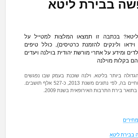
שה בבירת ליטא
ליטא? בכתבה זו תמצאו המלצות למטייל על
וידאו ולינקים להזמנת כרטיסים), כולל טיפים
דים ומידע על אתרי מורשת יהודית בוילנה ויעדים
הם בקלות מוילנה
רה והעיר הגדולה ביותר בליטא. וילנה שוכנת בעמק שבו נפגשים
הנהרות נריס (Neris) ווילניה (Vilnia), וחיים בה, לפי נתונים משנת 2013, כ-527 אלף תושבים.
 בתואר בירת התרבות האירופאית בשנת 2009.
מחירים
ה בבירת ליטא