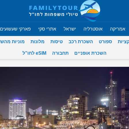
אמריקה
אוסטרליה
ישראל
אתרי סקי
פארקי שעשועים
ציות
ספורט
השכרת רכב
טיסות
מלונות
מוניות מהש
השכרת אופניים
תחבורה
eSIM לחו”ל