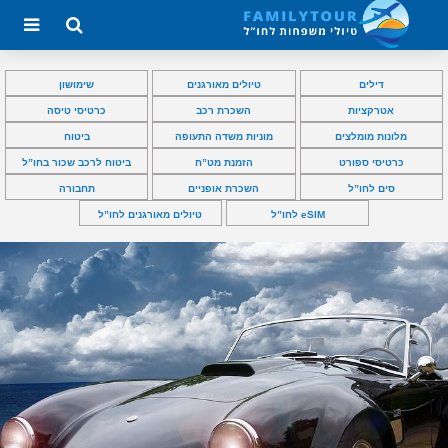
דילים
טיולים מאורגנים
שימושון
אטרקציות
השכרת רכב
כרטיסי טיסה
מלונות מומלצים
מוניות משדה התעופה
ביטוח
כרטיסי ספורט
הזמנת מט”ח
ביטוח לרכב שכור בחו”ל
סים לחו”ל
השכרת אופניים
תחבורה
eSIM לחו”ל
טיולים מאורגנים לחו”ל