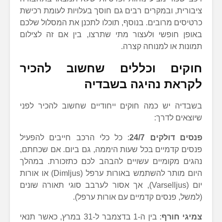
ציבורית, ובמקרים רבים גם חוסך בעלויות לעומת רכישת
כרטיסים מרובים. בנוסף, תוכלו לתכנן את המסלול שלכם
באופן חופשי ולעצור מתי שתרצו, בין אם זה לצילום
תמונות או למנוחה קצרה.
חוקים וכללים שחשוב להכיר
לקראת נהיגה בשבדיה
בשבדיה יש כמה חוקים ייחודיים שחשוב להכיר לפני
שיוצאים לדרך:
פנסים דולקים 24/7
: כל כלי הרכב חייבים להפעיל
פנסים קדמיים בכל שעות היממה, גם ביום. אם שכחתם,
נהגים מקומיים עשויים להבהב לכם כתזכורת. במהלך
היום מותר להשתמש באורות ערפל (Dimljus) או אורות
יום (Varselljus), אך אסור לערבב סוגי תאורה שונים
(למשל, פנסים קדמיים עם אורות ערפל).
צמיגי חורף
: בין ה-1 בדצמבר ל-31 במרץ, כאשר תנאי