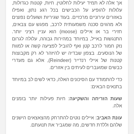
אך אלה לא תמיד יעילות לחלוטין. חיות, קטנות כגדולות,
עלולות להופיע על הכבישים בכל רגע נתון, ואפילו
באזורים עירוניים מרכזיים. בעוד שגיריות ושועלים נפוצים
ולא מהווים סכנה משמעותית לרכב, מפגש עם צבאים,
חזירי בר או איילים (moose) הוא עניין רציני יותר.
התנגשות באייל, במיוחד במהירות גבוהה, עלולה לגרום
נזק חמור לרכב קטן ואף להוביל לפציעה קשה או למוות
של הנוסעים. בצפון שבדיה יש להיזהר לא רק מקבוצות
קטנות של איילי רנדייר (Reindeer), אלא גם מעדרי
כבשים שמועברים לעיתים בין אזורים.
כדי להתמודד עם הסיכונים האלה, כדאי לשים לב במיוחד
בתנאים הבאים:
שעות הזריחה והשקיעה
: חיות פעילות יותר בזמנים
אלה.
עונת האביב
: איילים נוטים להתרחק מהצאצאים הישנים
שלהם וללדת חדשים, מה שמגביר את תנועתם.