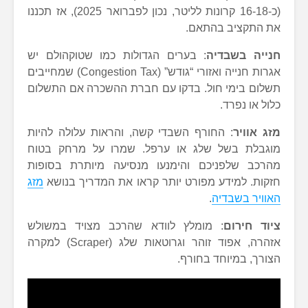
(כ-16-18 קרונות לליטר, נכון לפברואר 2025), אז תכננו
את התקציב בהתאם.
חנייה בשבדיה
: בערים הגדולות כמו שטוקהולם יש
אגרות חנייה ואזורי “גודש” (Congestion Tax) שמחייבים
תשלום בימי חול. בדקו עם חברת ההשכרה אם התשלום
כלול או נפרד.
מזג אוויר
: החורף השבדי קשה, והראות עלולה להיות
מוגבלת בשל שלג או ערפל. שמרו על מרחק בטוח
מהרכב שלפניכם והימנעו מנסיעה מיותרת בסופות
חזקות. למידע מפורט יותר קראו את המדריך בנושא
מזג
האוויר בשבדיה
.
ציוד חירום
: מומלץ לוודא שהרכב מצויד במשולש
אזהרה, אפוד זוהר וגרוטאות שלג (Scraper) למקרה
הצורך, במיוחד בחורף.