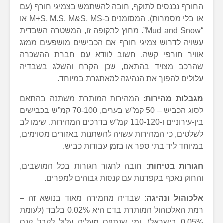
החורף נכנסים לתוקף, חובה להשתמש בצמיגי חורף (עם
או בלי מסמרות), המסומנים ב-M+S, M.S, M&S, MS או
“Mud and Snow”. מחוץ לתקופה זו, המשטרה השבדית
עשויה לדרוש צמיגי חורף אם הכבישים מושפעים ממזג
אוויר חורפי קשה. חשוב לוודא עם חברת ההשכרה
שהרכב מצויד בהתאם, שכן הקרח והשלג בשבדיה
עלולים להפוך את הנהיגה למאתגרת במיוחד.
מגבלות מהירות
: המהירות המותרת משתנה בהתאם
לסוג הכביש – 50 קמ”ש בערים, 70-100 קמ”ש בכבישים
בין-עירוניים ו-110-120 קמ”ש בדרכים המהירות. שימו לב
לשלטים, כי המהירות עשויה להשתנות באזורים מסוימים,
במיוחד ליד בתי ספר או בזמן עבודות כביש.
חגורות בטיחות
: חובה לחגור חגורות בכל המושבים,
והחוק נאכף בקפדנות עם קנסות גבוהים למפרים.
אלכוהול ונהיגה
: שבדיה מחמירה מאוד בנושא זה –
רמת האלכוהול המותרת בדם היא 0.02% בלבד (לעומת
0.05% בישראל), ומי שנתפס מעליה עלול לקבל קנס