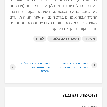
לגבי אופניים, הנהגים נוטים לא לכבד את נוסעי האופניים
וכלי רכב גדולים יותר נוהגים לקבל זכות קדימה (אם כי זה
לא כתוב בחוק) בצמתים. השימוש בקסדות חובה.
החנייה עבור אופניים בד”כ חינם ויש אזורי חנייה מיועדים
לאופנועים בכמה מהרחובות הצדדיים ובכמה מהחניונים
מרובי הקומות בקומת הקרקע.
אנגליה
השכרת רכב בלונדון
לונדון
השכרת רכב בפראג –
השכרת רכב בברצלונה
השוואת מחירים וטיפים
– השוואת מחירים
וטיפים
הוספת תגובה
הוספת תגובה