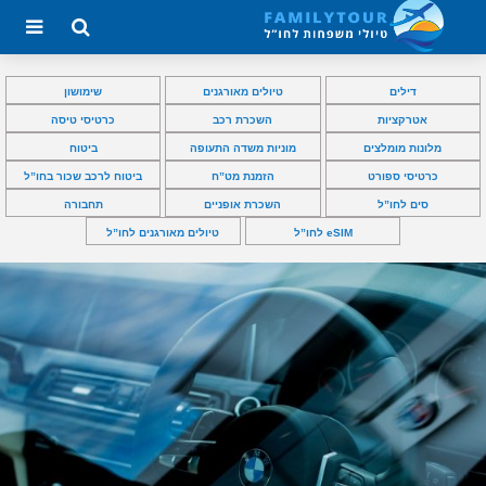
דילים
טיולים מאורגנים
שימושון
אטרקציות
השכרת רכב
כרטיסי טיסה
מלונות מומלצים
מוניות משדה התעופה
ביטוח
כרטיסי ספורט
הזמנת מט”ח
ביטוח לרכב שכור בחו”ל
סים לחו”ל
השכרת אופניים
תחבורה
eSIM לחו”ל
טיולים מאורגנים לחו”ל