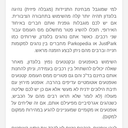
למי שמוגבל מבחינת התניידות (מגבלה פיזית) נהיגה
בלונדון תהיה יותר קלה מהשימוש בתחבורה הציבורית.
אם יש לכם מוגבלות גופנית ואתם חברים באיחוד
האירופי, תוכלו להשיג פטור מתשלום מס העומס עבור
שני רכבים. כאשר אתם נוהגים בלונדון, שירותים כמו
JustPark או Parkopedia מחברים בין נהגים למקומות
חנייה וברבים מהם ניתן לבצע הזמנה מראש.
השימוש באופנועים ובקטנועים נפוץ בלונדון, מאחר
שאלה יכולים להשתחל בין רכבים בעמידה, וניתן להחנות
אותם בחינם בד”כ והם גם פטורים ממס העומס. קטנועים
ואופנועים אוטומטיים עדיפים בהרבה. אופנוע מירוץ עם
תיבת הילוכים ידנית לא מעשי אלא אם כן יש לכם שליטה
מעולה (לא לומר שלא תראו רבים מהם על הכביש,
כשנהגים אגרסיביים מפיעילם אותם, אם זה שליחים על
אופנועים או מקומיים שמעוניינים להגיע במהירות ממקום
למקום).