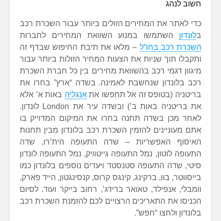
חשוב לנהג
כדי לאתר את המחירים הזולים ביותר עבור השכרת רכב
ב
לונדון
השתמשו במנוע השוואת המחירים לחברות
השכרת רכב בחו”ל
– מלאו את תיבת החיפוש שבדף זה
ותקבלו תוך שניות את הצעות המחיר הזולות ביותר עבור
מיגוון דגמי רכב בהשוואת מחירים בין כל חברת השכרת
רכב בלונדון שנחשבת לאמינה. בשדה “ארץ” בחרו את
בריטניה (בטופס זה אל תחפשו את
אנגליה
באות א’ אלא
את בריטניה באות ב’) ובשדה עיר את London לונדון.
לאחר מכן בשדה תחנה בחרו את המיקום המדוייק בו
אתם מעוניינים להזמין השכרת רכב בלונדון מבין תחנות
האיסוף האפשריות – שדה התעופה הית’רו, שדה
התעופה לוטון, נמל התעופה גייטוויק, נמל התעופה לונדון
סיטי, שדה התעופה סטנסטד ויעדים נוספים בלונדון כמו
בייסווטר, בוו, ברקינג, קינגס קרוס, קנסינגטון, הייד פארק,
וומבלי, אנפילד, טאואר ברידג’, רחוב בייקר ועוד. לסיום
הכניסו את התאריכים הרצויים לכם להזמנת השכרת רכב
בלונדון ולחצו “חפש”.