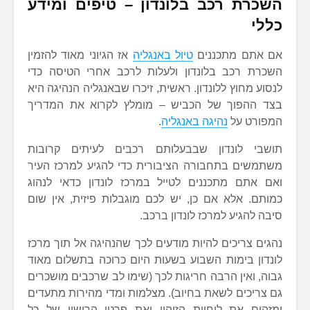
השכרת רכב בלונדון – טיפים ומידע
כללי
אם אתם מתכננים
טיול באנגליה
אז הגיוני מאוד להזמין
השכרת רכב בלונדון ולעלות לרכב אחרי הטיסה כדי
לנסוע מחוץ ללונדון. ראשית, זיכרו שבאנגליה הנהיגה היא
בצד ההפוך של הכביש – מומלץ לקרוא את המדריך
המפורט על
נהיגה באנגליה
.
תושבי לונדון שבבעלותם רכבים לעיתים קרובות
משתמשים בתחבורה הציבורית כדי להגיע למרכז העיר
ואם אתם מתכננים לטייל במרכז לונדון כדאי לנהוג
כמותם. אלא אם כן, יש לכם מוגבלות פיזית, אין שום
סיבה להגיע למרכז לונדון ברכב.
נהגים צריכים להיות מודעים לכך שהנהיגה אל תוך מרכז
לונדון בימות השבוע בשעות היום כרוכה בתשלום מאוד
גבוה, ואין הרבה חריגות לכך (שימו לב שרכבים מושכרים
גם צריכים לשאת בחיוב). מצלמות ומדי מהירות מתעדים
ומזהים את לוחיות הזיהוי ואת פרטי הרישוי של כל