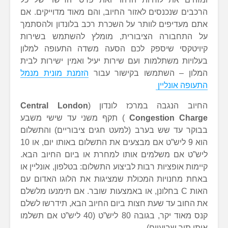
הרכבים שנכנסים לאזור החיוב, והם מאוד מדוייקים. אם
אתם מעדיפים לוותר על השכרת רכב בלונדון ולהסתמך
על התחבורה הציבורית, מומלץ להשתמש בשירות
קיויטקסי שיספק לכם הסעה משדה התעופה למלון
בעלויות משתלמות ועם שירות יעיל ואמין ישירות לבית
המלון – השתמשו בקישור עבור
הזמנת מונית מנמל
התעופה אונליין
החיוב הנגבה במרכז לונדון (
Central London
Congestion Charge
) תקף משני עד שישי משבע
בבוקר עד שש בערב (למעט חגים ציבוריים) והתשלום
הוא 9 ליש”ט אם מבצעים את התשלום באותו יום, או 10
ליש”ט אם משלמים אותו למחרת או ביום החיוב הבא.
קיימות אופציות רבות לביצוע התשלום: בטלפון, אונליין או
באחת מחנויות המכולת שמציגות את הלוגו האדום עם
האות C בחלונן, או באמצעות שובר. אם תימנעו מלשלם
את החוב עד שעת חצות ביום החיוב הבא, תידרשו לשלם
קנס מאוד יקר, בגובה 80 ליש”ט (40 ליש”ט אם תשלמו
אותו תוך שבועיים).