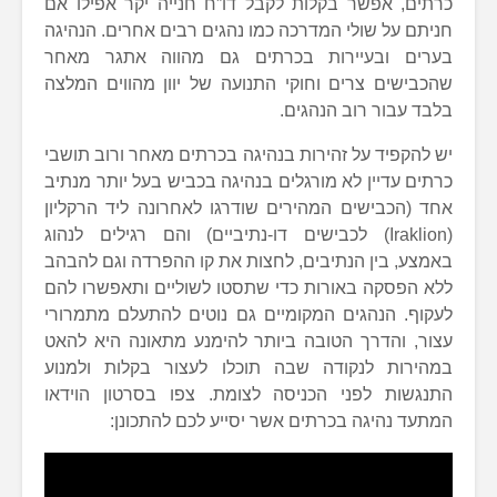
כרתים, אפשר בקלות לקבל דו”ח חנייה יקר אפילו אם
חניתם על שולי המדרכה כמו נהגים רבים אחרים. הנהיגה
בערים ובעיירות בכרתים גם מהווה אתגר מאחר
שהכבישים צרים וחוקי התנועה של יוון מהווים המלצה
בלבד עבור רוב הנהגים.
יש להקפיד על זהירות בנהיגה בכרתים מאחר ורוב תושבי
כרתים עדיין לא מורגלים בנהיגה בכביש בעל יותר מנתיב
אחד (הכבישים המהירים שודרגו לאחרונה ליד הרקליון
(Iraklion) לכבישים דו-נתיביים) והם רגילים לנהוג
באמצע, בין הנתיבים, לחצות את קו ההפרדה וגם להבהב
ללא הפסקה באורות כדי שתסטו לשוליים ותאפשרו להם
לעקוף. הנהגים המקומיים גם נוטים להתעלם מתמרורי
עצור, והדרך הטובה ביותר להימנע מתאונה היא להאט
במהירות לנקודה שבה תוכלו לעצור בקלות ולמנוע
התנגשות לפני הכניסה לצומת. צפו בסרטון הוידאו
המתעד נהיגה בכרתים אשר יסייע לכם להתכונן: