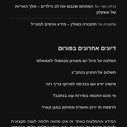
ברלה וארי
על
המתחם שכבש את לב הילדים – מלך האריות
של אשקלון
אלמונית
על
תחבורה בפולין – מידע וטיפים למטייל
דיונים אחרונים בפורום
המלצה על טיול יום מאורגן מנאפולי לאמאלפי
תשלום על החניון בנתב”ג
מישהו יודע אם בכניסה למרוקו צריך ויזה
מי מכם התנסה בשירות vip בנתבג?
הדפסת תו ירוק ותעודת מתחסן במגן קארד
המידע וההמלצות באתר זה אינו מהווה חלופה לעצה מקצועית
ולשיקול הדעת של הקוראים, והינו בגדר המלצה בלבד והשימוש