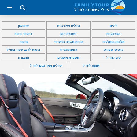
דילים
טיולים מאורגנים
שימושון
אטרקציות
השכרת רכב
כרטיסי טיסה
מלונות מומלצים
מוניות משדה התעופה
ביטוח
כרטיסי ספורט
הזמנת מט”ח
ביטוח לרכב שכור בחו”ל
סים לחו”ל
השכרת אופניים
תחבורה
eSIM לחו”ל
טיולים מאורגנים לחו”ל