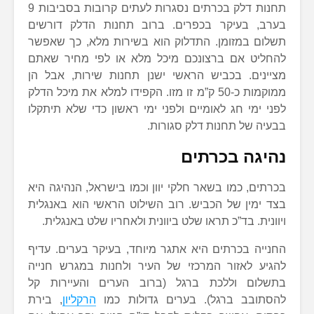
תחנות דלק בכרתים נסגרות לעתים קרובות בסביבות 9
בערב, בעיקר בכפרים. ברוב תחנות הדלק דורשים
תשלום במזומן. התדלוק הוא בשירות מלא, כך שאפשר
להחליט אם ברצונכם מיכל מלא או לפי מחיר שאתם
מציינים. בכביש הראשי ישנן תחנות שירות, אבל הן
ממוקמות כ-50 ק”מ זו מזו. הקפידו למלא את מיכל הדלק
לפני ימי חג לאומיים ולפני ימי ראשון כדי שלא תיתקלו
בבעיה של תחנות דלק סגורות.
נהיגה בכרתים
בכרתים, כמו בשאר חלקי יוון וכמו בישראל, הנהיגה היא
בצד ימין של הכביש. רוב השילוט הראשי הוא באנגלית
ויוונית. בד”כ תראו שלט ביוונית ולאחריו שלט באנגלית.
החנייה בכרתים היא אתגר מיוחד, בעיקר בערים. עדיף
להגיע לאזור המרכזי של העיר ולחנות במגרש חנייה
בתשלום וללכת ברגל (ברוב הערים והעיירות קל
להסתובב ברגל). בערים גדולות כמו
הרקליון
, בירת