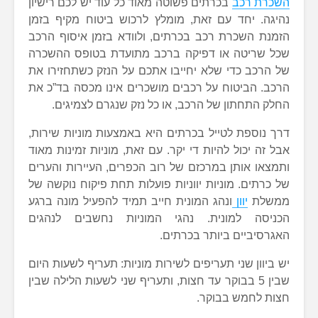
השכרת רכב
בכרתים פשוטה מאוד כל עוד יש לכם רישיון
נהיגה. יחד עם זאת, מומלץ לרכוש ביטוח מקיף בזמן
הזמנת השכרת רכב בכרתים, ולוודא בזמן איסוף הרכב
שכל שריטה או דפיקה ברכב מתועדת בטופס ההשכרה
של הרכב כדי שלא יחייבו אתכם על הנזק כשתחזירו את
הרכב. הביטוח על רכבים מושכרים אינו מכסה בד”כ את
החלק התחתון של הרכב, או כל נזק שנגרם לצמיגים.
דרך נוספת לטייל בכרתים היא באמצעות מוניות שירות,
אבל זה יכול להיות די יקר. עם זאת, מוניות זמינות מאוד
ותמצאו אותן במרכזם של רוב הכפרים, העיירות והערים
של כרתים. מוניות יווניות פועלות תחת פיקוח נוקשה של
ממשלת
יוון
ונהג המונית חייב תמיד להפעיל מונה ברגע
הכניסה למונית. נהגי המוניות נחשבים לנהגים
האגרסיביים ביותר בכרתים.
יש ביוון שני תעריפים לשירות מוניות: תעריף לשעות היום
שבין 5 בבוקר עד חצות, ותעריף שני לשעות הלילה שבין
חצות לחמש בבוקר.