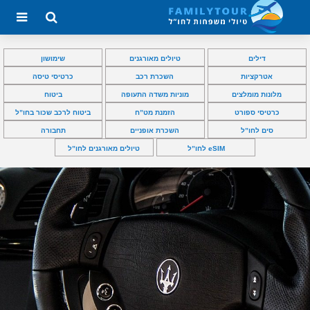
דילים
טיולים מאורגנים
שימושון
אטרקציות
השכרת רכב
כרטיסי טיסה
מלונות מומלצים
מוניות משדה התעופה
ביטוח
כרטיסי ספורט
הזמנת מט”ח
ביטוח לרכב שכור בחו”ל
סים לחו”ל
השכרת אופניים
תחבורה
eSIM לחו”ל
טיולים מאורגנים לחו”ל