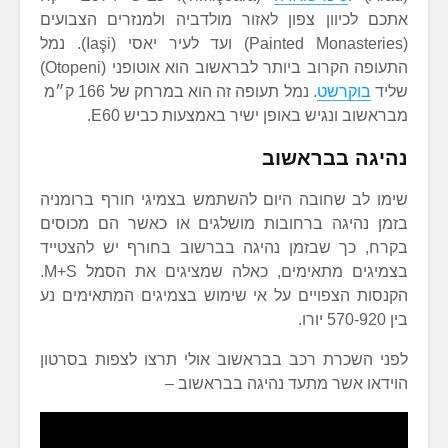
אתכם לכיוון צפון לאזור מולדביה ולמנזרים הצבועים
(Painted Monasteries) ועד לעיר יאסי (Iaşi). נמל
התעופה הקרוב ביותר לבראשוב הוא אוטופני (Otopeni)
שליד
בוקרשט
. נמל תעופה זה הוא במרחק של 166 ק״מ
מבראשוב ונגיש באופן ישיר באמצעות כביש E60.
נהיגה בבראשוב
שימו לב שחובה היום להשתמש בצמיגי חורף ברומניה
בזמן נהיגה ברחובות מושלגים או כאשר הם מכוסים
בקרח, כך שבזמן נהיגה בברשוב בחורף יש להצטייד
בצמיגים מתאימים, כאלה שמציגים את הסמל M+S.
הקנסות הצפויים על אי שימוש בצמיגים המתאימים נע
בין 570-920 יורו.
לפני השכרת רכב בבראשוב אולי תרצו לצפות בסרטון
הוידאו אשר מתעד נהיגה בבראשוב –