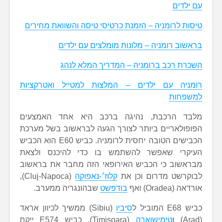
עם ילדים
טיסות לרומניה – הזמנת כרטיסי טיסה והשוואת מחירים
בראשוב רומניה – מלונות מומלצים עם ילדים
השכרת רכב ברומניה – המדריך המלא לנהג
רומניה עם ילדים – המלצות למטייל ואטרקציות
למשפחות
מלבד הרכבת, נהיגה ברכב היא אחד האמצעים
הפופולאריים ביותר לצורך הגעה לבראשוב בשל מערכת
הכבישים הטובה יחסית לרומניה. כביש E60 הוא הכביש
העיקרי שאפשר להשתמש בו כדי להיכנס ולצאת
מבראשוב כי הכביש האירופאי הזה מחבר את בראשוב
לבוקרשט מדרום וכן את
קלוז׳-נאפוקה
(Cluj-Napoca),
אורדאה (Oradea) ואף
בודפשט
שבהונגריה ממערב.
כביש E68 המוביל ל
סיביו
(Sibiu) ממשיך לכיוון אראד
(Arad) ו
טימישוארה
(Timişoara). כביש E574 ייקח