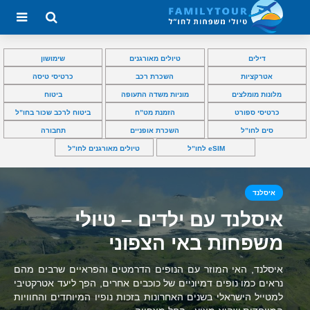
דילים
טיולים מאורגנים
שימושון
אטרקציות
השכרת רכב
כרטיסי טיסה
מלונות מומלצים
מוניות משדה התעופה
ביטוח
כרטיסי ספורט
הזמנת מט”ח
ביטוח לרכב שכור בחו”ל
סים לחו”ל
השכרת אופניים
תחבורה
eSIM לחו”ל
טיולים מאורגנים לחו”ל
איסלנד
איסלנד עם ילדים – טיולי
משפחות באי הצפוני
איסלנד, האי המוזר עם הנופים הדרמטים והפראיים שרבים מהם
נראים כמו נופים דמיוניים של כוכבים אחרים, הפך ליעד אטרקטיבי
למטייל הישראלי בשנים האחרונות בזכות נופיו המיוחדים והחוויות