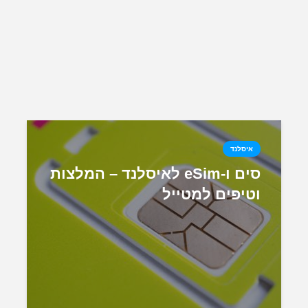
איסלנד
סים ו-eSim לאיסלנד – המלצות
וטיפים למטייל