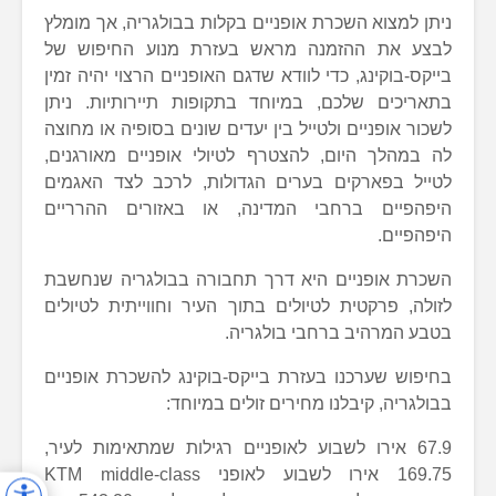
ניתן למצוא השכרת אופניים בקלות בבולגריה, אך מומלץ
לבצע את ההזמנה מראש בעזרת מנוע החיפוש של
בייקס-בוקינג, כדי לוודא שדגם האופניים הרצוי יהיה זמין
בתאריכים שלכם, במיוחד בתקופות תיירותיות. ניתן
לשכור אופניים ולטייל בין יעדים שונים בסופיה או מחוצה
לה במהלך היום, להצטרף לטיולי אופניים מאורגנים,
לטייל בפארקים בערים הגדולות, לרכב לצד האגמים
היפהפיים ברחבי המדינה, או באזורים ההרריים
היפהפיים.
השכרת אופניים היא דרך תחבורה בבולגריה שנחשבת
לזולה, פרקטית לטיולים בתוך העיר וחווייתית לטיולים
בטבע המרהיב ברחבי בולגריה.
בחיפוש שערכנו בעזרת בייקס-בוקינג להשכרת אופניים
בבולגריה, קיבלנו מחירים זולים במיוחד:
67.9 אירו לשבוע לאופניים רגילות שמתאימות לעיר,
169.75 אירו לשבוע לאופני KTM middle-class