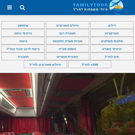
דילים
טיולים מאורגנים
שימושון
אטרקציות
השכרת רכב
כרטיסי טיסה
מלונות מומלצים
מוניות משדה התעופה
ביטוח
כרטיסי ספורט
הזמנת מט”ח
ביטוח לרכב שכור בחו”ל
סים לחו”ל
השכרת אופניים
תחבורה
eSIM לחו”ל
טיולים מאורגנים לחו”ל