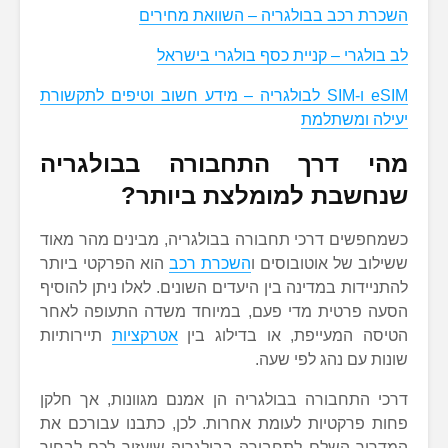
השכרת רכב בבולגריה – השוואת מחירים
לב בולגרי – קניית כסף בולגרי בישראל
eSIM ו-SIM לבולגריה – מידע חשוב וטיפים לתקשורת
יעילה ומשתלמת
מהי דרך התחבורה בבולגריה
שנחשבת למומלצת ביותר?
כשמחפשים דרכי תחבורה בבולגריה, מבינים מהר מאוד
ששילוב של אוטובוסים ו
השכרת רכב
הוא הפרקטי ביותר
להתניידות במדינה בין היעדים השונים. לאלו ניתן להוסיף
הסעה פרטית מדי פעם, במיוחד משדה התעופה לאחר
הטיסה המעייפת, או בדילוג בין
אטרקציות
תיירותיות
שונות עם נהג לפי שעה.
דרכי התחבורה בבולגריה הן אמנם מגוונות, אך חלקן
פחות פרקטיות לעומת אחרות. לכן, כתבנו עבורכם את
המדריך השלם לתחבורה בבולגריה שיעזור לכם לבחור