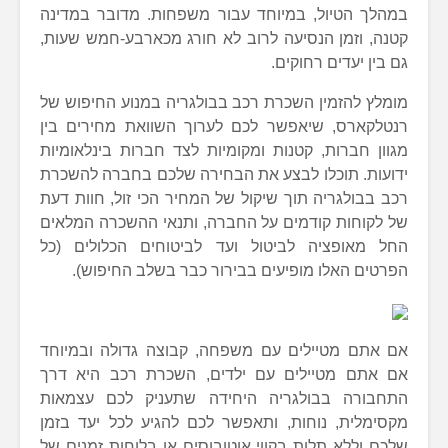
במהלך הטיול, במיוחד עבור משפחות. מדובר במדינה
קטנה, וזמן הנסיעה לרוב לא חורג מכארבע-חמש שעות,
גם בין יעדים רחוקים.
מומלץ להזמין השכרת רכב בבולגריה במנוע החיפוש של
רנטלקארס, שיאפשר לכם לערוך השוואת מחירים בין
מגוון חברות, קטנות ומקומיות לצד חברות בינלאומיות
ידועות. תוכלו לבצע את הבחירה שלכם בחברה להשכרת
רכב בבולגריה תוך שיקול של המחיר הכי זול, חוות דעת
של לקוחות קודמים על החברה, ותנאי ההשכרה המלאים
החל מאופציה לביטול ועד לביטוחים הכלולים (כל
הפרטים האלו מופיעים בבירור כבר בשלב החיפוש).
אם אתם מטיילים עם משפחה, קבוצה גדולה ובמיוחד
אם אתם מטיילים עם ילדים, השכרת רכב היא דרך
התחבורה בבולגריה היחידה שתעניק לכם עצמאות
מקסימלית, נוחות, ותאפשר לכם להגיע לכל יעד בזמן
שלכם וללא תלות בקווי אוטובוסים או בלוחות זמנים של