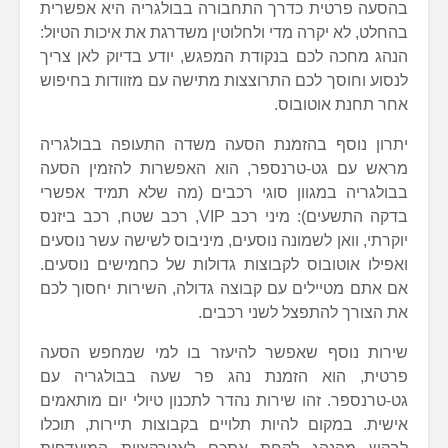
בהסעה פרטית כדרך התחבורה בבולגריה היא אפשרית
בהחלט, לא יקרה מדי ולחלוטין משדרגת את איכות הטיול:
הנהג מחכה לכם בנקודת המפגש, יודע בדיוק לאן צריך
לנסוע וחוסך לכם התרוצצות מתישה עם מזוודות בחיפוש
אחר תחנת אוטובוס.
יתרון נוסף בהזמנת הסעה משדה התעופה בבולגריה
מראש עם גט-טרנספר, הוא האפשרות להזמין הסעה
בבולגריה במגוון סוגי רכבים (מה שלא תמיד אפשרי
בדקה התשעים): מיני רכב VIP, רכב שטח, רכב ביזנס
יוקרתי, וואן לשמונה נוסעים, מיניבוס לשישה עשר נוסעים
ואפילו אוטובוס לקבוצות גדולות של כחמישים נוסעים.
אם אתם מטיילים עם קבוצה גדולה, השירות יחסוך לכם
את הצורך להתפצל לשני רכבים.
שירות נוסף שאפשר להיעזר בו למי שמחפש הסעה
פרטית, הוא הזמנת נהג פר שעה בבולגריה עם
גט-טרנספר. זהו שירות נהדר לתכנון טיולי יום מותאמים
אישית. במקום להיות תלויים בקבוצות תיירות, תוכלו