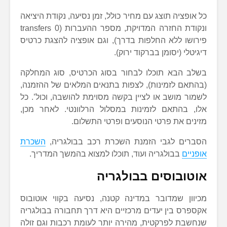
כל אופציה תוצג עם מחיר כולל, זמן נסיעה, נקודת היציאה
ונקודת החזרה המדויקת, מספר ההעברות (0 transfers
פירושו ללא החלפות בדרך), וגם אופציה להצגת כרטיס
דיגיטלי (יסומן בברקוד ירוק).
בשלב הבא תוכלו לבחור בסוג הכרטיס, סוג המחלקה
(בהתאם לזמינות), לצפות בתנאים המלאים של ההזמנה,
לשמור מושב או לציין בקשה מסוימת להושבה, וכול’. כל
אלו, בהתאם לזמינות במסלול הרלוונטי. לאחר מכן,
מזינים את פרטי הנוסעים ופרטי התשלום.
הסברים לגבי הזמנת השכרת רכב בבולגריה,
השכרת
אופניים
בבולגריה ועוד, תוכלו למצוא בהמשך המדריך.
אוטובוסים בבולגריה
מכיוון שמדובר במדינה קטנה, נסיעה בקווי אוטובוס
אקספרס בין יעדים מרכזיים היא דרך תחבורה בבולגריה
שנחשבת לפרקטית, מהירה יותר לעומת רכבות וגם זולה