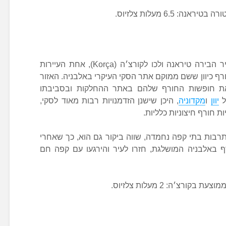
לנוף חורפי יפהפה באמת עזבו את עיר הבירה טיראנה ולכו לקורצ׳ה (Korça), אחת העיירות
ף כיוון ששם ממוקם אתר הסקי העיקרי באלבניה. האזור
את חופשות החורף שלהם באתר ההחלקות ובסביבתו
ל
יוון
ו
מקדוניה
, היכן שישנן הזדמנויות רבות מאוד לסקי,
ת חורף חיצוניות כלליות.
תרבות בתי קפה נחמדה, שווה ביקור גם הוא, כך שאחרי
 באלבניה המושלגת, חזרו לעיר והירגעו עם קפה חם