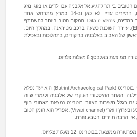
טובים ביותר להגיע אל אלבניה עם ילדים או בזוג. מזג
האוויר נהדר, עם ימי שמש נחמדים, התיירים עדיין לא כאן וב-14 במרץ מתרחש אחד
הפסטיבלים הפגאניים החשובים ביותר במדינה, Dita e Verës. המקום הטוב ביותר להשתתף
בחג הנפלא הזה הוא אלבסאן (Elbasan), עיירה השוכנת כשעה ברכב מטיראנה. במהלך היום,
אשון של האביב באלבניה בריקודים, בתהלוכות ובאכילת
לשוחרי היסטוריה, הפארק הארכיאולוגי בוטרינט (Butrint Archaeological Park) הוא יעד נפלא
.זהו האתר ההיסטורי העיקרי של אלבניה ולגמרי שווה
א גם בגלל חשיבות האזור: בוטרינט נמצאת מאחורי חוף
קסאמיל (Ksamil Beach) ומוקפת בטבע ובערוץ ויוארי (Vivari channel). אפריל הוא הזמן הטוב
אין הרבה תיירים והטבע פורח.