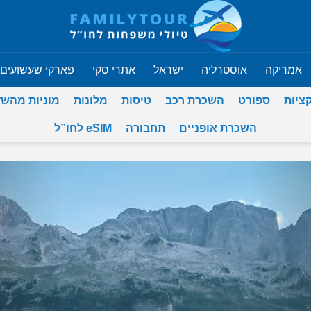
אמריקה
אוסטרליה
ישראל
אתרי סקי
פארקי שעשועים
ציות
ספורט
השכרת רכב
טיסות
מלונות
מוניות מהש
השכרת אופניים
תחבורה
eSIM לחו”ל