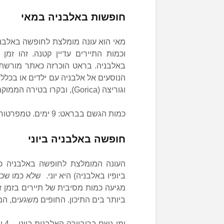
חופשות באלבניה במאי
מאי הוא עונה מומלצת לחופשה באלבני
וכמות התיירים עדיין קטנה. זהו זמ
באלבניה. בראט הוכרזה כאתר מורשת עו
וגוריצה (Gorica), ובקרו בטירה הממוקמת על ראש גבעה. היכונו לנופים משגעים מעל העיר.
כמות הגשם בבראט: 9 ימים. טמפרטורה בבראט: 16 מעלות צלזיוס.
חופשה באלבניה ביוני
העונה המומלצת לחופשה באלבניה כדי
ביופיו באלבניה) היא יוני. שלא כמו ש
מגיעה כמות מסיבית של תיירים בזמן 
ביותר בים התיכון. החופים משגעים, המ