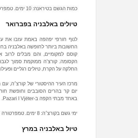
כמות הגשם בטיראנה: 10 ימים. טמפרטורה בטיראנה: 6.5 מעלות צלזיוס.
טיולים באלבניה בפברואר
החשובות ביותר לחופשה באלבניה בחור
קוסם למקומיים, והם מבלים לרוב 
הקסומה. קורצ’ה ממוקמת סמוך לגבו
החלקה על הקרח, טיולים רגליים ופעילויו
מרכז העיר ההיסטורי של קורצ׳ה, עם 
יום קר בהרים הסובבים וחופשת חורף
באחד מבתי הקפה ב-Pazari I Vjëter.
ימי גשם בקורצ׳ה: 8 ימים. טמפרטורה ממוצעת בקורצ׳ה: 2 מעלות צלזיוס.
טיול באלבניה במרץ