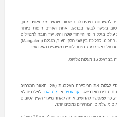
ה למשפחה. הימים לרוב שטופי שמש ומזג האוויר מתון,
ן טוב בעיקר לבקר בבראט, אחת הערים היפות ביותר
לם בגלל היופי והייחוד שלה והיא יעד חובה למטיילים
הנוסעים אל אלבניה עם ילדים או בכלל. התכוננו להליכה בין שני חלקי העיר, מנגלם (Mangalem)
 לגלות את הריביירה האלבנית (אולי האזור המרהיב
כנותיה בים האדריאטי,
קרואטיה
או
מונטנגרו
, לאלבניה לא
זה, כך שאפשר להחשיב אותה לאחד מיעדי הקיץ הטובים
ים מושלמים והמחירים נמוכים יותר.
ימי גשם בריביירה האלבנית ביוני – 4 ימים. טמפרטורה ממוצעת בריביירה האלבנית: 23 מעלות