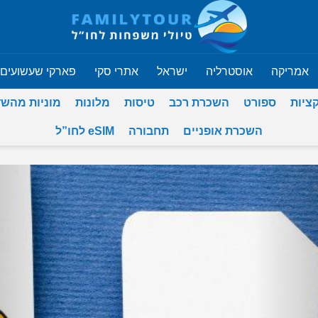
אמריקה
אוסטרליה
ישראל
אתרי סקי
פארקי שעשועים
ציות
ספורט
השכרת רכב
טיסות
מלונות
מוניות מהש
השכרת אופניים
תחבורה
eSIM לחו”ל