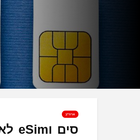
ארה"ב
סים ו