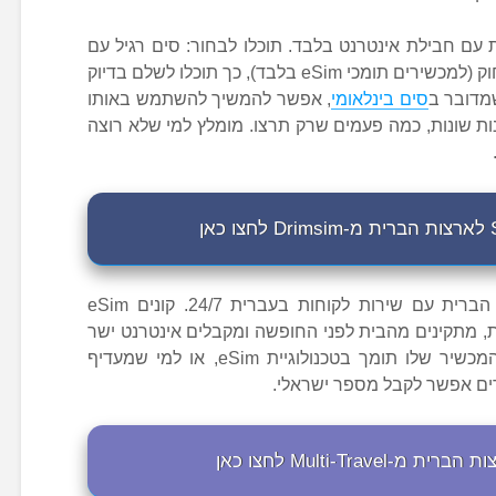
 עם חבילת אינטרנט בלבד. תוכלו לבחור: סים רגיל עם
עם התקנה מרחוק (למכשירים תומכי eSim בלבד), כך תוכלו לשלם בדיוק
שמדובר ב
סים בינלאומי
, אפשר להמשיך להשתמש באותו
 בטיולים הבאים בכ-190 מדינות שונות, כמה פעמים שרק תרצו. מומלץ למי שלא רוצה
, הינה חברה לארצות הברית עם שירות לקוחות בעברית 24/7. קונים eSim
ת, מתקינים מהבית לפני החופשה ומקבלים אינטרנט ישר
בנחיתה. השירות מתאים עבור מי שהמכשיר שלו תומך בטכנולוגיית eSim, או למי שמעדיף
רים אפשר לקבל מספר ישראלי.