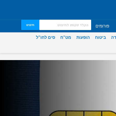
חיפוש
פורומים
דה
ביטוח
הופעות
מט”ח
סים לחו”ל