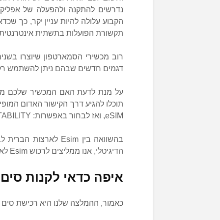
נדרשים להתקנה ולהפעלה של אפליקצי
הקבוע עלולה להיות עניין יקר, כך שכד
תקשורת הפועלות בתשתית אינטרנטית.
רוב מכשירי הסמארטפון שיוצרו בשני
דגמים חדשים שבהם ניתן להשתמש רק ב
על מנת לדעת האם המכשיר שלכם מתאי
תוכלו להגיע דרך הקישור האדום המופיע
eSIM, ואז לבחור באפשרות: CHECK COMPETABILITY.
בהשוואה בין Esim לאר
הדיגיטלי, אנו ממליצים לרכוש Esim לארה”ב.
איפה כדאי לקנות סים
כאמור, ההמלצה שלנו היא רכישת סים לארצו