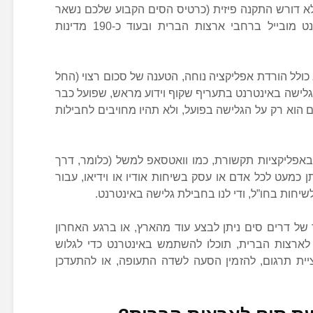
לא דורש התקנה פיזית (כרטיס הסים הקבוע שלכם נשאר
בטלפון הנייד), ומספק שירותי אינטרנט מובייל ברחבי ארצות הברית ובעוד כ-190 מדינות
כולל הורדת אפליקציה נוחה, הטענה של סכום רצוי (החל
ותי גלישה באינטרנט בתעריף שקוף וידוע מראש, שפועל כבר
וא רק על הגלישה בפועל, ולא תהיו מחויבים לחבילות
באפליקציות תקשורת, כמו וואטסאפ למשל (כלומר, דרך
כמעט לכל אדם או עסק בשיחות אודיו או וידיאו, עבור
שיחות בחו”ל, ודי לנו בחבילת גלישה באינטרנט.
ל דרים סים ניתן לבצע עוד מהארץ, או ברגע האחרון
ארצות הברית, תוכלו להשתמש באינטרנט כדי לגלוש
יית תרגום, להזמין הסעה לשדה התעופה, או להתעדכן