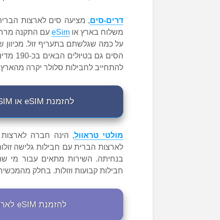
דרים-סים
, מציעה סים לארצות הברית
משלוח בארץ או
eSim
על כמה שגלשתם בתעריף זול. מכיוון 
הסים גם
להתחייב לחבילות סלולר יקרה מהארץ.
להזמנת eSIM או SIM לארצות הברית מ-Drimsim לחצו כאן
מולטי טראוול
לארצות הברית עם חבילות גלישה זולו
חבילות קבועות וזולות. בחלק מהמכשי
להזמנת eSIM לארצות הברית מ-Multi-Travel לחצו כאן