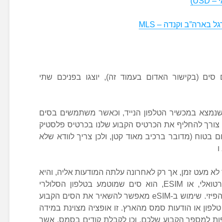
US)
בארה”ב וקנדה – MLS
ים (בקישור האדום בעמוד זה), יוצגו בפניכם שתי
שנמצא במכשיר הטלפון הנייד, וכאשר משתמשים בסים
 צורך להחליף את הכרטיס הקבוע שלנו בכרטיס פלסטיק
בטוח (מדובר ברכיב מאוד קטן, ולכן צריך לוודא שלא
ו
כבר לא מעט זמן, אך רק לאחרונה עלתה המודעות אליה, והיא
הופכת פופולארית יותר ויותר. סים וירטואלי, או ESIM, הוא סים שמוטמע בטלפון הסלולרי
באמצעות אפליקציה, בלי צורך ברכיב הפיזי. שימוש ב-eSIM מאפשר להשאיר את הסים הקבוע
פון או הודעות סמס מהארץ. זו אופציה מצוינת במידה
פות למספר הקבוע שלכם, וכן לקבלת קודים בסמס, אשר