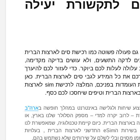
ים לתקשורת יעילה
גם פעולה פשוטה כמו רכישת סים לארצות הברית
ם לדקה התשעים, ולא עושים בדיקה מקדימה,
ולה לעלות לכם ביוקר. כדי לעזור לכם להיערך
רכם את כל המידע לגבי סים לארצות הברית. כאן
תמצאו הסבר על מגוון האפשרויות העומדות בפניכם, המלצה לרכישת sim לארצות
ארצות הברית וטיפים שיחסכו לכם כסף.
יצוע שיחות ולגלישה באינטרנט במהלך חופשה ב
ארה”ב
 – לרוב יקרה למדי – מספק הסלולר שלנו בארץ, או
 בארצות הברית. כיום קיימת טכנולוגיה, שמאפשרת לנו
להצטייד בכרטיס סים או להשתמש בשירות הeSim החדשני לארצות הברית , בעלויות
מן מסוים ובלי לשלם על שירותים שלא נשתמש בהם.