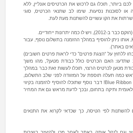
 ביותר, תוכלו גם לרכוש את הכרטיסים אונליין, ללא
או לסוכנות נסיעות. שימו לב שתנאי הכרטיס, סוגי
שרתות את הקו עשויים להשתנות מעת לעת.
כמה יתרונות ייחודיים.
אחד מהם הוא כיסוי הKiwi Guarantee, אותו ניתן להוסיף במהלך ההזמנה בתשלום נוסף, עבור
אים באתר).
חו ללחוץ על “הצגת פרטים” כדי לראות פרטים חשובים)
 שתדעו: האם הכרטיס כולל כבודת מטען?, מהו משך
בודת מטען לכרטיס הרצוי, תוכלו לעשות זאת כבר במהלך
מראש כמה תעלה תוספת על המזוודה לפני שלב התשלום,
ואפילו להוסיף ביטוח אובדן כבודה של Blue Ribbon! דבר נוסף שתוכלו להוסיף להזמנה בקיווי
ה בינלאומית ותיקה בתחום, ובכך לדעת מראש גם את המחיר
ם להשתנות לפי הטיסה, כך שכדאי לקרוא את התנאים
וי וגם לנהל אותה באתר לאחר מכן ולהיעזר בשירות