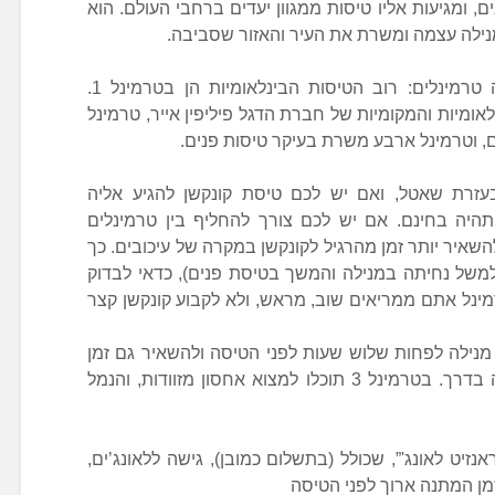
ם, ומגיעות אליו טיסות ממגוון יעדים ברחבי העולם. הוא
נילה עצמה ומשרת את העיר והאזור שסביבה.
נמל התעופה של מנילה כולל ארבעה טרמינלים: רוב הטיסות הבינלאומיות הן בטרמינל 1.
בינלאומיות והמקומיות של חברת הדגל פיליפין אייר, טרמינל
בעזרת שאטל, ואם יש לכם טיסת קונקשן להגיע אליה
היה בחינם. אם יש לכם צורך להחליף בין טרמינלים
שאיר יותר זמן מהרגיל לקונקשן במקרה של עיכובים. כך
משל נחיתה במנילה והמשך בטיסת פנים), כדאי לבדוק
מינל אתם ממריאים שוב, מראש, ולא לקבוע קונקשן קצר
מנילה לפחות שלוש שעות לפני הטיסה ולהשאיר גם זמן
נוסף למקרה של פקקים ועומסי תנועה בדרך. בטרמינל 3 תוכלו למצוא אחסון מזוודות, והנמל
ה”ווינגס טראנזיט לאונג'”, שכולל (בתשלום כמובן), גישה ללאונג’ים,
מן המתנה ארוך לפני הטיסה