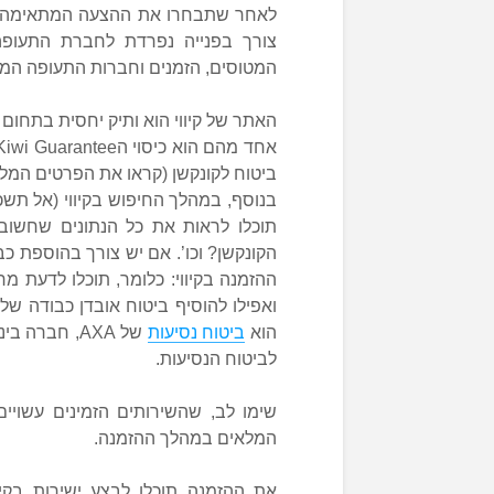
לאחר שתבחרו את ההצעה המתאימה לכם
צורך בפנייה נפרדת לחברת התעופה 
המטוסים, הזמנים וחברות התעופה המ
האתר של קיווי הוא ותיק יחסית בתחום (הוקם כבר ב-2012), ויש לו 
ביטוח לקונקשן (קראו את הפרטים המל
בנוסף, במהלך החיפוש בקיווי (אל תשכ
תוכלו לראות את כל הנתונים שחשוב
הקונקשן? וכו’. אם יש צורך בהוספת כ
ההזמנה בקיווי: כלומר, תוכלו לדעת 
הוא
ביטוח נסיעות
של AXA, חבר
לביטוח הנסיעות.
שימו לב, שהשירותים הזמינים עשויי
המלאים במהלך ההזמנה.
את ההזמנה תוכלו לבצע ישירות בקיו