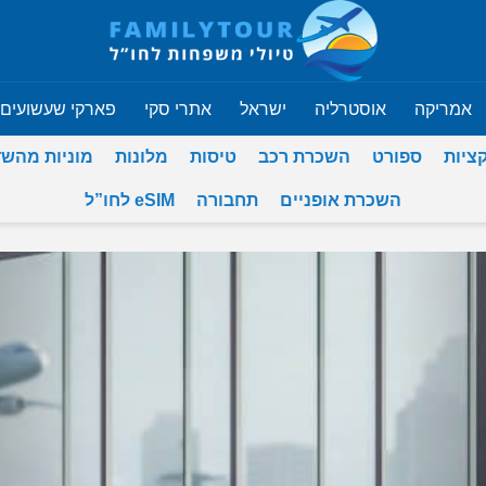
אמריקה
אוסטרליה
ישראל
אתרי סקי
פארקי שעשועים
ציות
ספורט
השכרת רכב
טיסות
מלונות
מוניות מהש
השכרת אופניים
תחבורה
eSIM לחו”ל