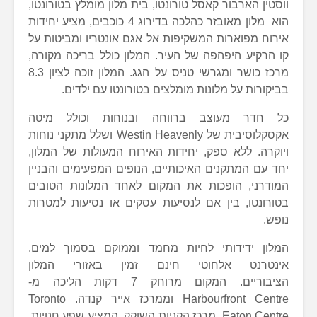
ווסטין הארבור קאסל טורונטו, בית מלון מומלץ בטורונטו,
הוא מלון מאובזר כהלכה בדירוג 4 כוכבים, מציע יחידות
אירוח מפוארות המשקיפות אל אגם אונטריו ומביטות על
קו הרקיע היפהפה של העיר. המלון כולל בריכה מקורה,
מרכז כושר ומגרשי טניס על הגג. המלון זוכה לציון 8.3
בביקורות על מלונות מומלצים בטורונטו עם ילדים.
כל חדר מעוצב ברווחה ובנוחות וכולל מיטה
אקסקלוסיבית של Westin Heavenly ושלל מתקני נוחות
ויוקרה. ללא ספק, יחידות האירוח המעולות של המלון,
יחד עם המתקנים האיכותיים, הנופים המפעימים והבניין
המודרני, הופכות את המקום לאחד המלונות הטובים
בטורונטו, בין אם לנסיעות עסקים או נסיעות למטרות
נופש.
המלון ידידותי לחיות מחמד וממוקם בסמוך למים.
אינטרנט אלחוטי חינם זמין באזורי המלון
הציבוריים. המקום מרוחק 7 דקות הליכה מ-
Harbourfront Centre וממרכז אייר קנדה. Toronto
Eaton Centre, מרכז הקניות השוקק, המציע שפע חנויות,