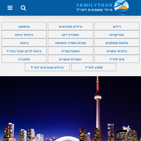
דילים
טיולים מאורגנים
שימושון
אטרקציות
השכרת רכב
כרטיסי טיסה
מלונות מומלצים
מוניות משדה התעופה
ביטוח
כרטיסי ספורט
הזמנת מט”ח
ביטוח לרכב שכור בחו”ל
סים לחו”ל
השכרת אופניים
תחבורה
eSIM לחו”ל
טיולים מאורגנים לחו”ל