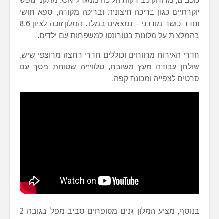
כוכבים, מרוחק 15 דקות הליכה ממגדל CN. מתקני נופש
יוקרתיים כגון בריכה חיצונית ובריכה מקורה, ספא חושי
וחדר כושר מודרני – נמצאים במלון. המלון זוכה לציון 8.6
בהמלצות על מלונות בטורונטו למשפחות עם ילדים.
חדרי האירוח מרווחים וכוללים חדרי רחצה מרוצפי שיש,
שולחן עבודה מעץ משובח, טלוויזיה שטוחת מסך עם
סרטים לצפייה ומכונת קפה.
בנוסף, מציע המלון גנים מטופחים סביב מפל בגובה 2