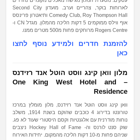
עסקים. מסעדת המלון מגישה מאכלים מקומיים נהדרים
לארוחות בוקר, צהריים וערב. מועדון Second City
Comedy Club, Roy Thompson Hall ותיאטרון פרינסס
אוף ווילס ממוקמים 5 דקות הליכה מהמלון. מגדל CN ו-
Rogers Centre מרוחקים פחות מ500 מטרים ממנו.
להזמנת חדרים ולמידע נוסף לחצו
כאן
מלון וואן קינג ווסט הוטל אנד רזידנס
One King West Hotel and
–
Residence
וואן קינג ווסט הוטל אנד רזידנס, מלון מומלץ במרכז
טורונטו בדירוג 4 כוכבים שהוקם בשנת 1914, משלב
נוחות מודרנית עם אלגנטיות וקסם היסטורי שעוד לא פג.
שוק סנט לורנס וה- Hockey Hall of Fame ניצבים
שניהם פחות מ-10 דקות הליכה מהמקום. יחידות האירוח