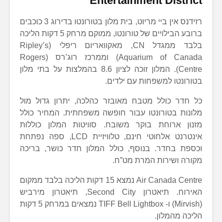
Entertainment District
רזידנס אין ביי מריוט, בית מלון בטורונטו בדירוג 3 כוכבים
ברובע הבילויים של טורונטו, ממוקם מרחק 5 דקות הליכה
בלבד ממגדל CN, מאקוואריום ריפלי (Ripley’s
Aquarium of Canada) וממרכז רוג’רס (Rogers
Centre). המלון זוכה לציון 8.6 בהמלצות על בתי מלון
בטורונטו למשפחות עם ילדים.
כל חדר כולל מטבח מאובזר כהלכה, יתרון גדול מול
מלונות בטורונטו עבור חופשה משפחתית. המחיר כולל
מזנון ארוחת בוקר משובח. סוויטות המלון כוללות
אינטרנט אלחוטי חינם, טלוויזיית LCD, ספה נפתחת
וכספת בחדר. בנוסף, כולל המלון חדר כושר, בריכה
מקורה ושירות המרת מט”ח.
Air Canada Centre נמצא 15 דקות הליכה בלבד ממקום
האירוח. תיאטרון Second City, תיאטרון מירביש
(Mirvish) ו- TIFF Bell Lightbox נמצאים במרחק 5 דקות
הליכה מהמלון.