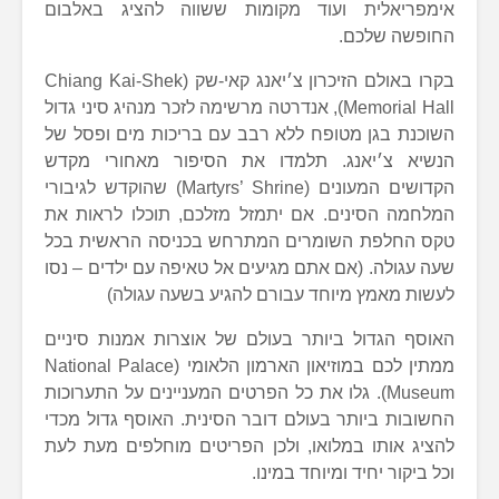
אימפריאלית ועוד מקומות ששווה להציג באלבום
החופשה שלכם.
בקרו באולם הזיכרון צ׳יאנג קאי-שק (Chiang Kai-Shek
Memorial Hall), אנדרטה מרשימה לזכר מנהיג סיני גדול
השוכנת בגן מטופח ללא רבב עם בריכות מים ופסל של
הנשיא צ׳יאנג. תלמדו את הסיפור מאחורי מקדש
הקדושים המעונים (Martyrs’ Shrine) שהוקדש לגיבורי
המלחמה הסינים. אם יתמזל מזלכם, תוכלו לראות את
טקס החלפת השומרים המתרחש בכניסה הראשית בכל
שעה עגולה. (אם אתם מגיעים אל טאיפה עם ילדים – נסו
לעשות מאמץ מיוחד עבורם להגיע בשעה עגולה)
האוסף הגדול ביותר בעולם של אוצרות אמנות סיניים
ממתין לכם במוזיאון הארמון הלאומי (National Palace
Museum). גלו את כל הפרטים המעניינים על התערוכות
החשובות ביותר בעולם דובר הסינית. האוסף גדול מכדי
להציג אותו במלואו, ולכן הפריטים מוחלפים מעת לעת
וכל ביקור יחיד ומיוחד במינו.