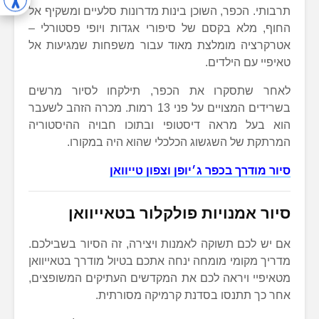
תרבותי. הכפר, השוכן בינות מדרונות סלעיים ומשקיף אל
החוף, מלא בקסם של סיפורי אגדות ויופי פסטורלי –
אטרקרציה מומלצת מאוד עבור משפחות שמגיעות אל
טאיפיי עם הילדים.
לאחר שתסקרו את הכפר, תילקחו לסיור מרשים
בשרידים המצויים על פני 13 רמות. מכרה הזהב לשעבר
הוא בעל מראה דיסטופי ובתוכו חבויה ההיסטוריה
המרתקת של השגשוג הכלכלי שהוא היה במקורו.
סיור מודרך בכפר ג׳יופן וצפון טייוואן
סיור אמנויות פולקלור בטאייוואן
אם יש לכם תשוקה לאמנות ויצירה, זה הסיור בשבילכם.
מדריך מקומי מומחה ינחה אתכם בטיול מודרך בטאייוואן
מטאיפיי ויראה לכם את המקדשים העתיקים המשופצים,
אחר כך תתנסו בסדנת קרמיקה מסורתית.