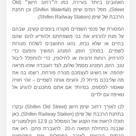
האהובים ביותר בעיירה, כמו ה״רחוב הישן״ (Old
Street), מפל המים שיפן (Shifen Waterfall) וכן תחנת
הרכבת של שיפן (Shifen Railway Station).
המסורת של פנסי השמיים מקורה בזמנים קשים, שבהם
על מנת להרגיע את בני משפחתם ולהודיע להם שהם
בחיים או שלא נבזזו, נהגו התושבים לשלוח מנורות
לשמיים. במהלך הזמן, המנהג המשיך והפעם כדי
להרחיק רוחות זדוניות או לחילופין, כדי להתפלל ליבול
טוב. היום, המנהג מסמל שלום, לצד העובדה שזהו מראה
יפהפה. אז השיגו לעצמכם מנורה פורחת, רשמו בה את
מה שליבכם מייחל לו, והעיפו אותה לשמיים – זוהי חוויה
שאסור לפספס, במיוחד אם אתם מתכננים להגיע אל
טאיפה עם ילדים
לכו לאורך רחוב שיפן הישן (Shifen Old Street) ובקרו
בתחנת הרכבת של שיפן (Shifen Railway Station). כאן
תוכלו לראות את הקטע של המסלול בן 12.9 הקילומטרים
שנבנה בתחילת המאה ה-20 להעברת פחם. ראו את
הבתים הבנויים לאורך המסילות ואת המקומיים