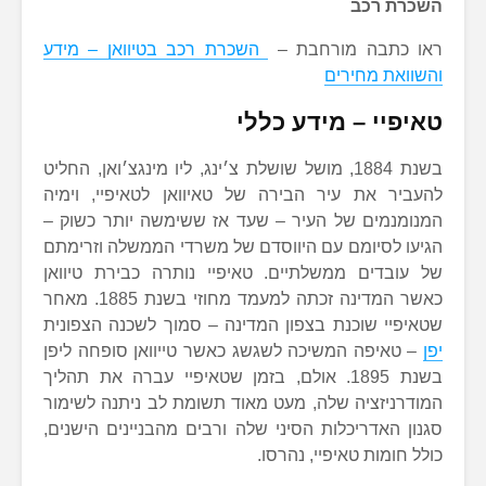
השכרת רכב
ראו כתבה מורחבת –
השכרת רכב בטיוואן – מידע
והשוואת מחירים
טאיפיי – מידע כללי
בשנת 1884, מושל שושלת צ׳ינג, ליו מינגצ׳ואן, החליט
להעביר את עיר הבירה של טאיוואן לטאיפיי, וימיה
המנומנמים של העיר – שעד אז ששימשה יותר כשוק –
הגיעו לסיומם עם היווסדם של משרדי הממשלה וזרימתם
של עובדים ממשלתיים. טאיפיי נותרה כבירת טיוואן
כאשר המדינה זכתה למעמד מחוזי בשנת 1885. מאחר
שטאיפיי שוכנת בצפון המדינה – סמוך לשכנה הצפונית
יפן
– טאיפה המשיכה לשגשג כאשר טייוואן סופחה ליפן
בשנת 1895. אולם, בזמן שטאיפיי עברה את תהליך
המודרניזציה שלה, מעט מאוד תשומת לב ניתנה לשימור
סגנון האדריכלות הסיני שלה ורבים מהבניינים הישנים,
כולל חומות טאיפיי, נהרסו.