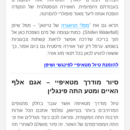
בעבודתם היומיומית. האווירה הנוסטלגית של הנקודה
הופכת אותה ליעד מאוד פופולרי להסרטה.
תראו גם את ׳
מפלי הניאגרה
של טייוואן׳ – מפל שיפן
(Shifen Waterfall). כמות עצומה של מים נשפכת כאן אל
תוך בריכה שדרכה אפשר לראות קשתות צבעוניות
בשמש. ערפל דק יוצר אווירה מיסטית גם ביום אפור, כך
ששווה להגיע לכאן בכל תנאי מזג אוויר.
להזמנת טיול מטאיפיי לפינגשי ושיפן
סיור מודרך מטאיפיי –
אגם אלף
האיים ומטע התה פינגלין
טיול מודרך מטאיפה אשר עובר בחלק מהנופים
המרהיבים ביותר בטייוואן, ומלמד אתכם הכל אודות
תרבות התה המקומית, ומראה לכם כיצד מגדלים את זני
התה המפורסמים של האזור. זה סיור מושלם לשוחרי תה