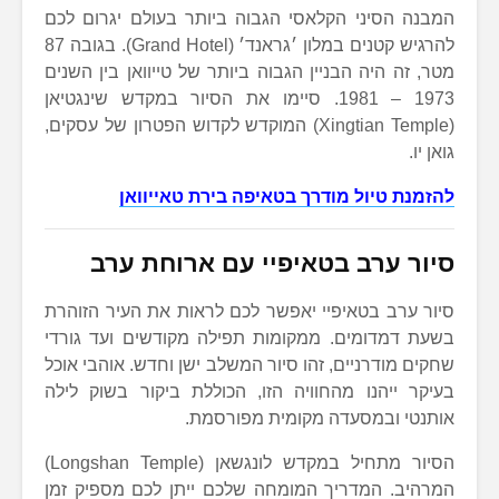
המבנה הסיני הקלאסי הגבוה ביותר בעולם יגרום לכם
להרגיש קטנים במלון ׳גראנד׳ (Grand Hotel). בגובה 87
מטר, זה היה הבניין הגבוה ביותר של טייוואן בין השנים
1973 – 1981. סיימו את הסיור במקדש שינגטיאן
(Xingtian Temple) המוקדש לקדוש הפטרון של עסקים,
גואן יו.
להזמנת טיול מודרך בטאיפה בירת טאייוואן
סיור ערב בטאיפיי עם ארוחת ערב
סיור ערב בטאיפיי יאפשר לכם לראות את העיר הזוהרת
בשעת דמדומים. ממקומות תפילה מקודשים ועד גורדי
שחקים מודרניים, זהו סיור המשלב ישן וחדש. אוהבי אוכל
בעיקר ייהנו מהחוויה הזו, הכוללת ביקור בשוק לילה
אותנטי ובמסעדה מקומית מפורסמת.
הסיור מתחיל במקדש לונגשאן (Longshan Temple)
המרהיב. המדריך המומחה שלכם ייתן לכם מספיק זמן