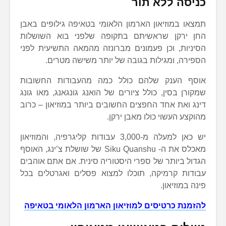
כניסה ללא תור
תמצאו במוזיאון הארמון הלאומי בטאיפה גילופים באבן
החן ירקן שראשיתם בתקופה שלפני בוא השושלות
הסיניות, וכן פעמונים מברונזה מהמאה התשיעית לפני
הספירה, ומגילות בגובה של יותר משישה מטרים.
אוסף הענק שלהם כולל כמה מהעבודות החשובות
שמקורן בסין, כולל ציורים של הואנג גונגאנג, מאו גונג
דינג ואת אחד החפצים החשובים ביותר במוזיאון – כרוב
מהוקצע העשוי כולו מאבן ירקן.
יש כאן למעלה מ-3,000 עבודות קליגרפיה, והמוזיאון
מאכלס את ה- Siku Quanshu של שושלת צ’ינג, האוסף
הגדול ביותר של ספרי היסטוריה סינית. אם אתם אוהבים
עבודות קרמיקה, תוכלו למצוא פסלים ואגרטלים בכל
פינה במוזיאון.
להזמנת כרטיסים למוזיאון הארמון הלאומי בטאיפה