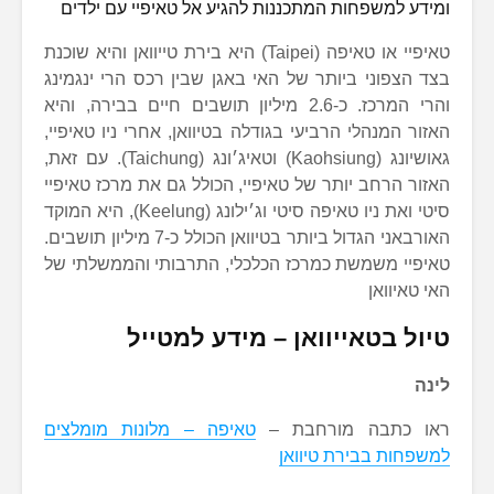
ומידע למשפחות המתכננות להגיע אל טאיפיי עם ילדים
טאיפיי או טאיפה (Taipei) היא בירת טייוואן והיא שוכנת
בצד הצפוני ביותר של האי באגן שבין רכס הרי ינגמינג
והרי המרכז. כ-2.6 מיליון תושבים חיים בבירה, והיא
האזור המנהלי הרביעי בגודלה בטיוואן, אחרי ניו טאיפיי,
גאושיונג (Kaohsiung) וטאיג׳ונג (Taichung). עם זאת,
האזור הרחב יותר של טאיפיי, הכולל גם את מרכז טאיפיי
סיטי ואת ניו טאיפה סיטי וג׳ילונג (Keelung), היא המוקד
האורבאני הגדול ביותר בטיוואן הכולל כ-7 מיליון תושבים.
טאיפיי משמשת כמרכז הכלכלי, התרבותי והממשלתי של
האי טאיוואן
טיול בטאייוואן – מידע למטייל
לינה
ראו כתבה מורחבת –
טאיפה – מלונות מומלצים
למשפחות בבירת טיוואן