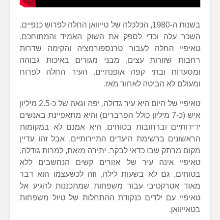
בשנות ה-1980, הכלכלה של טייוואן החלה לפרוש כנפיים.
השכר עלה וכדי לספק את השוק האמיד והמתוחכם,
טאיפיי החלה לעבור טרנספורמציה והקימה שדרות
רחבות שזורות עצים, מבני מגורים באיכות גבוהה
ומסעדות ובתי קפה אופנתיים. העיר החלה לפרוח
ומעולם לא הביטה לאחור מאז.
טאיפיי של היום היא עיר גדולה, יפה וגאה של כ-2.5 מיליון
איש (כ-7 מיליון כולל הפרברים) והיא מתאפיינת באנשים
ידידותיים וברחובות בטוחים. היא אמנם לא במקומות
הראשונים ברשימת היעדים התיירותיים, אבל זהו עדיין
מקום מרתק שבו כדאי לבקר. יתירה מזאת, למרות גודלה,
טאיפיי אינה עיר של אזורים קשים הנחשבים ללא
בטוחים, גם לא בשעות לילה, וזה לכשעצמו הוא דבר
מאוד אטרקטיבי עבור משפחות שמתכננות להגיע אל
טאיפיי עם ילדים כנקודת ההתחלות של טיול משפחות
בטאייוואן.