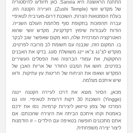
התחנה הראשונה היא Sanxia. כאן תיוודעו להיסטוריה
של מקדש זושי (Zushi Temple). העיירה הקטנה הזו,
בעלת הסמטאות הצרות, השוכנת דרום-מערבית לטאיפיי
עברה תהפוכות בתקופת סוף מלחמת העולם השנייה.
הודות לעבודות שיפוץ דקדקניות, מקדש זושי שהוא
האטרקציה המרכזית שלה, הוא מקום שאפשר שוב לבקר
בו. המקום הזה, שנבנה עם תשומת לב מרובה לפרטים,
מוקדש לצ׳נג צ׳או יינג משושלת סונג. בדקו את האבנים
החקוקות, את עמודי הברונזה ואת הפסלים העשירים
בפרטים. חושו את המבט החודר של אריות האבן של
המקדש ושאפו את הניחוח של חריטות עץ עתיקות. ודאו
שיש איתכם מצלמה.
מכאן, הסיור מוצא את דרכו לעיירה הקטנה יינגה
(Yingge) השוכנת 30 דקות דרומית לטאיפיי. זהו גם
המרכז של צפון טייוואן ליצירות קרמיות. נסו את ידכם
באמנות וקחו איתכם הביתה את היצירה שהכנתם. אם
אתם מתכננים חופשה בטאיפה עם הילדים – זו הזדמנות
ליצור יצירה משפחתית.