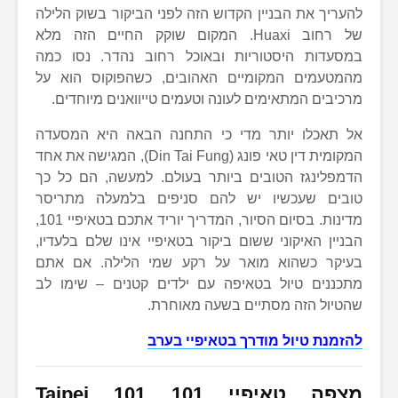
להעריך את הבניין הקדוש הזה לפני הביקור בשוק הלילה
של רחוב Huaxi. המקום שוקק החיים הזה מלא
במסעדות היסטוריות ובאוכל רחוב נהדר. נסו כמה
מהמטעמים המקומיים האהובים, כשהפוקוס הוא על
מרכיבים המתאימים לעונה וטעמים טייוואנים מיוחדים.
אל תאכלו יותר מדי כי התחנה הבאה היא המסעדה
המקומית דין טאי פונג (Din Tai Fung), המגישה את אחד
הדמפלינגז הטובים ביותר בעולם. למעשה, הם כל כך
טובים שעכשיו יש להם סניפים בלמעלה מתריסר
מדינות. בסיום הסיור, המדריך יוריד אתכם בטאיפיי 101,
הבניין האיקוני ששום ביקור בטאיפיי אינו שלם בלעדיו,
בעיקר כשהוא מואר על רקע שמי הלילה. אם אתם
מתכננים טיול בטאיפה עם ילדים קטנים – שימו לב
שהטיול הזה מסתיים בשעה מאוחרת.
להזמנת טיול מודרך בטאיפיי בערב
מצפה טאיפיי 101
Taipei 101