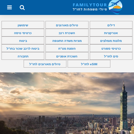
דילים
טיולים מאורגנים
שימושון
אטרקציות
השכרת רכב
כרטיסי טיסה
מלונות מומלצים
מוניות משדה התעופה
ביטוח
כרטיסי ספורט
הזמנת מט”ח
ביטוח לרכב שכור בחו”ל
סים לחו”ל
השכרת אופניים
תחבורה
eSIM לחו”ל
טיולים מאורגנים לחו”ל