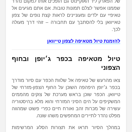
של הפארק ליד האוקיינוס גם הופכים אותו למקום נהדר
שממנו אפשר לצלם תמונות טובות. אם אתם מגיעים אל
טאיפיי עם ילדים ומעוניינים לראות קצת נופים של צפון
טאייוואן בלי להסתבך עם תחבורה – זוהי דרך מעולה
לכך.
להזמנת טיול מטאיפה לצפון טייוואן
טיול מטאיפה בכפר ג׳יופן ובחוף
הצפוני
צאו מהרעש של טאיפה אל שלוות הכפר עם סיור מודרך
בכפר ג׳יופן היפהפה השוכן על החוף הצפון-מזרחי של
טייוואן. הכפר שוכן בראש מערכת של צוקים מהממים
המשקיפים על הים הסיני המזרחי והוא מלא בהיסטוריה
עשירה של מכרות זהב ואורח חיים כפרי פשוט שמהווה
מפלט נהדר לתיירים המחפשים משהו שונה.
במהלך הסיור תראו את תצורות הסלע המרשימות