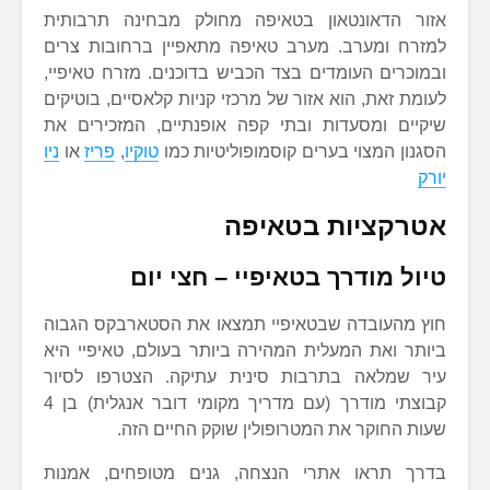
אזור הדאונטאון בטאיפה מחולק מבחינה תרבותית
למזרח ומערב. מערב טאיפה מתאפיין ברחובות צרים
ובמוכרים העומדים בצד הכביש בדוכנים. מזרח טאיפיי,
לעומת זאת, הוא אזור של מרכזי קניות קלאסיים, בוטיקים
שיקיים ומסעדות ובתי קפה אופנתיים, המזכירים את
הסגנון המצוי בערים קוסמופוליטיות כמו
טוקיו
,
פריז
או
ניו
יורק
אטרקציות בטאיפה
טיול מודרך בטאיפיי – חצי יום
חוץ מהעובדה שבטאיפיי תמצאו את הסטארבקס הגבוה
ביותר ואת המעלית המהירה ביותר בעולם, טאיפיי היא
עיר שמלאה בתרבות סינית עתיקה. הצטרפו לסיור
קבוצתי מודרך (עם מדריך מקומי דובר אנגלית) בן 4
שעות החוקר את המטרופולין שוקק החיים הזה.
בדרך תראו אתרי הנצחה, גנים מטופחים, אמנות