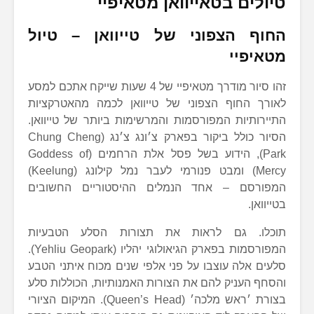
טיולים בטאייוואן מטאיפיי
החוף הצפוני של טייוואן – טיול
מטאיפיי
זהו סיור מודרך מטאיפיי של 4 שעות שייקח אתכם למסע
לאורך החוף הצפוני של טייוואן לכמה מהאטרקציות
התיירותיות המפורסמות והמרשימות ביותר של טייוואן.
הסיור כולל ביקור בפארק צ׳ונג צ׳נג (Chung Cheng
Park), הידוע בשל פסל אלת הרחמים (Goddess of
Mercy) ומבט פנורמי לעבר נמל קילונג (Keelung)
המפורסם – אחד הנמלים ההיסטוריים החשובים
בטייוואן.
תוכלו. גם לראות את תצורות הסלע הטבעיות
המפורסמות בפארק הגיאולוגי יהליו (Yehliu Geopark).
סלעים אלה עוצבו על פני אלפי שנים מכוח איתני הטבע
והסחף העניק להם את הצורות האמנותיות, הכוללות סלע
בצורת ׳ראש מלכה׳ (Queen’s Head). המיקום הציורי