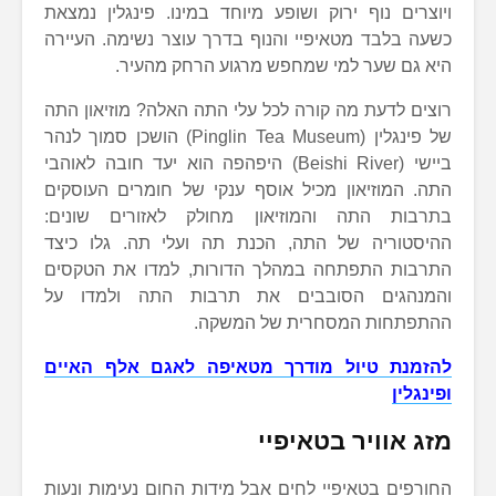
ויוצרים נוף ירוק ושופע מיוחד במינו. פינגלין נמצאת
כשעה בלבד מטאיפיי והנוף בדרך עוצר נשימה. העיירה
היא גם שער למי שמחפש מרגוע הרחק מהעיר.
רוצים לדעת מה קורה לכל עלי התה האלה? מוזיאון התה
של פינגלין (Pinglin Tea Museum) הושכן סמוך לנהר
ביישי (Beishi River) היפהפה הוא יעד חובה לאוהבי
התה. המוזיאון מכיל אוסף ענקי של חומרים העוסקים
בתרבות התה והמוזיאון מחולק לאזורים שונים:
ההיסטוריה של התה, הכנת תה ועלי תה. גלו כיצד
התרבות התפתחה במהלך הדורות, למדו את הטקסים
והמנהגים הסובבים את תרבות התה ולמדו על
ההתפתחות המסחרית של המשקה.
להזמנת טיול מודרך מטאיפה לאגם אלף האיים
ופינגלין
מזג אוויר בטאיפיי
החורפים בטאיפיי לחים אבל מידות החום נעימות ונעות