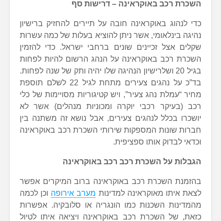
השכרת רכב באוקראינה – דרישות סף
כדי לנהוג באוקראינה חובה על תיירים להחזיק ברישיון
נהיגה בינלאומי, אשר ניתן להוציא בעלות של כמה עשרות
שקלים אצל זכיינים שונים ברחבי ישראל. כדי להזמין
השכרת רכב באוקראינה על הנהג הרשום להיות לפחות
בגיל 20 ושלרישיון הנהיגה שלו יהיה ותק של שנה לפחות.
בד”כ על נהגים צעירים מתחת לגיל 22 לשלם תוספת
מחיר “עמלת נהג צעיר”, ויש קטיגוריות מסויימות של כלי
רכב (בעיקר רכבי יוקרה ומכוניות מנהלים) אשר לא
יושכרו בכלל לנהגים צעירים, אבל נושא זה משתנה בין
חברות שונות המספקות שירותי השכרת רכב באוקראינה
וכדאי לבדוק אותו ספציפית.
הגבלות על השכרת רכב רכב באוקראינה
בהזמנת השכרת רכב באוקראינה ברוב המיקרים אפשר
לצאת איתו מאוקראינה למדינות
מערב אירופה
וכן לכמה
מהמדינות השכנות כמו הונגריה או סלובקיה. אפשרות
כזאת, של השכרת רכב באוקראינה ויציאה איתו לטיול