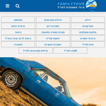
דילים
טיולים מאורגנים
שימושון
אטרקציות
השכרת רכב
כרטיסי טיסה
מלונות מומלצים
מוניות משדה התעופה
ביטוח
כרטיסי ספורט
הזמנת מט”ח
ביטוח לרכב שכור בחו”ל
סים לחו”ל
השכרת אופניים
תחבורה
eSIM לחו”ל
טיולים מאורגנים לחו”ל