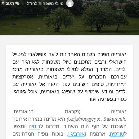
תגובות 13
טיולי משפחות לחו"ל
גאורגיה הפכה בשנים האחרונות ליעד פופולארי למטייל
הישראלי ורבים מתכננים טיול משפחות לגאורגיה עם
ילדים. המדריך המלא לטיולי משפחות בגאורגיה מרכז
עבורכם הסברים על יעדים בגאורגיה, אטרקציות
תיירותיות, טיפים חשובים לפני הגעה אל גאורגיה עם
ילדים ומידע שימושי על שופינג בגאורגיה, אוכל גאורגי,
כסף בגאורגיה ועוד
גאורגיה (נקראת בגיאורגית:
Sakartvelo
საქართველო,
)
היא מדינה במזרח אירופה
השוכנת על חוף הים השחור, מדרום ל
רוסיה
ומצפון
ל
טורקיה
, ארמניה ו
אזרביג’ן
. בזכות נופיה המדהימים