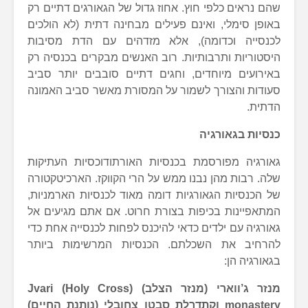
שהם נראים כלפי חוץ. אחוז גדול של הגאורגים דתיים רק
באופן סימלי, ואינם פעילים מבחינה דתית (לא הולכים
לכנסייה וכדומה), אלא מזדהים עם הדת מסיבות
היסטוריות ותרבותיות. רוב האנשים מבקרים בכנסיה רק
באירועים מיוחדים, וחגים דתיים סובבים יותר סביב
סעודות והצורך לשמור על המסורת מאשר סביב האמונה
הדתית.
כנסיות בגאורגיה
גאורגיה מפורסמת בכנסיות האורתודוכסיות העתיקות
שלה. רבות מהן נבנו ממש על הרי הקווקז. הארכיטקטורה
של הכנסיות הגאורגיות דומה מאוד לכנסיות הארמניות,
המתאפיינות בכיפות בצורת חרוט. אם אתם מגיעים אל
גאורגיה עם ילדים כדאי להיכנס לפחות לכנסייה אחת כדי
להרחיב את השכלתם. הכנסיות המרשימות ביותר
בגאורגיה הן:
מנזר ג’ווארי (מנזר הצלב)
Jvari (Holy Cross)
monastery
וקתדרלת סבטו צחובלי (נותנת החיים)