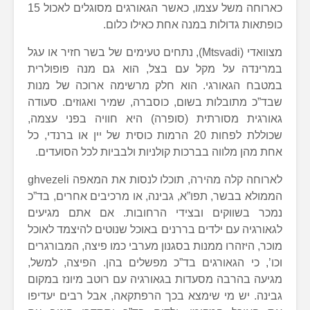
כארוחה משל עצמו, כאשר הגאורגים מסוגלים לאכול 15
כופתאות גדולות במנה אחת כאילו כלום.
מצוואדי (Mtsvadi), נתחים טעימים של בשר חזיר או עגל
במרינדה על מקל עם בצל, הוא גם מנה פופולרית
במטבח הגאורגי. הוא חלק מרשימה ארוכה של מנות
שבד”כ מתובלות בשום, כוסברה, שמיר ואגוזים. סעודה
גאורגית מסורתית (סופרה) היא חוויה בפני עצמה,
שכוללת לפחות 20 הרמות כוסית של יין או ברנדי, כל
אחת מהן מלווה בברכות קולניות ולבביות לכל הסועדים.
לארוחה קלה מהירה, תוכלו לנסות את המאפה ghvezeli
הממולא בבשר, תפו”א, גבינה, או מרכיבים אחרים, בד”כ
נמכר בשווקים ובצידי הרחובות. אם אתם מגיעים
לגאורגיה עם ילדים בררנים באוכל שנוטים להיצמד לאוכל
מוכר, היזהרו ממנות בסגנון מערבי כמו פיצה, המבורגרים
וכו’, כי הגאורגים בד”כ מפשלים בהן. הפיצה, למשל,
מגיעה בהרבה מסעדות בגאורגיה עם רוטב מיונז במקום
גבינה. יש מי שימצא בכך הרפתקאה, אבל רבים יעדיפו