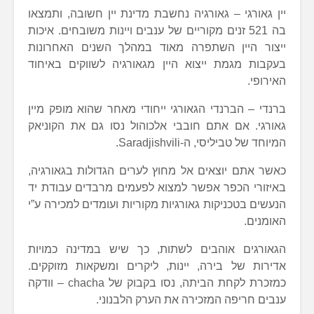
יין גאורגי – גאורגיה נחשבת מדינת יין חשובה, ותמצאו
בה 521 זנים מקוריים של ענבים ויינות משובחים. איכות
ייצור היין השתפרה מאוד במהלך השנים האחרונות
בעקבות מגמת ייצוא היין מגאורגיה לשווקים באיחוד
האירופי.
ברנדי – הברנדי הגאורגי ייחודי מאחר שהוא מופק מיין
גאורגי. אם אתם חובבי אלכוהול נסו גם את הקוניאק
המיוחד של טביליסי, ה-Saradjishvili.
כאשר אתם יוצאים אל מחוץ לערים הגדולות בגאורגיה,
באיזורי הכפר אפשר למצוא לפעמים מרבדים עבודת יד
הנעשים בטכניקות גאורגיות מקוריות ועומדים למכירה ע”י
האומנים.
הגאורגים אוהבים לשתות, כך שיש במדינה כמויות
אדירות של בירה, יינות, ליקרים ומשקאות מזוקקים.
כמזכרת לקחת הביתה, נסו בקבוק של chacha – וודקה
ענבים חריפה המזכירה את הערק הלבנוני.