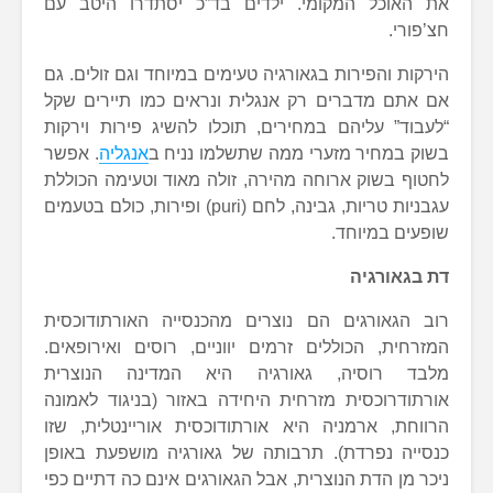
את האוכל המקומי. ילדים בד”כ יסתדרו היטב עם
חצ’פורי.
הירקות והפירות בגאורגיה טעימים במיוחד וגם זולים. גם
אם אתם מדברים רק אנגלית ונראים כמו תיירים שקל
“לעבוד” עליהם במחירים, תוכלו להשיג פירות וירקות
בשוק במחיר מזערי ממה שתשלמו נניח ב
אנגליה
. אפשר
לחטוף בשוק ארוחה מהירה, זולה מאוד וטעימה הכוללת
עגבניות טריות, גבינה, לחם (puri) ופירות, כולם בטעמים
שופעים במיוחד.
דת בגאורגיה
רוב הגאורגים הם נוצרים מהכנסייה האורתודוכסית
המזרחית, הכוללים זרמים יווניים, רוסים ואירופאים.
מלבד רוסיה, גאורגיה היא המדינה הנוצרית
אורתודרוכסית מזרחית היחידה באזור (בניגוד לאמונה
הרווחת, ארמניה היא אורתודוכסית אוריינטלית, שזו
כנסייה נפרדת). תרבותה של גאורגיה מושפעת באופן
ניכר מן הדת הנוצרית, אבל הגאורגים אינם כה דתיים כפי