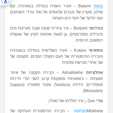
בטומי
Batumi – העיר השניה בגודלה בגאורגיה, עם
שילוב מעניין של מבנים קלאסים אל מול גורדי השחקים
ועצי הדקל של חופי הים השחור.
בורז’ומי
Borjomi – עיר ציורית קטנה שבה מעיינות מים
מינרלים מפורסמים, גן לאומי ואחוזת הקיץ של שושלת
רומאנוב הרוסית.
כותאיסי
Kutaisi – העיר השלישית בגודלה בגאורגיה
והבירה ההיסטורית של העם הקולכי הקדום, מקומם של
שני אתרי מורשת עולמית
אחלציחה
Akhaltsikhe – הבירה הקטנה של איזור
סאצחה – ג’אוואחתי ממוקמת קרוב לשני יעדי תיירות
פופולריים: ורדזיה (Vardzia) ומנזר ספארה (Sapara
Monastery)
גורי
Gori
–
עיר הולדתו של סטלין
מצחטה
Mtskheta – הבירה ההיסטורית העתיקה של