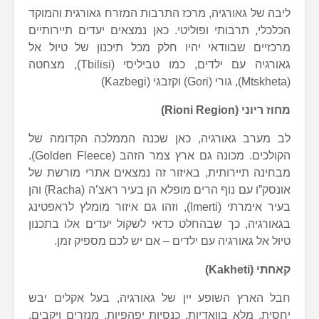
ליבה של גאורגיה, מרכז התרבות המזרח גאורגית והמוקד
הכלכלי, תרבותי ופוליטי. כאן נמצאים יעדים תיירותיים
מרכזיים שבוודאי יהיו חלק מכל תיכנון של טיול אל
גאורגיה עם ילדים, כמו טביליסי (Tbilisi), מצחטה
(Mtskheta), גורי (Gori) וקזבגי (Kazbegi)
מחוז ריוני
(Rioni Region)
לב מערב גאורגיה, כאן שכנה הממלכה הקדומה של
הקולכים. מכונה גם ארץ צמר הזהב (Golden Fleece).
מבחינה תיירותית, באיזור זה נמצאים אתרי מורשת של
אונסק”ו עם נוף הרים מופלא הן בעיר ראצ’ה (Racha) והן
בעיר אימרתי (Imerti), וזהו גם איזור מומלץ לראפטינג
בגאורגיה, כך שבהחלט כדאי לשקול יעדים אלו בתכנון
טיול אל גאורגיה עם ילדים – אם יש לכם מספיק זמן.
קאחתי
(Kakheti)
חבל הארץ השופע יין של גאורגיה, בעל אקלים יבש
יחסית, מלא בוואדיות, כנסיות יפהפיות, מנזרים ויקבים.