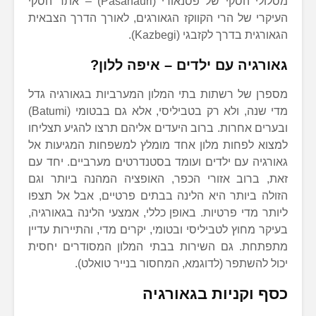
מסלולי הסקי של פסנאורי (Pasanauri) – אתר הסקי
העיקרי של הרי הקווקז הגאורגים, לאורך הדרך הצבאית
הגאורגית בדרך לקזבגי (Kazbegi).
גאורגיה עם ילדים – איפה ללון?
מספרן של רשתות בתי המלון המערביות בגאורגיה גדל
מדי שנה, ולא רק בטביליסי, אלא גם בבטומי (Batumi)
ובערים אחרות. ברוב היעדים אליהם תרצו להגיע תצליחו
למצוא לפחות מלון אחד מומלץ למשפחות המגיעות אל
גאורגיה עם ילדים ועומד בסטנדרטים מערביים. יחד עם
זאת, ברוב אזורי הכפר, האופציה המהנה ביותר וגם
הזולה ביותר היא הלינה בבתים פרטיים, אבל אל תצפו
ליותר מדי פרטיות. באופן כללי, אמצעי הלינה בגאורגיה,
בעיקר מחוץ לטביליסי ובטומי, יקרים מדי, והתיירות עדיין
מתפתחת. גם השירות בבתי המלון המסודרים יחסית
יכול להשתפר (לדוגמא, המחסור בנייר טואלט).
כסף וקניות בגאורגיה