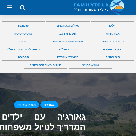
דילים
טיולים מאורגנים
שימושון
אטרקציות
השכרת רכב
כרטיסי טיסה
מלונות מומלצים
מוניות משדה התעופה
ביטוח
כרטיסי ספורט
הזמנת מט”ח
ביטוח לרכב שכור בחו”ל
סים לחו”ל
השכרת אופניים
תחבורה
eSIM לחו”ל
טיולים מאורגנים לחו”ל
גאורגיה
מזרח אירופה
גאורגיה עם ילדים
המדריך לטיול משפחות