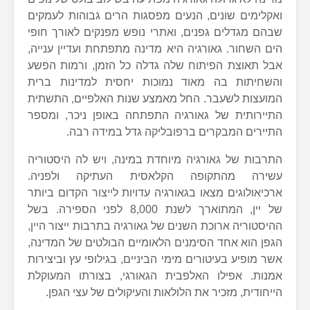
ואקלימים שונים, הנעים מפסגות הרים גבוהות לעמקים
שבהם מגדלים גפנים, ואתרי נופש מפנקים לאורך חופי
הים השחור. גאורגיה היא מדינה מתפתחת ועדיין ענייה,
אבל תאוצת הפיתוח שלה גדלה כל הזמן, ורמות הפשע
והשחיתות בה מאוד נמוכות יחסית למדינות ברית
המועצות לשעבר. החל מאמצע שנות האלפיים, התשתית
התיירותית של גאורגיה התפתחה באופן ניכר, ומספר
התיירים המבקרים ברפובליקה גדל במידה רבה.
התרבות של גאורגיה מיוחדת במינה, ויש לה היסטוריה
עשירה מהתקופה הקלאסית העתיקה ולפניה.
ארכיאולוגים מצאו בגאורגיה עדויות לייצור הקדום ביותר
של יין, המתוארך לשנת 8,000 לפני הספירה. בשל
ההיסטוריה ארוכת השנים של גאורגיה בתרבות ייצור היין,
הגפן הוא אחד הסימנים הלאומיים הבולטים של המדינה,
אשר מופיע בעיטורים מימי הביניים, בגילופי עץ וביצירות
אמנות. אפילו האלפבית הגאורגי, בצורתו המעוקלת
הייחודית, מזכיר את הלולאות והעיקולים של עצי הגפן.