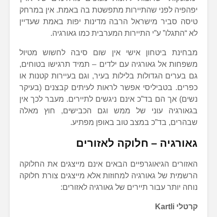
יפהפיה לפני שהתיירות מתפשטת בה באמת. אין במרחק
טיסה סביר מישראל הרבה מדינות יפות באמת שעדיין
לא “התגלו” ע”י התיירות המערבית כמו גאורגיה.
מבחינת ביטחון אישי אין שום סיבה לחשוש מטיול
משפחות אל גאורגיה עם ילדים – תמיד תרגישו בטוחים,
גם בערים הגדולות בלילות בעיר, וגם בעיירות קטנות או
כפרים. בטביליסי אפשר לראות לעיתים קבצנים (בעיקר
נשים) אך הם בד”כ אינם ניגשים לתיירים. מעבר לכך אין
בגאורגיה עוני של ממש וגם הכבישים, חוץ מאלה
שבהרים, בד”כ במצב טוב באופן מפתיע.
גאורגיה – חלוקה לאזורים
האזורים הגיאוגרפיים הבאים אינם מייצגים את החלוקה
הרשמית של גאורגיה למחוזות אלא מייצגים צורת חלוקה
נוחה יותר עבור תיירים של גאורגיה לאזורים:
קרטלי Kartli