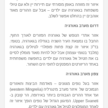
איזור זה מזוהה באופן מסורתי עם תיירות יין ולא עם טיולי
משפחות בגאורגיה עם ילדים – אבל עם ההורים מאוד
אוהבים יין בהחלט אפשר לשלב.
דרום מערב גאורגיה
אזור אתרי הנופש של גאורגיה הפזורים לאורך החוף,
החבל בו נמצאת העיר השניה בגודלה בגאורגיה, בטומי.
בד”כ איזור זה קצת פחות פופולרי לטיולים בגאורגיה
(מלבד בטומי עצמה) אבל יכול להיות מאוד מומלץ לסיים
בו את הטיול אל גאורגיה עם ילדים בחופשה משפחתית
באחד הריזורטים המפנקים לחופי הים השחור.
צפון מערב גאורגיה
אזור בעל נופים מגוונים – מאדמת הביצות והאזורים
הנמוכים של איזור מערב מינגרליה (western Mingrelia)
ועד אחד ההרים הגבוהים ביותר באירופה, הר קזבק ב-
Upper Svaneti. המיגוון הגדול של נופים הופך איזור זה
לאחד המומלצים לטיול אל גאורגיה עם ילדים.