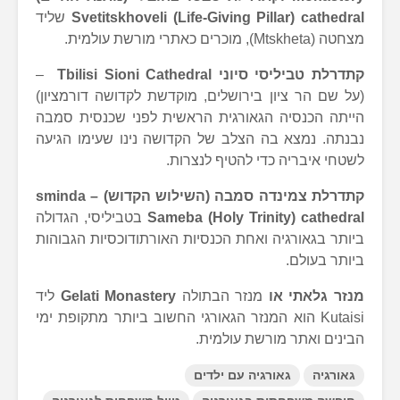
Svetitskhoveli (Life-Giving Pillar) cathedral
שליד
מצחטה (Mtskheta), מוכרים כאתרי מורשת עולמית.
קתדרלת טביליסי סיוני
Tbilisi Sioni Сathedral
–
(על שם הר ציון בירושלים, מוקדשת לקדושה דורמציון)
הייתה הכנסיה הגאורגית הראשית לפני שכנסית סמבה
נבנתה. נמצא בה הצלב של הקדושה נינו שעימו הגיעה
לשטחי איבריה כדי להטיף לנצרות.
קתדרלת צמינדה סמבה (השילוש הקדוש) –
sminda
Sameba (Holy Trinity) cathedral
בטביליסי, הגדולה
ביותר בגאורגיה ואחת הכנסיות האורתודוכסיות הגבוהות
ביותר בעולם.
מנזר גלאתי או
מנזר הבתולה
Gelati Monastery
ליד
Kutaisi הוא המנזר הגאורגי החשוב ביותר מתקופת ימי
הבינים ואתר מורשת עולמית.
גאורגיה
גאורגיה עם ילדים