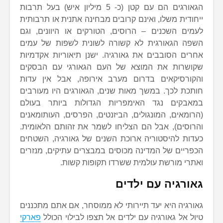
הגאורגים הם עם קטן (כ- 5 מיליון איש) בעל תרבות
ייחודית משלו, ואינם קרובים מבחינה אתנית או תרבותית
לעמים השכנים – הרוסים, הטורקים או היוונים, וגם
השפה הגאורגית לא קשורה לשונית לשפות של עמים
אחרים הסובבים את גאורגיה. ישנן תיאוריות אקדמיות
שקושרות את המוצא של העם הגאורגי עם הבסקים
והקורסיקאים בדרום מערב אירופה, אבל אין עדות
חותכת לכך. במשך מאות שנים, הגאורגים היו מעורבים
במאבקים נגד האימפריות הגדולות ביותר בעולם
(הרומאים, המונגולים, הביזנטים, הפרסים, העותומאנים
והרוסים), אבל הם הצליחו לשמר את זהותם הלאומית.
כעדות להיסטוריה ארוכת השנים של גאורגיה, השטחים
הכפריים של המדינה מכוסים במבצרים עתיקים, מנזרים
ואתרי מורשת עולמית ששרדו תקופות קשות.
גאורגיה עם ילדים
גאורגיה היא יעד תיירותי לא ממוסחר, אם אתם מתכננים
טיול אל גאורגיה עם ילדים אל תצפו לבילוי הכולל
פארקי