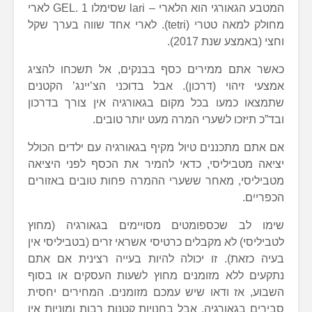
המטבע הגאורגי הוא הלארי – lari שסימלו GEL. 1 לארי
מחולק למאה טטרי (tetri). לארי אחד שווה בערך שקל
וחצי (באמצע שנת 2017).
כאשר אתם ממירים כסף בבנקים, אל תשכחו להציג
אמצעי זיהוי (דרכון). אבל בדוכני הצ’יינג’ הקטנים
שתמצאו כמעו בכל מקום בגאורגיה אין צורך בדרכון
ובד”כ תיזכו לשערי המרה מעט יותר טובים.
אם אתם מתכננים טיול מקיף בגאורגיה עם ילדים הכולל
יציאה מטביליסי, כדאי להמיר את הכסף לפני היציאה
מטביליסי, מאחר ששערי ההמרה פחות טובים באזורים
הכפריים.
שימו לב שכספומטים מסויימים בגאורגיה (מחוץ
לטביליסי) לא מקבלים כרטיסי אשראי זרים (בטביליסי אין
בעיה כזאת). זו יכולה להיות בעייה רצינית אם אתם
נתקעים ללא מזומנים מחוץ לשעות העסקים או בסוף
השבוע, אז ודאו שיש עמכם מזומנים. המחירים יחסית
סבירים בגאורגיה, אבל בחנויות קטנות רבות ומוניות אין