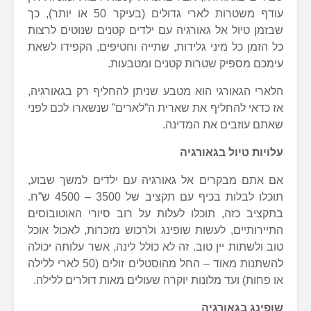
עודף משטרות לארי גדולים (בעיקר 50 או יותר), כך
שבזמן טיול אל גאורגיה עם ילדים קטנים שנוטים לרצות
כל הזמן כל מיני גלידות, שתייה וחטיפים, הקפידו לשאת
עימכם מספיק שטרות קטנים ומטבעות.
הלארי הגאורגי הוא מטבע שניתן להחליף רק בגאורגיה,
אז כדאי להחליף את שארית ה”לארים” שנשארו לכם לפני
שאתם עוזבים את המדינה.
עלויות טיול בגאורגיה
אם אתם מבקרים אל גאורגיה עם ילדים למשך שבוע,
תוכלו לבלות בכיף עם תקציב של 3500 – 4500 ש”ח.
בתקציב כזה, תוכלו לעלות על רוב סיורי האוטובוסים
התיירותיים, לעשות שופינג ולרכוש מזכרות, לאכול אוכל
טוב ולשתות יין טוב. זה לא כולל לינה, אשר עלותה יכולה
להשתנות מאוד – החל מהוסטלים זולים (50 לארי ללילה
או פחות) ועד מלונות יוקרה שעולים מאות דולרים ללילה.
שופינג בגאורגיה