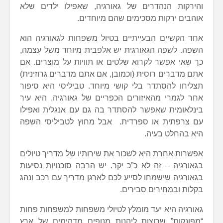
והירקות הנהדרים של גאורגיה, שאפילו ילדים שלא
אוהבים ירקות מסכימים שהם מיוחדים.
אחד הקשיים הבעייתיים בטיול משפחות לגאורגיה הוא
השפה. לשפה הגאורגית יש אלפבית מיוחד משל עצמה,
כך שאי אפשר לקרוא שלטים או תוויות על מוצרים. אם
אתם מדברים רוסית (וכמובן, אם אתם מדברים גרוזינית)
תצליחו להסתדר בלי קושי מיוחד. טביליסי היא סיפור
אחר לגמרי מהאיזורים הכפריים של גאורגיה, היא עיר
בינלאומית שאפשר להסתדר בה גם עם אנגלית ואפילו
עם צרפתית או ספרדית. אבל מחוץ לטביליסי השפה
היא בהחלט בעיה.
אפשרות אחרת היא לשכור את שירותיו של מדריך טיולים
בגאורגיה – זה לא כ”כ יקר. יש הרבה סוכנויות נסיעות
בגאורגיה שישמחו לסייע לכם לארגן מדריך עם רכב ונהג
בקלות ובמחירים סבירים.
גאורגיה היא יעד מומלץ לטיולי משפחות למשפחות פחות
“מפונקות” שרוצות ליהנות מנופים מדהימים של ארץ