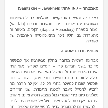
סאמצחה – ג’אוואחתי
(Samtskhe – Javakheti)
באיזור זה נמצאות אטרקציות מומלצות לטיול משפחות
בגאורגיה עם ילדים – עיר המערות ורדזיה (Vardzia)
ומנזר ספארה (Sapara Monastery) הקסום. באיזור זה
מתגוררת גם חלק ניכר מהאוכלוסייה הארמנית של
גאורגיה.
אבחזיה ודרום אוסטיה
מבחינה רשמית מדובר בחלק מגאורגיה אך למעשה
מדובר בשני חבלים פרו – רוסיים שפרשו מגאורגיה
ואינם נשלטים יותר ע”י ממשלת גאורגיה. אבחזיה היא יעד
נפלא לחופים סוב-טרופיים והרי געש, בעוד שדרום
אוסטיה שוכנת למעלה בהרי הקווקז, ואין לה הרבה מה
להציע למטייל מעבר לסכנה מתמדת. שני האזורים
נשלטים כיום בידי שומרי גבול מצבא רוסיה ואינם מהווים
יעד מספיק בטוח להגיע אליו בטיול אל גאורגיה עם ילדים
– למעשה גם למבוגרים עדיף לחפש יעדים שקטים יותר