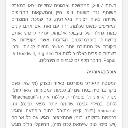
בשנת 2007, הממשלה וארגונים עסקיים יצאו במאבק
משותף נגד תופעת זיופי היין והמשקאות החריפים
שהיתה בעיה רצינית בגאורגיה, כך שמכת המוצרים
המזוייפים כמעט נעלמה. יחד עם זאת, אם אתם קונים
כמות גדולה של בקבוקי אלכוהול, עדיף לרכוש אותם
ברשתות סופרמרקטים הגדולות אשר מקפידות על
ביקורת על הסחורה יותר מאשר חנויות קטנות יותר.
רשתות סופרים כאלה כוללות את Goodwill, Big Ben או
Populi. הדבר תקף גם לגבי מים מינרלים.
אוכל בגאורגיה
המטבח הגאורגי מפורסם באזור ובצדק (מי שאי פעם
ביקר ברוסיה בטח שם לב לכמות המסעדות הגאורגיות).
מנות “גרוזיניות” פופולריות כוללות את ה-“khachapuri”
(לחם במילוי גבינה שדומה יותר לפאי גבינה) וה-
khinakali (בשר קצוץ מתובל בתוך כופתאה ומוגש
בכמויות גדולות). בזמן שהחצ’פורי מגיע עם כל ארוחה
(ויש סיכוי טוב שיימאס לכם מזה), החינקלי בד”כ מוגש