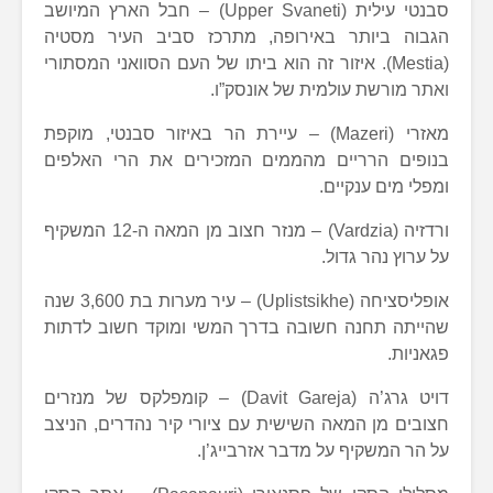
סבנטי עילית (Upper Svaneti) – חבל הארץ המיושב
הגבוה ביותר באירופה, מתרכז סביב העיר מסטיה
(Mestia). איזור זה הוא ביתו של העם הסוואני המסתורי
ואתר מורשת עולמית של אונסק”ו.
מאזרי (Mazeri) – עיירת הר באיזור סבנטי, מוקפת
בנופים הרריים מהממים המזכירים את הרי האלפים
ומפלי מים ענקיים.
ורדזיה (Vardzia) – מנזר חצוב מן המאה ה-12 המשקיף
על ערוץ נהר גדול.
אופליסציחה (Uplistsikhe) – עיר מערות בת 3,600 שנה
שהייתה תחנה חשובה בדרך המשי ומוקד חשוב לדתות
פגאניות.
דויט גרג’ה (Davit Gareja) – קומפלקס של מנזרים
חצובים מן המאה השישית עם ציורי קיר נהדרים, הניצב
על הר המשקיף על מדבר אזרבייג’ן.