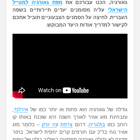
גאורגיה, הכנו עבורכם את
מפת גאורגיה למטייל
הישראלי
עליה מסומנים יעדים תיירותיים בשפה
העברית. לחיצה על הסמנים הצבעוניים תוביל אתכם
לקישור למדריך אודות היעד המבוקש.
גודלה של גאורגיה הוא פחות או יותר כמו של
אירלנד
,
ומבחינת מזג אוויר לאורך השנה היא שוכנת באותו קו
רוחב כמו
בולגריה
, דרום
צרפת
ו
ניו יורק
– כלומר מזג
אוויר נוח בד”כ עם חורפים קרים יחסית לישראל. בתור
מדינה לא גדולה גאורגיה מפתיעה בשילוב בולט של נופים