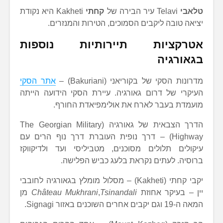
טלאבי
Telavi עיר הבירה של
קחתי
Kakheti היא נקודת
יציאה טובה ליקבים הסמוכים, הטירות והמנזרים.
אטרקציות תיירותיות נוספות
בגאורגיה
מדרונות הסקי של בקוריאני (Bakuriani) –
אתר הסקי
העיקרי של דרום גאורגיה. עיירת הסקי הידועה הייתה
מועמדת בעבר לארח את אולימפיאדת החורף.
הדרך הצבאית של גאורגיה (The Georgian Military
Highway) – דרך נופית העוברת דרך נוף הרים עם
עיקולים תלולים מסוכנים, מטביליסי ועד ולדיקווקז
ברוסיה. לעתים נקראת בלעג כביש הפלישה.
יקבי קחתי (Kakheti) – מסלול מומלץ בגאורגיה לחובבי
יין – בעיקר אחוזת
Tsinandali
,
Château Mukhrani
מן
המאה ה-19 וגם יקבים אחרים השוכנים באזור Signagi.