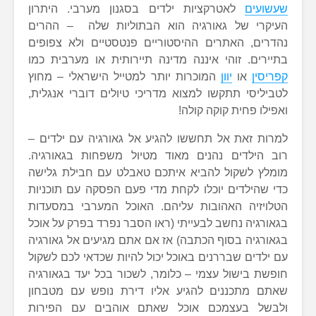
שעשועים
לאטרקציות ילדים בסגנון מערבי. היתרון
העיקרי של גאורגיה הוא הבתוליות שלה – ההרים
נהדרים, האתרים ההיסטוריים פנטסטיים ולא צפופים
בתיירים. זוהי איננה מדינה תיירותית או מערבית כמו
קפריסין
או
יוון
המוכרות יותר למטייל הישראלי – מחוץ
לטביליסי תתקשו למצוא מדריכי טיולים דוברי אנגלית,
ואפילו פחית קוקה קולה!
למרות זאת אל תחששו להגיע אל גאורגיה עם ילדים –
רוב הילדים נהנים מאוד מטיול משפחות בגאורגיה.
מומלץ לשקול להביא איתכם טאבלט עם חבילת גלישה
כדי שהילדים יוכלו לקחת מדי פעם הפסקה עם תוכניות
הטלויזיה האהובות עליהם. האוכל המערבי במסעדות
בגאורגיה נחשב לבעייתי (ראו הסבר נפרד בפרק על אוכל
בגאורגיה בסוף הכתבה) אז אם אתם מגיעים אל גאורגיה
עם ילדים שבררנים באוכל יכול להיות שכדאי לכם לשקול
חופשת בישול עצמי – כלומר, לשכור בכל יעד בגאורגיה
שאתם מתכננים להגיע אליו דירת נופש עם מטבחון
ולבשל בעצמכם אוכל שאתם אוהבים עם הפירות