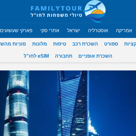
אמריקה
אוסטרליה
ישראל
אתרי סקי
פארקי שעשועים
ציות
ספורט
השכרת רכב
טיסות
מלונות
מוניות מהש
השכרת אופניים
תחבורה
eSIM לחו”ל