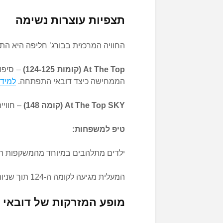
תצפיות עוצרות נשימה
החוויה המרכזית בבורג’ חליפה היא הת
At The Top (קומות 124-125)
– סיפון
הממחישה כיצד דובאי התפתחה.
למידע
At The Top SKY (קומה 148)
– חוויית VIP עם פחות עומס וגישה לטרקלי
טיפ למשפחות:
ילדים מתלהבים במיוחד מהמשקפות הדי
המעלית מגיעה לקומה ה-124 תוך שניות ספורות – חוויה מסחררת ומרגשת במיוחד!
מופע המזרקות של דובאי