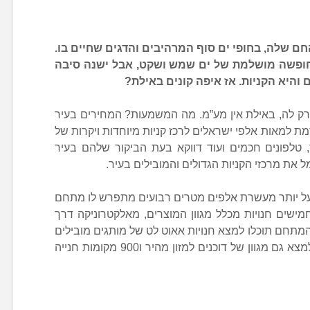
ם שלה, בחופי ים סוף המרהיבים והדגים שחיים בו.
חופשה מושלמת של ים שמש ושקט, אבל ישנה סיבה
והיא הקניות. אז איפה קונים באילת?
רק לה, באילת אין מע”מ. מה המשמעות? המחירים בעיר
ת למאות אלפי ישראלים לרכז קניות מיוחדות ויקרות של
, טלפונים חכמים ועוד דווקא בעת הביקור שלהם בעיר
 את מרכזי הקניות הגדולים והמובילים בעיר.
הפרוש על יותר מעשרת אלפים מטרים רבועים מתפרש לו מתחם
ישים חנויות מכלל מגוון המוצרים, מאלקטרוניקה דרך
המתחם תוכלו למצא חנויות אאוט לט של מותגים מובילים
ובינלאומיים שונים. לצד כל אלו תוכלו למצא גם מגוון של דוכנים למזון מהיר ו900 מקומות חנייה