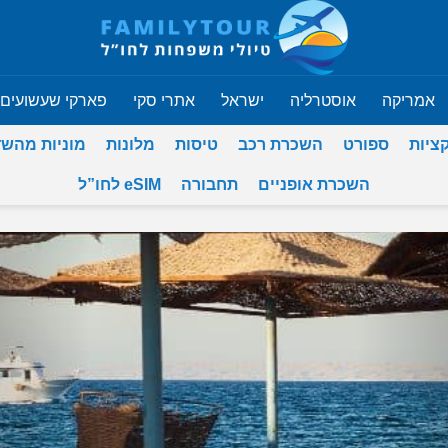
אמריקה
אוסטרליה
ישראל
אתרי סקי
פארקי שעשועים
ציות
ספורט
השכרת רכב
טיסות
מלונות
מוניות מהש
השכרת אופניים
תחבורה
eSIM לחו”ל