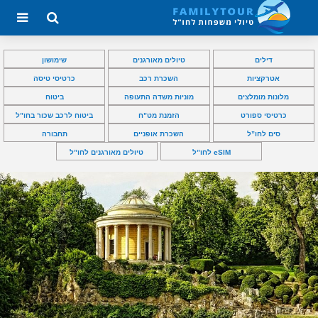
דילים
טיולים מאורגנים
שימושון
אטרקציות
השכרת רכב
כרטיסי טיסה
מלונות מומלצים
מוניות משדה התעופה
ביטוח
כרטיסי ספורט
הזמנת מט”ח
ביטוח לרכב שכור בחו”ל
סים לחו”ל
השכרת אופניים
תחבורה
eSIM לחו”ל
טיולים מאורגנים לחו”ל