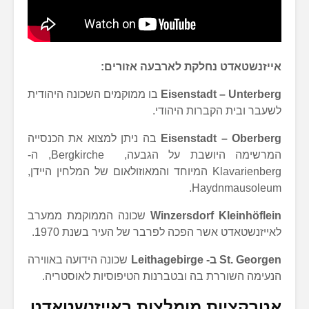
אייזנשטאדט נחלקת לארבעה אזורים:
Eisenstadt – Unterberg
בו ממוקמים השכונה היהודית
לשעבר ובית הקברות היהודי.
Eisenstadt – Oberberg
בה ניתן למצוא את הכנסייה
המרשימה היושבת על הגבעה, Bergkirche, ה-
Klavarienberg המיוחד והמאוזולאום של המלחין היידן,
Haydnmausoleum.
Winzersdorf Kleinhöflein
שכונה הממוקמת ממערב
לאייזנשטאדט אשר הפכה לפרבר של העיר בשנת 1970.
St. Georgen ב- Leithagebirge
שכונה הידועה באווירה
הנעימה השוררת בה ובטברנות הטיפוסיות לאוסטריה.
אטרקציות מומלצות באייזנשטאדט