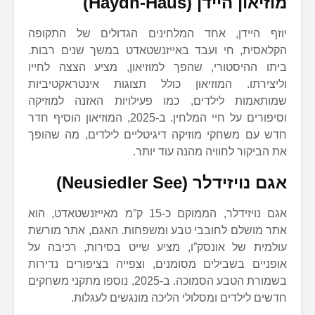
מוזיאון היידן (Haydn-Haus)
יוזף היידן, אחד המלחינים הגדולים של התקופה
הקלאסית, חי ועבד באייזנשטאדט במשך שנים רבות.
ביתו ההיסטורי, שהפך למוזיאון, מציע הצצה לחייו
וליצירתו. המוזיאון כולל תצוגות אינטראקטיביות
שמותאמות לילדים, כמו פעילויות האזנה למוזיקה
וסיפורים על חיי המלחין. ב-2025, המוזיאון הוסיף חדר
חדש עם משחקי מוזיקה דיגיטליים לילדים, מה שהופך
את הביקור לחוויה מהנה עוד יותר.
אגם נויזידלר (Neusiedler See)
אגם נויזידלר, הממוקם כ-15 ק”מ מאייזנשטאדט, הוא
אתר מושלם לחובבי טבע ומשפחות. האגם, אתר מורשת
עולמית של אונסק”ו, מציע שייט בסירות, רכיבה על
אופניים בשבילים מסומנים, וצפייה בציפורים נדירות
בשמורת הטבע הסמוכה. ב-2025, נוספו מתקני משחקים
חדשים לילדים ומסלולי הליכה מונגשים לעגלות.