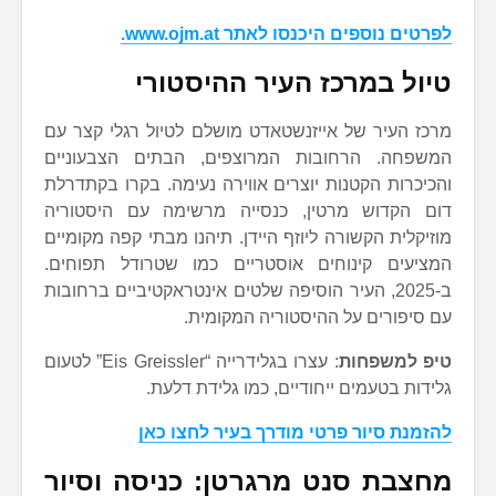
לפרטים נוספים היכנסו לאתר www.ojm.at.
טיול במרכז העיר ההיסטורי
מרכז העיר של אייזנשטאדט מושלם לטיול רגלי קצר עם
המשפחה. הרחובות המרוצפים, הבתים הצבעוניים
והכיכרות הקטנות יוצרים אווירה נעימה. בקרו בקתדרלת
דום הקדוש מרטין, כנסייה מרשימה עם היסטוריה
מוזיקלית הקשורה ליוזף היידן. תיהנו מבתי קפה מקומיים
המציעים קינוחים אוסטריים כמו שטרודל תפוחים.
ב-2025, העיר הוסיפה שלטים אינטראקטיביים ברחובות
עם סיפורים על ההיסטוריה המקומית.
טיפ למשפחות
: עצרו בגלידרייה “Eis Greissler” לטעום
גלידות בטעמים ייחודיים, כמו גלידת דלעת.
להזמנת סיור פרטי מודרך בעיר לחצו כאן
מחצבת סנט מרגרטן: כניסה וסיור