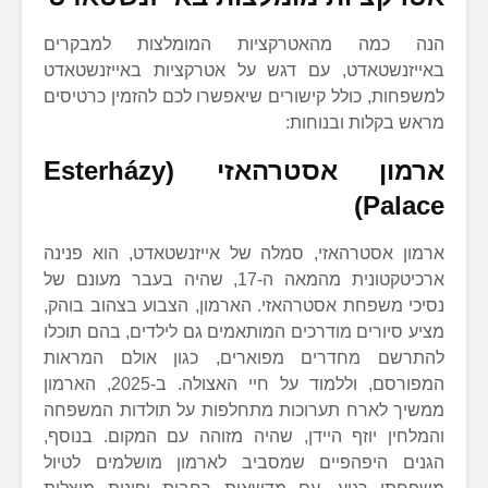
הנה כמה מהאטרקציות המומלצות למבקרים
באייזנשטאדט, עם דגש על אטרקציות באייזנשטאדט
למשפחות, כולל קישורים שיאפשרו לכם להזמין כרטיסים
מראש בקלות ובנוחות:
ארמון אסטרהאזי (Esterházy
Palace)
ארמון אסטרהאזי, סמלה של אייזנשטאדט, הוא פנינה
ארכיטקטונית מהמאה ה-17, שהיה בעבר מעונם של
נסיכי משפחת אסטרהאזי. הארמון, הצבוע בצהוב בוהק,
מציע סיורים מודרכים המותאמים גם לילדים, בהם תוכלו
להתרשם מחדרים מפוארים, כגון אולם המראות
המפורסם, וללמוד על חיי האצולה. ב-2025, הארמון
ממשיך לארח תערוכות מתחלפות על תולדות המשפחה
והמלחין יוזף היידן, שהיה מזוהה עם המקום. בנוסף,
הגנים היפהפיים שמסביב לארמון מושלמים לטיול