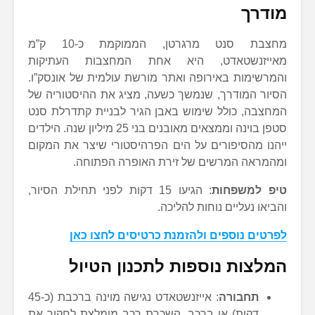
מודרך
מחצבת סנט מרגרטן, הממוקמת כ-10 ק”מ
מאייזנשטאדט, היא אחת המחצבות העתיקות
והמרשימות באירופה ואתר מורשת עולמית של אונסק”ו.
הסיור המודרך, שנמשך כשעה, מציג את ההיסטוריה של
המחצבה, כולל שימוש באבן הגיר לבניית קתדרלת סנט
סטפן בוינה וממצאים מאובנים בני 25 מיליון שנה. הילדים
ייהנו מהסיפורים על הים הפרהיסטורי שיצר את המקום
ומהמראה המרשים של זירת האופרה הפתוחה.
טיפ למשפחות
: הגיעו 15 דקות לפני תחילת הסיור,
והביאו נעליים נוחות להליכה.
לפרטים נוספים ולהזמנת כרטיסים לחצו כאן
המלצות נוספות לתכנון הטיול
תחבורה
: אייזנשטאדט נגישה מוינה ברכבת (כ-45
דקות) או ברכב. השכרת רכב מומלצת לחקור את