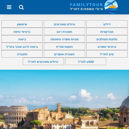
דילים
טיולים מאורגנים
שימושון
אטרקציות
השכרת רכב
כרטיסי טיסה
מלונות מומלצים
מוניות משדה התעופה
ביטוח
כרטיסי ספורט
הזמנת מט”ח
ביטוח לרכב שכור בחו”ל
סים לחו”ל
השכרת אופניים
תחבורה
eSIM לחו”ל
טיולים מאורגנים לחו”ל