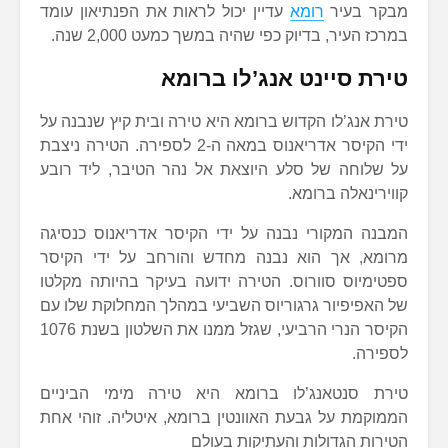
מבקר בעיר
רומא
עדיין יכול לראות את הפנתיאון עומד
במרכז העיר, בדיוק כפי שהיה במשך כמעט 2,000 שנה.
טירת סיינט אנג’לו ברומא
טירת אנג’לו הקדוש ברומא היא טירה ובית קיץ שנבנה על
ידי הקיסר אדריאנוס במאה ה-2 לספירה. הטירה ניצבת
על שלוחה של סלע היוצאת אל נהר הטיבר, ליד רובע
קווירינאלה ברומא.
המבנה המקורי נבנה על ידי הקיסר אדריאנוס כנסיגה
מרומא, אך הוא נבנה מחדש והורחב על ידי הקיסר
ספטימיוס סוורוס. הטירה ידועה בעיקר בהיותה מקלטו
של האפיפיור גרגוריוס השביעי במהלך המחלוקת שלו עם
הקיסר הנרי הרביעי, שגזל ממנו את השלטון בשנת 1076
לספירה.
טירת סנטאנג’לו ברומא היא טירה מימי הביניים
הממוקמת על גבעת האוונטין ברומא, איטליה. זוהי אחת
הטירות הגדולות והעתיקות בעולם