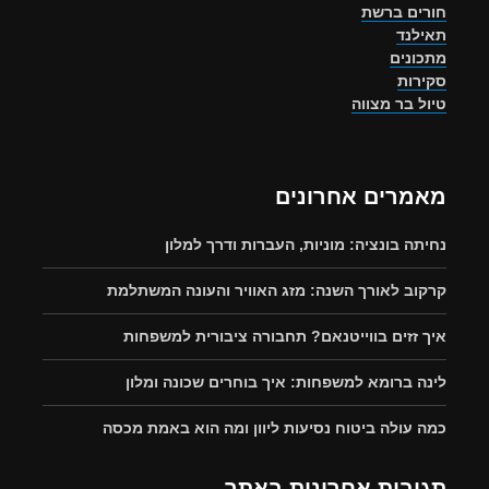
חורים ברשת
תאילנד
מתכונים
סקירות
טיול בר מצווה
מאמרים אחרונים
נחיתה בונציה: מוניות, העברות ודרך למלון
קרקוב לאורך השנה: מזג האוויר והעונה המשתלמת
איך זזים בווייטנאם? תחבורה ציבורית למשפחות
לינה ברומא למשפחות: איך בוחרים שכונה ומלון
כמה עולה ביטוח נסיעות ליוון ומה הוא באמת מכסה
תגובות אחרונות באתר