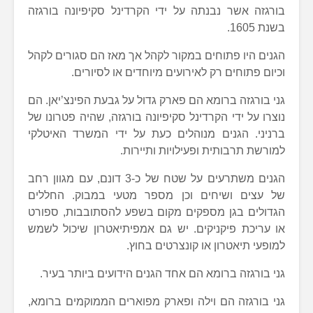
בורגזה אשר נבנתה על ידי הקרדינל סקיפיונה בורגזה
בשנת 1605.
הגנים היו פתוחים במקור לקהל אך מאז הם סגורים לקהל
וכיום פתוחים רק לאירועים מיוחדים או לסיורים.
גני בורגזה ברומא הם פארק גדול על גבעת הפינצ’יאן. הם
נוצרו על ידי הקרדינל סקיפיונה בורגזה, שהיה פטרונו של
ברניני. הגנים מנוהלים כעת על ידי המשרד האיטלקי
למורשת תרבותית ופעילויות ותיירות.
הגנים משתרעים על שטח של כ-3 דונם, עם מגוון רחב
של עצים ושיחים וכן מספר מטעי במבוק. החללים
הגדולים בגן מספקים מקום בשפע להסתובבות, ספורט
או עריכת פיקניקים. יש גם אמפיתיאטרון שיכול לשמש
למופעי תיאטרון או קונצרטים בחוץ.
גני בורגזה ברומא הם אחד הגנים הידועים ביותר בעיר.
גני בורגזה הם וילה ופארק מפוארים הממוקמים ברומא,