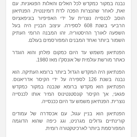
נבנה במקור כמקדש לכל האלים והאלות הפגאניות. עם
זאת, לאחר שהנצרות הפכה לדת דומיננטית, הפנתיאון
הוסב לכנסייה נוצרית על ידי האפיפיור בוניפאציוס
הרביעי בשנת 608 לספירה. עיצוב הבניין היה בעל
השפעה לאורך ההיסטוריה. זהו המבנה הרומי העתיק
השמור ביותר ואחד המבנים המפורסמים בעולם.
הפנתיאון משמש עד היום כמקום פולחן והוא הוגדר
כאתר מורשת עולמית של אונסק”ו מאז 1980.
הפנתיאון היה המקדש הגדול ביותר ברומא העתיקה. הוא
נבנה בשנת 126 לספירה על ידי הקיסר אדריאנוס.
הפנתיאון הוא מקדש ברומא שנבנה במקור כמקדש
פגאני, אך הקיסר קונסטנטינוס המיר אותו לכנסייה
נוצרית. הפנתיאון משמש עד היום ככנסייה.
הפנתיאון הוא בניין עגול, עם אכסדרה של עמודים
קורינתיים גדולים מגרניט, וגג כיפה שהוא הדוגמה
המפורסמת ביותר לארכיטקטורה רומית.