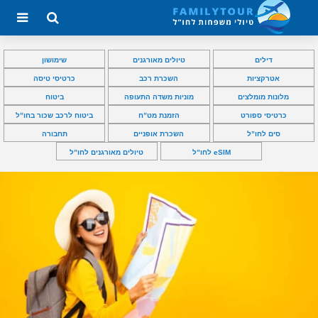
דילים
טיולים מאורגנים
שימושון
אטרקציות
השכרת רכב
כרטיסי טיסה
מלונות מומלצים
מוניות משדה התעופה
ביטוח
כרטיסי ספורט
הזמנת מט”ח
ביטוח לרכב שכור בחו”ל
סים לחו”ל
השכרת אופניים
תחבורה
eSIM לחו”ל
טיולים מאורגנים לחו”ל