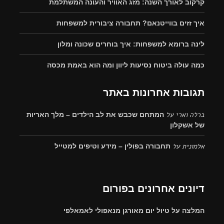
קרקוב לאורך השנה: מזג האוויר והעונה המשתלמת
איך זזים בווייטנאם? תחבורה ציבורית למשפחות
לינה ברומא למשפחות: איך בוחרים שכונה ומלון
כמה עולה ביטוח נסיעות ליוון ומה הוא באמת מכסה
תגובות אחרונות באתר
ברלה וארי
על
המתחם שכבש את לב הילדים – מלך האריות
של אשקלון
אלמונית
על
תחבורה בפולין – מידע וטיפים למטייל
דיונים אחרונים בפורום
המלצה על טיול יום מאורגן מנאפולי לאמאלפי