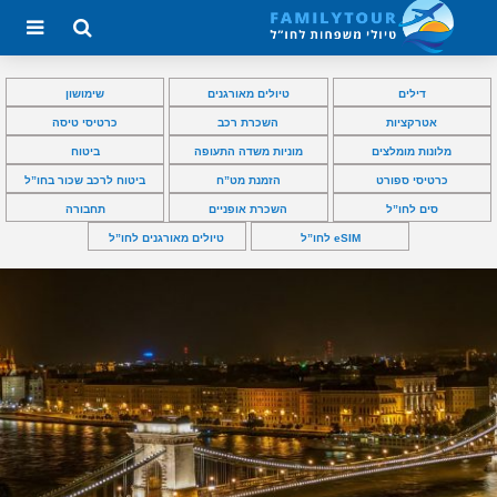
דילים
טיולים מאורגנים
שימושון
אטרקציות
השכרת רכב
כרטיסי טיסה
מלונות מומלצים
מוניות משדה התעופה
ביטוח
כרטיסי ספורט
הזמנת מט”ח
ביטוח לרכב שכור בחו”ל
סים לחו”ל
השכרת אופניים
תחבורה
eSIM לחו”ל
טיולים מאורגנים לחו”ל