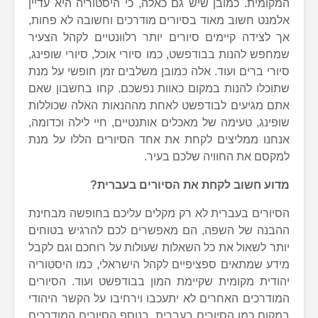
המקומית. כמובן שיש גם כאלה, כי היסטוריה היא עדיין
אלמנט חשוב מאוד בסיורים מודרכים וחשובה לא פחות,
אך לצידה קיימים סיורים יותר רלוונטיים לקהל הצעיר
שמחפש להנות בבודפשט, כמו סיורי אוכל, סיורי שופינג,
סיורי ברים ועוד. אלה כמובן משלבים זמן חופשי על מנת
שתוכלו להנות במקום כאוות נפשכם. קחו בחשבון שאם
אתם מגיעים לבודפשט לאחת מההנאות האלה שכוללות
שופינג, טעימה של מאכלים אותנטיים, חיי לילה וכדומה,
אנחנו ממליצים לקחת את אחד הסיורים הללו על מנת
למקסם את החוויה שלכם בעיר.
מדוע חשוב לקחת את הסיורים בעברית?
הסיורים בעברית לא רק מקלים עליכם בחופשה מבחינת
ההבנה של השפה, הם מאפשרים לכם להרגיש בטוחים
יותר לשאול את כל השאלות שעולות על רוחכם וגם לקבל
מידע שמתאים ספציפיים לקהל הישראלי, כמו היסטוריה
יהודית מקומית שקיימת המון בבודפשט ועוד. הסיורים
המודרכים האחרים לא יתעכבו וירחיבו על הקשר היהודי
במקום כמו הסיורים בעברית. בנוסף הסיורים המודרכים