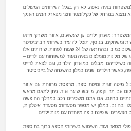
 למשפחות באיה נאפה, לא רק בגלל השירותים המעולים
א נמצא במרחק של כקילומטר וחצי מפארק המים הענקי
משפחה: מועדון ילדים, גן שעשועים, איזור משחקי וידאו
ת ומשחקים. בנוסף, תוכלו להיעזר בשירותי הבייביסיטר
(שמרטפות) שמציע המלון, בתוספת תשלום כמובן ובהתראה של 24 שעות לפחות. שירותים אלו
וג של מלונות מומלצים באיה נאפה למשפחות עם ילדים –
חה כשילדיהם מבלים במועדון הילדים, וגם לצאת לדייט
פה, כאשר הילדים ישנים במלון בהשגחה של בייביסיטר.
ל מיטה זוגית ומיטת ספה, מרפסת מרווחת עם איזור
ומקום עם תה וקפה, מייבש שיער ועוד. ניתן לתאם מראש
שנתיים בחינם. אם אתם משכירים רכב במהלך החופשה
לון בחינם. במלון יש מספר מסעדות: מסעדה איטלקית,
ם הצעירים יש פינת בופה מיוחדת עם מנות ילדים.
יפולי מסאז’ ועוד. השימוש בשירותי הספא כרוך בתוספת