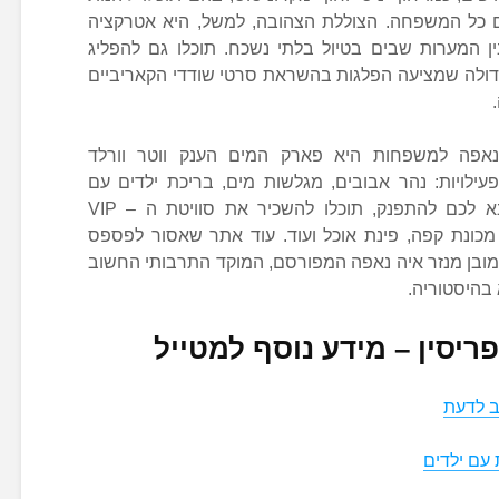
ם כל המשפחה. הצוללת הצהובה, למשל, היא אטרקציה
 המערות שבים בטיול בלתי נשכח. תוכלו גם להפליג
דולה שמציעה הפלגות בהשראת סרטי שודדי הקאריביים
נאפה למשפחות היא פארק המים הענק ווטר וורלד
מתקנים ופעילויות: נהר אבובים, מגלשות מים, בריכת ילדים עם
משחקים ופעילויות ועוד. אם ממש בא לכם להתפנק, תוכלו להשכיר את סוויטת ה – VIP
 מכונת קפה, פינת אוכל ועוד. עוד אתר שאסור לפספס
בן מנזר איה נאפה המפורסם, המוקד התרבותי החשוב
בהיסטוריה.
יסין – מידע נוסף למטייל
ב לדעת
עם ילדים