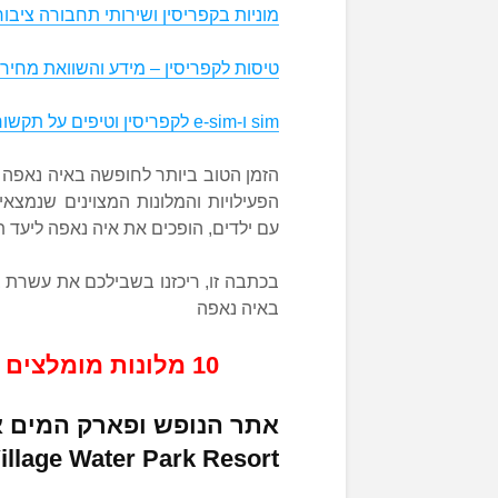
מוניות בקפריסין ושירותי תחבורה ציבור
טיסות לקפריסין – מידע והשוואת מחיר
sim ו-e-sim לקפריסין וטיפים על תקשורת במהלך החופשה
הזמן הטוב ביותר לחופשה באיה נאפה ה
הפעילויות והמלונות המצוינים שנמצא
עם ילדים, הופכים את איה נאפה ליעד 
בכתבה זו, ריכזנו בשבילכם את עשרת
באיה נאפה
10 מלונות מומלצים באיה נאפה למשפחות עם ילדים
אתר הנופש ופארק המים אל
illage Water Park Resort