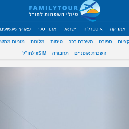
אמריקה
אוסטרליה
ישראל
אתרי סקי
פארקי שעשועים
ציות
ספורט
השכרת רכב
טיסות
מלונות
מוניות מהש
השכרת אופניים
תחבורה
eSIM לחו”ל