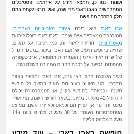
ועונות. כמו כן, תמצאו מידע על אירועים ופסטיבלים
המתרחשים באבו דאבי מדי שנה, ואולי תרצו לקחת בהם
חלק במהלך החופשה.
אבו דאבי
היא בירת
איחוד האמירויות הערביות
,
המורכבת ממאתיים איים שונים. באבו דאבי תוכלו ליהנות
מ
אטרקציות
ייחודיות לאזור זה, כמו רכיבה על גמלים,
שחייה בחופים היפים של אבו דאבי, ביקור במסגד הגדול
של שייח זאיד וארמון האמירויות המפואר, ארכיטקטורה
מהפנטת, נסיעה על רכבת ההרים המהירה בעולם ועוד.
כעיר השוכנת בחצי האי ערב, אבו דאבי נמצאת באזור
מדברי, ומזג האוויר בעיר חם מאוד במשך כל חודשי
השנה, ובמיוחד בחודשי הקיץ, אז הטמפרטורה יכולה
להגיע ל-42 מעלות צלזיוס. בשאר חודשי השנה, מזג אוויר
מעט יותר נוח אך עדיין חם וכמעט ולא יורד גשם. ממוצע
הטמפרטורות העומד על 30 מעלות צלזיוס ביום ו-14
מעלות צלזיוס בלילה.
חופשה באבו דאבי – עוד מידע