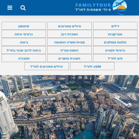
דילים
טיולים מאורגנים
שימושון
אטרקציות
השכרת רכב
כרטיסי טיסה
מלונות מומלצים
מוניות משדה התעופה
ביטוח
כרטיסי ספורט
הזמנת מט”ח
ביטוח לרכב שכור בחו”ל
סים לחו”ל
השכרת אופניים
תחבורה
eSIM לחו”ל
טיולים מאורגנים לחו”ל