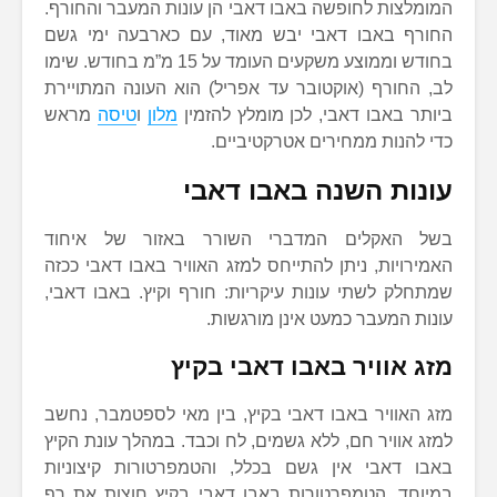
המומלצות לחופשה באבו דאבי הן עונות המעבר והחורף.
החורף באבו דאבי יבש מאוד, עם כארבעה ימי גשם
בחודש וממוצע משקעים העומד על 15 מ”מ בחודש. שימו
לב, החורף (אוקטובר עד אפריל) הוא העונה המתויירת
ביותר באבו דאבי, לכן מומלץ להזמין
מלון
ו
טיסה
מראש
כדי להנות ממחירים אטרקטיביים.
עונות השנה באבו דאבי
בשל האקלים המדברי השורר באזור של איחוד
האמירויות, ניתן להתייחס למזג האוויר באבו דאבי ככזה
שמתחלק לשתי עונות עיקריות: חורף וקיץ. באבו דאבי,
עונות המעבר כמעט אינן מורגשות.
מזג אוויר באבו דאבי בקיץ
מזג האוויר באבו דאבי בקיץ, בין מאי לספטמבר, נחשב
למזג אוויר חם, ללא גשמים, לח וכבד. במהלך עונת הקיץ
באבו דאבי אין גשם בכלל, והטמפרטורות קיצוניות
במיוחד. הטמפרטורות באבו דאבי בקיץ חוצות את רף