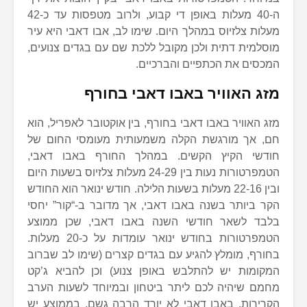
ה-40 מעלות באופן די קבוע, ולרוב מטפסות עד כ-42
מעלות צלזיוס במהלך היום. שימו לב, אבו דאבי היא עיר
מוסלמית דתית ולכן מקובל ללכת שם עם בגדים צנועים,
המכסים את הכתפיים והברכיים.
מזג האוויר באבו דאבי בחורף
מזג האוויר באבו דאבי בחורף, בין אוקטובר לאפריל, הוא
חם, אך מורגשת הקלה משמעותית מעומסי החום של
חודשי הקיץ הקשים. במהלך החורף באבו דאבי,
הטמפרטורות נעות בין 24-29 מעלות צלזיוס בשעות היום
ובין 22-16 מעלות בשעות הלילה. חודש ינואר הוא החודש
הקר ביותר בשנה באבו דאבי, אך מדובר ב-“קור” יחסי
בלבד לשאר חודשי השנה באבו דאבי, שכן ממוצע
הטמפרטורות בחודש ינואר עומדות על כ-20 מעלות.
בחורף, מומלץ להגיע עם בגדים קצרים (שימו לב שברוב
המקומות יש להתלבש באופן צנוע) וכן להביא ג’קט
מחמם שיהיה לכם ליתר ביטחון ובמיוחד לשעות הערב
הקרירות. באבו דאבי לא יורד הרבה גשם, בממוצע יש