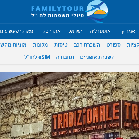
אמריקה
אוסטרליה
ישראל
אתרי סקי
פארקי שעשועים
ציות
ספורט
השכרת רכב
טיסות
מלונות
מוניות מהש
השכרת אופניים
תחבורה
eSIM לחו”ל