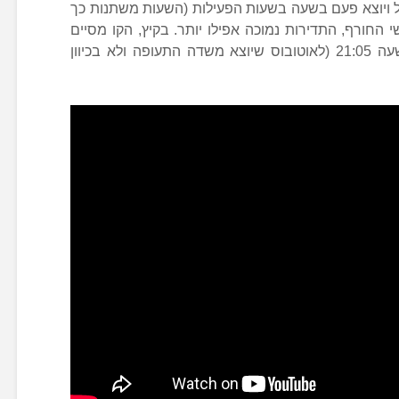
יניהם, 612, מגיע לנמל ויוצא פעם בשעה בשעות הפעילות (השעות משתנות כך
 החורף, התדירות נמוכה אפילו יותר. בקיץ, הקו מסיים
את פעילותו בשעה 01:05 ובחורף בשעה 21:05 (לאוטובוס שיוצא משדה התעופה ולא בכיוון