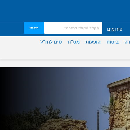
חיפוש
פורומים
דה
ביטוח
הופעות
מט”ח
סים לחו”ל