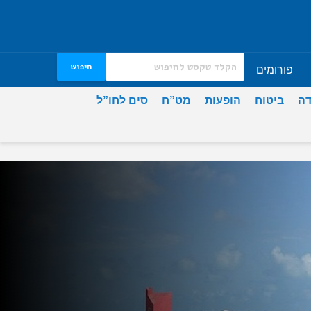
חיפוש
פורומים
דה
ביטוח
הופעות
מט”ח
סים לחו”ל