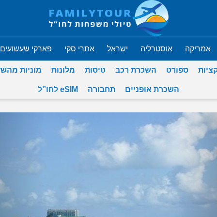
אמריקה
אוסטרליה
ישראל
אתרי סקי
פארקי שעשועים
ציות
ספורט
השכרת רכב
טיסות
מלונות
מוניות מהש
השכרת אופניים
תחבורה
eSIM לחו”ל