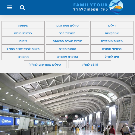
דילים
טיולים מאורגנים
שימושון
אטרקציות
השכרת רכב
כרטיסי טיסה
מלונות מומלצים
מוניות משדה התעופה
ביטוח
כרטיסי ספורט
הזמנת מט”ח
ביטוח לרכב שכור בחו”ל
סים לחו”ל
השכרת אופניים
תחבורה
eSIM לחו”ל
טיולים מאורגנים לחו”ל