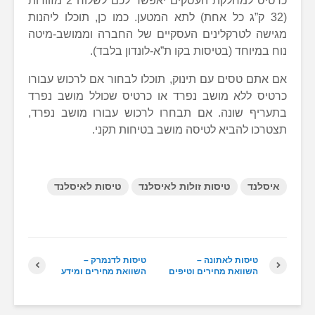
כרטיס למחלקת העסקים יאפשר לכם לשלוח 2 מזוודות
(32 ק”ג כל אחת) לתא המטען. כמו כן, תוכלו ליהנות
מגישה לטרקלינים העסקיים של החברה וממושב-מיטה
נוח במיוחד (בטיסות בקו ת”א-לונדון בלבד).
אם אתם טסים עם תינוק, תוכלו לבחור אם לרכוש עבורו
כרטיס ללא מושב נפרד או כרטיס שכולל מושב נפרד
בתעריף שונה. אם תבחרו לרכוש עבורו מושב נפרד,
תצטרכו להביא לטיסה מושב בטיחות תקני.
איסלנד
טיסות זולות לאיסלנד
טיסות לאיסלנד
טיסות לאתונה –
טיסות לדנמרק –
השוואת מחירים וטיפים
השוואת מחירים ומידע