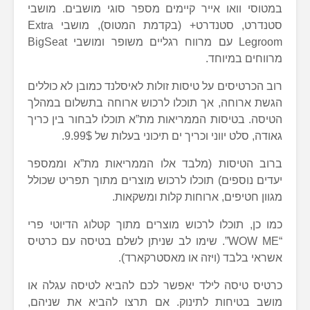
במטוסי וואו אייר קיימים מספר סוגי מושבים. מושבי
סטנדרט, סטנדרט+ (בקדמת המטוס), מושבי Extra
Legroom עם מרווח רגליים משופר ומושבי BigSeat
מרווחים במיוחד.
רוב הכרטיסים על טיסות זולות לאיסלנד כמובן לא כוללים
הגשת ארוחה, אך תוכלו לרכוש ארוחה בתשלום במהלך
הטיסה. בטיסות הממריאות מת”א תוכלו לבחור בין כריך
גאודה, סלט יווני וכריך ים תיכוני בעלות של 9.99$.
ברוב הטיסות (מלבד אלו הממריאות מת”א וממספר
יעדים נוספים) תוכלו לרכוש מוצרים מתוך תפריט שכולל
מגוון חטיפים, ארוחות קלות ומשקאות.
כמו כן, תוכלו לרכוש מוצרים מתוך קטלוג הדיוטי פרי
“WOW ME”. שימו לב שניתן לשלם בטיסה עם כרטיס
אשראי בלבד (ויזה או מאסטרקארד).
כרטיס טיסה לילד יאפשר לכם להביא לטיסה עגלה או
מושב בטיחות לתינוק. אם תרצו להביא את שניהם,