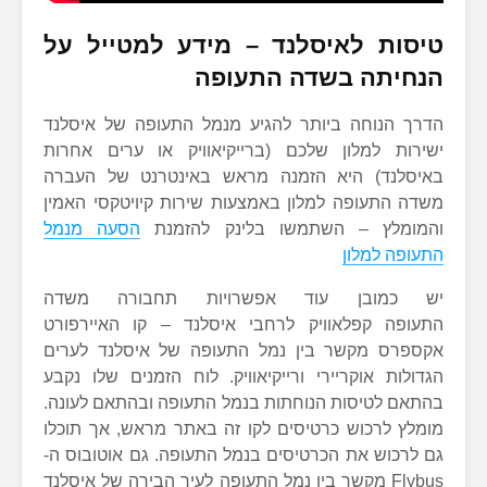
טיסות לאיסלנד – מידע למטייל על
הנחיתה בשדה התעופה
הדרך הנוחה ביותר להגיע מנמל התעופה של איסלנד
ישירות למלון שלכם (ברייקיאוויק או ערים אחרות
באיסלנד) היא הזמנה מראש באינטרנט של העברה
משדה התעופה למלון באמצעות שירות קיויטקסי האמין
והמומלץ – השתמשו בלינק להזמנת
הסעה מנמל
התעופה למלון
יש כמובן עוד אפשרויות תחבורה משדה
התעופה קפלאוויק לרחבי איסלנד – קו האיירפורט
אקספרס מקשר בין נמל התעופה של איסלנד לערים
הגדולות אוקריירי ורייקיאוויק. לוח הזמנים שלו נקבע
בהתאם לטיסות הנוחתות בנמל התעופה ובהתאם לעונה.
מומלץ לרכוש כרטיסים לקו זה באתר מראש, אך תוכלו
גם לרכוש את הכרטיסים בנמל התעופה. גם אוטובוס ה-
Flybus מקשר בין נמל התעופה לעיר הבירה של איסלנד