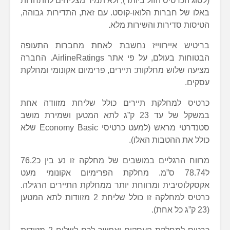
(לסוג הכרטיס הזול ביותר), ולא תמיד מצליחים להתחרות
באלו של חברות הלואו-קוסט. עם זאת, התדירות גבוהה,
הטיסות סדירות והשירות מלא.
בריטיש איירווייז נחשבת לאחת מחברות התעופה
הבטוחות בעולם, על פי אתר AirlineRatings. החברה
מציעה שלוש מחלקות: תיירים, פרימיום אקונומי ומחלקת
עסקים.
כרטיס למחלקת תיירים כולל שליחת מזוודה אחת
במשקל של עד 23 ק”ג לתא המטען ושמירת מושב
סטנדרטי מראש (למעט כרטיסי Economy Basic שלא
כולל את ההטבות האלו).
מרווח הרגליים במושבים של מחלקה זו נע בין כ76.2
ל78.74 ס”מ. מחלקת הפרימיום אקונומי מעט
אקסקלוסיבית ומרווחת יותר ממחלקת התיירים הרגילה.
כרטיס למחלקה זו כולל שליחת 2 מזוודות לתא המטען
(23 ק”ג כל אחת).