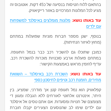
בהתאם ללוח הטיסות בנסיעה של כ45 דקות. אוטובוס זה
מגיע לכל המלונות המרכזיים באזור רייקיאוויק.
עוד באותו נושא:
מלונות מומלצים באיסלנד למשפחות
עם ילדים
בנוסף, ישנן מספר חברות מוניות שפועלות במתחם
(מחוץ לאיזור הנחיתות).
כמובן שתוכלו גם להשכיר רכב כבר בנמל התעופה.
במתחם פועלות ארבע סוכנויות מוכרות להשכרת רכב.
עדיף להזמין מראש באמצעות הקישור:
עוד באותו נושא:
השכרת רכב באיסלנד – השוואת
מחירים, הזמנת רכב וטיפים לחיסכון כספי
קפלאוויק הוא נמל תעופה קטן אך מודרני, שמציע, בין
היתר, אינטרנט אלחוטי לאורחים ללא הגבלה ומגוון די
מצומצם של חנויות ומסעדות. אם אתם טסים אל איסלנד
עם ילדים שימו לב שהנוסעים הצעירים יקבלו חוברת