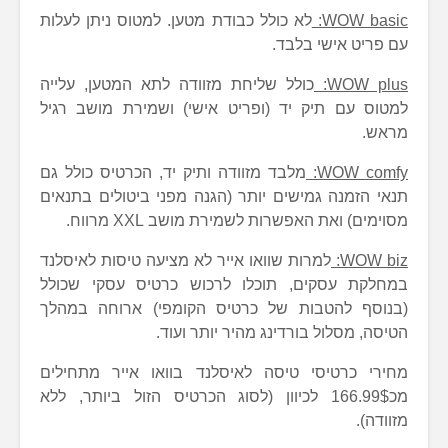
WOW basic:
לא כולל כבודת מטען. למטוס ניתן לעלות
עם פריט אישי בלבד.
WOW plus:
כולל שליחת מזוודה לתא המטען, עלייה
למטוס עם תיק יד (ופריט אישי) ושמירת מושב רגיל
מראש.
WOW comfy:
מלבד מזוודה ותיק יד, הכרטיס כולל גם
תנאי הזמנה גמישים יותר (הגנה מפני ביטולים בתנאים
מסוימים) ואת האפשרות לשמירת מושב XXL מרווח.
WOW biz:
למרות שוואו אייר לא מציעה טיסות לאיסלנד
במחלקת עסקים, תוכלו לרכוש כרטיס עסקי שכולל
(בנוסף להטבות של כרטיס הקומפי) ארוחה במהלך
הטיסה, מסלול בורדינג מהיר יותר ועוד.
מחירי כרטיסי טיסה לאיסלנד בוואו אייר מתחילים
מכ166.99$ לכיוון (לסוג הכרטיס הזול ביותר, ללא
מזוודה).