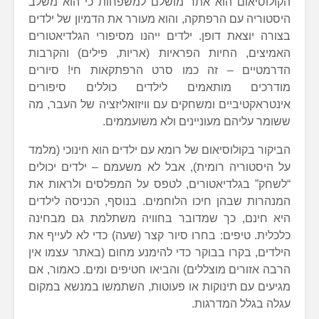
הקולוסיאום הוא אתר מושלם למשפחות כי הוא משלב
היסטוריה עם הרפתקה, והוא מעורר את הדמיון של ילדים
בצורה יוצאת דופן. ילדים ייהנו מסיפורי הגלדיאטורים
האמיצים, החיות הפראיות (אריות, פילים) והקרבות
הדרמטיים – זה כמו סרט הרפתקאות חי! סיורים
מודרכים מותאמים לילדים כוללים סיפורים
אינטראקטיביים ומשחקים עם וויזואליזציה של העבר, מה
ששומר עליהם מעוניינים ולא משועממים.
הביקור בקולוסיאום של רומא עם ילדים הוא חינוכי (מלמד
על היסטוריה רומית), אבל לא משעמם – ילדים יכולים
“לשחק” בגלדיאטורים, לטפס על המפלסים ולראות את
המנהרות שבהן חיכו הלוחמים. בנוסף, הכניסה לילדים
היא חינם, כך שמדובר בחוויה משתלמת גם מבחינה
כלכלית. טיפים: בחרו סיור קצר (שעה) כדי לא לעייף את
הילדים, בקרו בבוקר כדי להימנע מחום (באתר עצמו אין
הרבה אזורים מוצללים) והביאו חטיפים ומים. כאמור, אם
מגיעים עם תינוקות או פעוטות, השתמשו במנשא במקום
עגלה בגלל המדרגות.