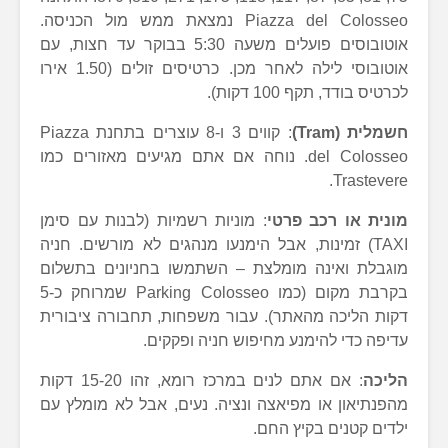
Piazza del Colosseo נמצאת ממש מול הכניסה.
אוטובוסים פועלים משעה 5:30 בבוקר עד חצות, עם
אוטובוסי לילה לאחר מכן. כרטיסים זולים (1.50 אירו
לכרטיס בודד, תקף 100 דקות).
חשמלית (Tram)
: קווים 3 ו-8 עוצרים בתחנת Piazza
del Colosseo. נוחה אם אתם מגיעים מאזורים כמו
Trastevere.
מונית או רכב פרטי
: מוניות רשמיות (לבנות עם סימן
TAXI) זמינות, אבל הימנעו מנהגים לא מורשים. חניה
מוגבלת ואינה מומלצת – השתמשו בחניונים בתשלום
בקרבת מקום (כמו Parking Colosseo שמרוחק כ-5
דקות הליכה מהאתר). עבור משפחות, תחבורה ציבורית
עדיפה כדי להימנע מחיפוש חניה ופקקים.
הליכה
: אם אתם לנים במרכז רומא, זהו 15-20 דקות
מהפנתיאון או מפיאצה ונציה. נעים, אבל לא מומלץ עם
ילדים קטנים בקיץ החם.