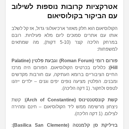
אטרקציות קרובות נוספות לשילוב
עם הביקור בקולוסיאום
הקולוסיאום הוא חלק מאזור ארכיאולוגי גדול, אז קל לשלב
אותו עם אתרים סמוכים ליום מלא פעילויות. רובם
במרחק הליכה קצר (5-10 דקות), מה שמתאים
למשפחות:
פורום רומי (Roman Forum) וגבעת פלטין (Palatine
Hill)
: כלולים בכרטיס הקולוסיאום. הפורום היה מרכז
החיים הציבוריים ברומא העתיקה, עם חורבות מקדשים
ומבנים. הפלטין מציעה נופים יפים וגנים – ילדים ייהנו
לטפס ולחקור. (1 דקה הליכה).
קשת קונסטנטינוס (Arch of Constantine)
: קשת
ניצחון מרשימה ממש ליד הקולוסיאום – חינם ומהירה
לצילום. (1 דקה הליכה).
בזיליקת סן קלמנטה (Basilica San Clemente)
: