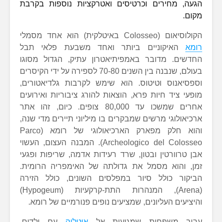
הגעה, מחירים וכרטיסים ואטרקציות נוספות בקרבת
מקום.
הקולוסיאום (Colosseo באיטלקית) הוא אחד מסמלי
רומא
האיקוניים ביותר ואחד משבעת פלאי תבל
החדשים. מדובר באמפיתיאטרון עתיק, הגדול מסוגו
בעולם, שנבנה בין השנים 70-80 לספירה על ידי הקיסרים
וספסיאנוס וטיטוס. הוא שימש לקרבות גלדיאטורים,
מופעי ציד חיות פרא, הוצאות להורג ציבוריות ואירועים
אחרים שמשכו עד 80,000 צופים. כיום, זהו אתר
ארכיאולוגי מרשים שמבקרים בו מיליוני תיירים מדי שנה,
והוא חלק מפארק הארכיאולוגי של רומא (Parco
Archeologico del Colosseo). המבנה העצום, העשוי
אבן טרוורטין ובטון, שרד רעידות אדמה, שריפות ופגעי
זמן, והוא מסמל את גדולתה של האימפריה הרומית.
הביקור כולל סיור במפלסים השונים, כולל הזירה
(Arena), המנהרות התת-קרקעיות (Hypogeum)
והיציעים העליונים, שמציעים נופים פנורמיים של רומא.
עבור משפחות שמגיעות אל
איטליה
עם ילדים,