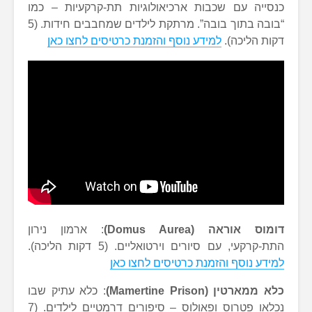
כנסייה עם שכבות ארכיאולוגיות תת-קרקעיות – כמו
“בובה בתוך בובה”. מרתקת לילדים שמחבבים חידות. (5
דקות הליכה).
למידע נוסף והזמנת כרטיסים לחצו כאן
דומוס אוראה (Domus Aurea)
: ארמון נירון
התת-קרקעי, עם סיורים וירטואליים. (5 דקות הליכה).
למידע נוסף והזמנת כרטיסים לחצו כאן
כלא ממארטין (Mamertine Prison)
: כלא עתיק שבו
נכלאו פטרוס ופאולוס – סיפורים דרמטיים לילדים. (7