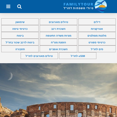
דילים
טיולים מאורגנים
שימושון
אטרקציות
השכרת רכב
כרטיסי טיסה
מלונות מומלצים
מוניות משדה התעופה
ביטוח
כרטיסי ספורט
הזמנת מט”ח
ביטוח לרכב שכור בחו”ל
סים לחו”ל
השכרת אופניים
תחבורה
eSIM לחו”ל
טיולים מאורגנים לחו”ל