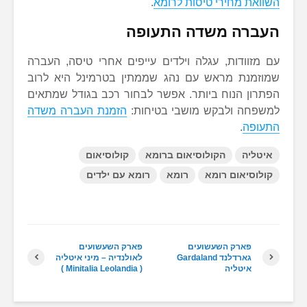
השוואת מחירי טיסות לרומא
.
העברה משדה התעופה
עם מזוודות, עגלה וילדים עייפים אחרי טיסה, העברה
שמוזמנת מראש עם נהג שממתין בטרמינל היא לרוב
הפתרון הנוח ביותר. אפשר לבחור רכב בגודל שמתאים
למשפחה ולבקש מושבי בטיחות:
הזמנת העברה משדה
התעופה
.
איטליה
הקולוסיאום ברומא
קולוסיאום
קולוסיאום רומא
רומא
רומא עם ילדים
פארק השעשועים
פארק השעשועים
גארדלנד Gardaland
לאולנדיה – מיני איטליה
איטליה
( Minitalia Leolandia )