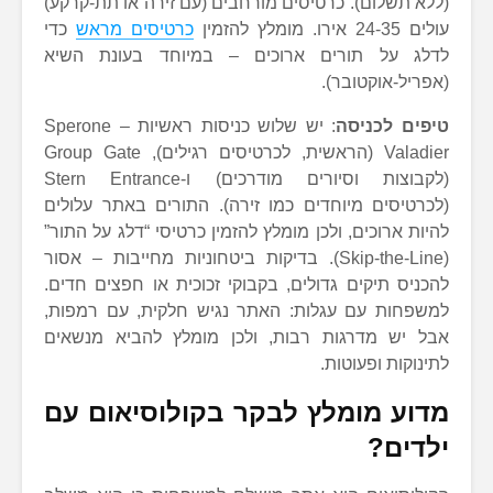
(ללא תשלום). כרטיסים מורחבים (עם זירה או תת-קרקע)
עולים 24-35 אירו. מומלץ להזמין
כרטיסים מראש
כדי
לדלג על תורים ארוכים – במיוחד בעונת השיא
(אפריל-אוקטובר).
טיפים לכניסה
: יש שלוש כניסות ראשיות – Sperone
Valadier (הראשית, לכרטיסים רגילים), Group Gate
(לקבוצות וסיורים מודרכים) ו-Stern Entrance
(לכרטיסים מיוחדים כמו זירה). התורים באתר עלולים
להיות ארוכים, ולכן מומלץ להזמין כרטיסי “דלג על התור”
(Skip-the-Line). בדיקות ביטחוניות מחייבות – אסור
להכניס תיקים גדולים, בקבוקי זכוכית או חפצים חדים.
למשפחות עם עגלות: האתר נגיש חלקית, עם רמפות,
אבל יש מדרגות רבות, ולכן מומלץ להביא מנשאים
לתינוקות ופעוטות.
מדוע מומלץ לבקר בקולוסיאום עם
ילדים?