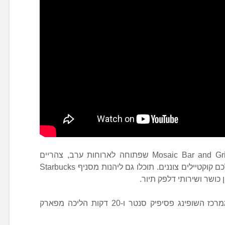
אורחי המלון יוכלו לסעוד במסעדה Mosaic Bar and Grill שפתוחה לארוחות ערב, צהריים
ובוקר. בבר Grain Tasting Bar יגישו לכם קוקטיילים צוננים. תוכלו גם ליהנות מסניף Starbucks
כושר ושירותי דלפק תיור.
המלון מרוחק 4 דקות הליכה בלבד ממרכז השופינג פסיפיק סנטר ו-20 דקות הליכה מפארק