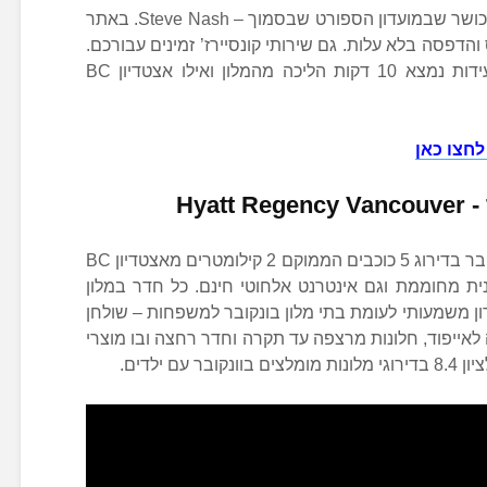
אורחים נהנים מגישה חופשית לחדר הכושר שבמועדון הספורט שבסמוך – Steve Nash. באתר
והדפסה בלא עלות. גם שירותי קונסיירז’ זמינים עבורכם.
עיתונים זמינים חינם בלובי. מרכז הועידות נמצא 10 דקות הליכה מהמלון ואילו אצטדיון BC
לחצו כאן
Hyatt Regency Vancouver
­-
הייאט ריג’נסי ונקובר, מלון מומלץ בונקובר בדירוג 5 כוכבים הממוקם 2 קילומטרים מאצטדיון BC
חיצונית מחוממת וגם אינטרנט אלחוטי חינם. כל חדר במלון
ון משמעותי לעומת בתי מלון בונקובר למשפחות – שולחן
לאייפוד, חלונות מרצפה עד תקרה וחדר רחצה ובו מוצרי
ם ילדים.