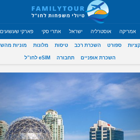
אמריקה
אוסטרליה
ישראל
אתרי סקי
פארקי שעשועים
ציות
ספורט
השכרת רכב
טיסות
מלונות
מוניות מהש
השכרת אופניים
תחבורה
eSIM לחו”ל