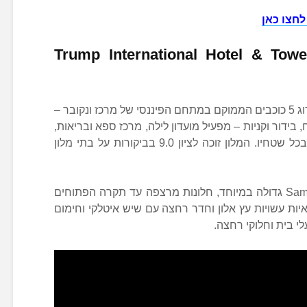
לחצו כאן
Trump International Hotel & Towe
מלון טראמפ, מלון מומלץ בונקובר בדירוג 5 כוכבים הממוקם במתחם הפיננסי של מרכז ונקובר –
ידור וקניות – מפעיל מועדון לילה, מרכז ספא ובריאות,
בריכה מקורה ואינטרנט אלחוטי חינם בכל שטחיו. המלון זוכה לציון 9.0 בביקורות על בתי מלון
בכל חדר אירוח תמצאו טלוויזיה Samaung גדולה במיוחד, חלונות מרצפה עד תקרה הפתוחים
יות עשויות עץ אלון וחדר רחצה עם שיש איטלקי וחימום