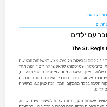
 ומידע חשוב
פחתיים
בר עם ילדים
The St. Regis 
דה סנט רג’יס, מלון בוטיק בונקובר בדירוג 4 כוכבים ובבעלות מקומית, מציע למשפחות המגיעות
תי בייביסיטר (שמרטפות) שתאפשר להורים ליהנות מחיי
 בשלווה במלון בהשגחה מנוסה ואחראית. שתי מסעדות,
ינטרנט אלחוטי חינם בחדרי האירוח. תחנת הרכבת
Vancouver City Centre ממוקמת 5 דקות הליכה בלבד מהמקום. המלון זוכה לציון 8.2 ברשימת
 ילדים.
וויזיה שטוחת מסך, תחנת עגינה לאייפוד, פינת ישיבה,
 חינם ושיחות טלפון חינם לרחבי העולם כולו. במסעדת