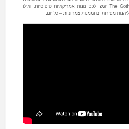
The Gotham Steakhouse and Cocktail Bar יוגשו לכם מנות אמריקאיות טיפוסיות. ואילו