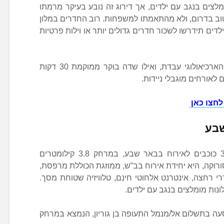
בדירוג מלונות מומלצים בנגב עם ילדים, אך דירוג זה נובע בעיקר מרמתו
טוב בדרום, ולא מהתאמתו למשפחות. רוב החדרים במלון
ילדים תידרשו לשכור חדרים גדולים יותר או וילות פרטיות
המלון מרוחק 22 קילומטרים מהאתר הארכיאולוגי עבדת, ואילו שדה בוקר ממוקמת 30 דקות
 לאורחים מוגבלי ניידות.
לחצו כאן
דירת 3 חדרי שינה יפהפייה בדירוג 3 כוכבים לאירוח בבאר שבע, במרחק 3.8 קילומטרים
סורוקה, היא יחידת אירוח בב”ש, ממוזגת הכוללת מרפסת,
 רחצה, אינטרנט אלחוטי חינם, טלוויזיה שטוחת מסך.
עה בתשלום אל/מנמל התעופה בן גוריון, הנמצא במרחק