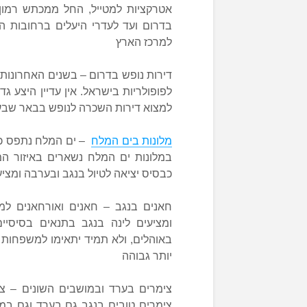
אטרקציות למטייל, החל ממכתש רמון 
בדרום ועד לעדרי היעלים ברחובות הע
למרכז הארץ
דירות נופש בדרום – בשנים האחרונות ד
לפופולריות בישראל. אין עדיין היצע ג
למצוא דירות השכרה לנופש בבאר שבע, 
מלונות בים המלח
– ים המלח נתפס כי
במלונות ים המלח נשארים באיזור המ
כבסיס יציאה לטיול בנגב ובערבה ומצ
חאנים בנגב – חאנים ואורחאנים למי
ומציעים לינה בנגב בתנאים בסיסי
באוהלים, ולא תמיד יתאימו למשפחות 
יותר גבוהה
צימרים בערד ובמושבים השונים – צי
צימרים טובים בנגב גם בערד וגם במצפ