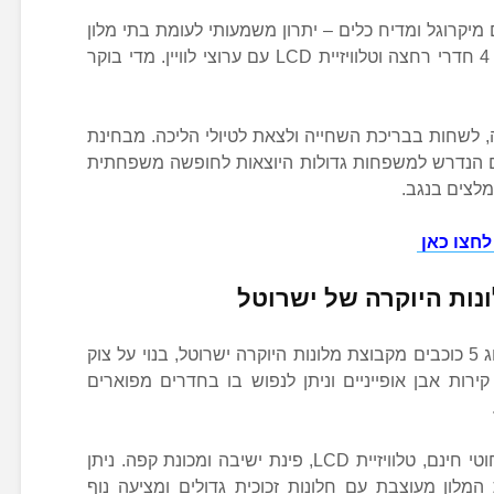
, מטבח עם מיקרוגל ומדיח כלים – יתרון משמעותי לעומת בתי מלון
בנגב במיקרים רבים – מכונת כביסה, 4 חדרי רחצה וטלוויזיית LCD עם ערוצי לוויין. מדי בוקר
, לשחות בבריכת השחייה ולצאת לטיולי הליכה. מבחינת
קום הנדרש למשפחות גדולות היוצאות לחופשה משפחתית
מלצים בנגב.
לחצו כאן
נות היוקרה של ישרוטל
בראשית, בית מלון במצפה רמון בדירוג 5 כוכבים מקבוצת מלונות היוקרה ישרוטל, בנוי על צוק
ירות אבן אופייניים וניתן לנפוש בו בחדרים מפוארים
בכל חדר תוכלו ליהנות מאינטרנט אלחוטי חינם, טלוויזיית LCD, פינת ישיבה ומכונת קפה. ניתן
 המלון מעוצבת עם חלונות זכוכית גדולים ומציעה נוף