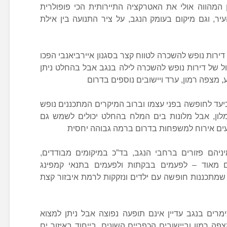
המהווה אולי את האטרקציה התיירותית הכי פופולרית
יר, וגם מיקום בעומק הנגב, על ציר התנועה בין אילת
ירות נופש להשכרה לטווח קצר בסגנון איירביאנבי הפכו
דול של דירות נופש להשכרה לילה בנגב אבל בהחלט ניתן
מצפה רמון, ערד ויישובים נוספים בדרום
עד לחופשה בפני עצמו וברוב המיקרים המתכננים נופש
לון, אבל מלונות בים המלח בהחלט יכולים לשמש גם
יעים אירוח למשפחות בדרום ברמה גבוהה יחסית
ניהם פזורים ברחבי הנגב, בד”כ במיקומים מבודדים,
ים מאוד – לפעמים בבקתות ולפעמים בתנאי קמפינג
שמתכננות חופשה עם ילדים ונזקקות לרמת איבזור קצת
מרים בנגב עדיין אינם תופעה נפוצה אבל ניתן למצוא
ה רמון וביישובים הכפריים השונים, בייחוד באיזור ים