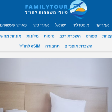
אמריקה
אוסטרליה
ישראל
אתרי סקי
פארקי שעשועים
ציות
ספורט
השכרת רכב
טיסות
מלונות
מוניות מהש
השכרת אופניים
תחבורה
eSIM לחו”ל