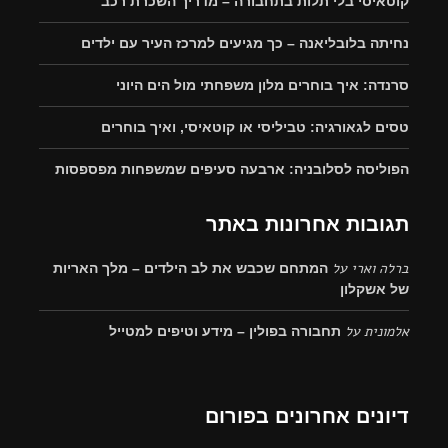
קוטאיסי בלי תלות בתחבורה – מדריך השכרת רכב
נחיתה בלובליאנה – כך מגיעים למרכז העיר עם ילדים
סרנדה: איך בוחרים מלון משפחתי מול הים היוני
טסים לגאורגיה: טביליסי או קוטאיסי, ואיך בוחרים
הפוליסה לסלובניה: ארבעה סעיפים שמשפחות מפספסות
תגובות אחרונות באתר
ברלה וארי
על
המתחם שכבש את לב הילדים – מלך האריות
של אשקלון
אלמונית
על
תחבורה בפולין – מידע וטיפים למטייל
דיונים אחרונים בפורום