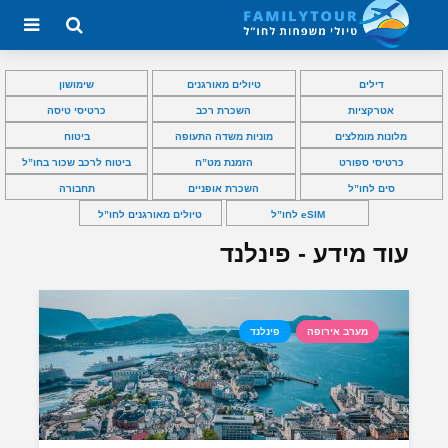
דילים
טיולים מאורגנים
שימושון
אטרקציות
השכרת רכב
כרטיסי טיסה
מלונות מומלצים
מוניות משדה התעופה
ביטוח
כרטיסי ספורט
הזמנת מט”ח
ביטוח לרכב שכור בחו”ל
סים לחו”ל
השכרת אופניים
תחבורה
eSIM לחו”ל
טיולים מאורגנים לחו”ל
עוד מידע - פינלנד
מערב אירופה
פינלנד