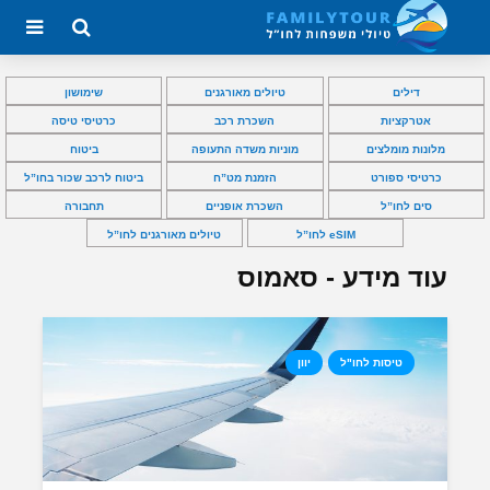
דילים
טיולים מאורגנים
שימושון
אטרקציות
השכרת רכב
כרטיסי טיסה
מלונות מומלצים
מוניות משדה התעופה
ביטוח
כרטיסי ספורט
הזמנת מט”ח
ביטוח לרכב שכור בחו”ל
סים לחו”ל
השכרת אופניים
תחבורה
eSIM לחו”ל
טיולים מאורגנים לחו”ל
עוד מידע - סאמוס
טיסות לחו"ל
יוון