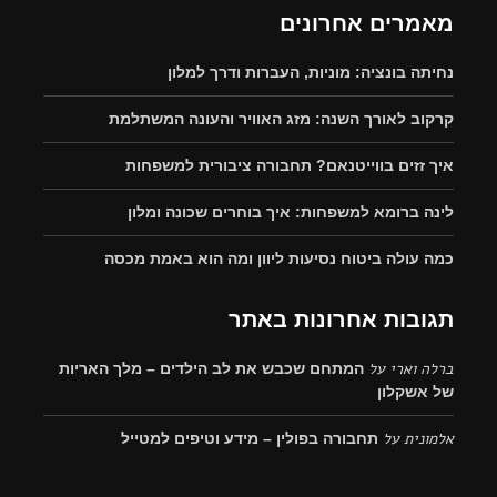
מאמרים אחרונים
נחיתה בונציה: מוניות, העברות ודרך למלון
קרקוב לאורך השנה: מזג האוויר והעונה המשתלמת
איך זזים בווייטנאם? תחבורה ציבורית למשפחות
לינה ברומא למשפחות: איך בוחרים שכונה ומלון
כמה עולה ביטוח נסיעות ליוון ומה הוא באמת מכסה
תגובות אחרונות באתר
ברלה וארי
על
המתחם שכבש את לב הילדים – מלך האריות
של אשקלון
אלמונית
על
תחבורה בפולין – מידע וטיפים למטייל