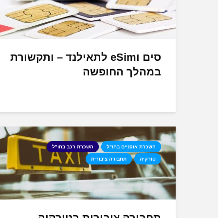
סים וeSim לתאילנד – ותקשורת
במהלך החופשה
השכרת אופניים בחו"ל
השכרת רכב בחו"ל
טורקיה
תחבורה ציבורית
תחבורה ציבורית בטורקיה –