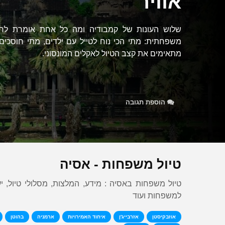
אוויר
שלוש העונות של קמבודיה ומה כל אחת אומרת לח
משפחתית: מתי הכי נוח לטייל עם ילדים, מתי חוסכים,
מתאימים את קצב הטיול לאקלים המונסוני.
הוספת תגובה
טיול משפחות - אסיה
טיול משפחות באסיה : מידע, המלצות, מסלולי טיול, יעד
למשפחות ועוד
אוזבקיסטן
אזרבייג'ן
איחוד האמירויות
ארמניה
בהוטן