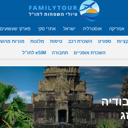
אמריקה
אוסטרליה
ישראל
אתרי סקי
פארקי שעשועים
ציות
ספורט
השכרת רכב
טיסות
מלונות
מוניות מהש
השכרת אופניים
תחבורה
eSIM לחו”ל
ודיה
ג