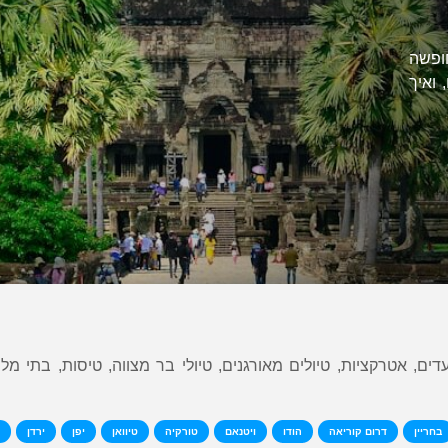
ופשה
 ואיך
ים, אטרקציות, טיולים מאורגנים, טיולי בר מצווה, טיסות, בתי מלון
בחריין
דרום קוריאה
הודו
ויטנאם
טורקיה
טיוואן
יפן
ירדן