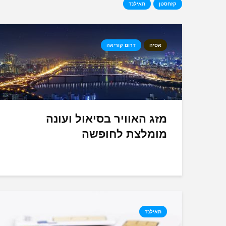
קזחסטן
תאילנד
אסיה
דרום קוריאה
מזג האוויר בסיאול ועונה
מומלצת לחופשה
תאילנד