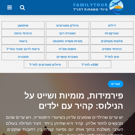
דילים
טיולים מאורגנים
שימושון
אטרקציות
השכרת רכב
כרטיסי טיסה
מלונות מומלצים
מוניות משדה התעופה
ביטוח
כרטיסי ספורט
הזמנת מט”ח
ביטוח לרכב שכור בחו”ל
סים לחו”ל
השכרת אופניים
תחבורה
eSIM לחו”ל
טיולים מאורגנים לחו”ל
מצרים
פירמידות, מומיות ושייט על
הנילוס: קהיר עם ילדים
יש ערים שהילדים שומעים עליהן בשיעורי היסטוריה, ויש ערים שהם
מבקשים לחזור אליהן. קהיר היא שתיהן ביחד. העיר הגדולה בעולם
הערבי משלבת בתוך אותו יום נסיעה קצרה בין רחובות שוקקים,