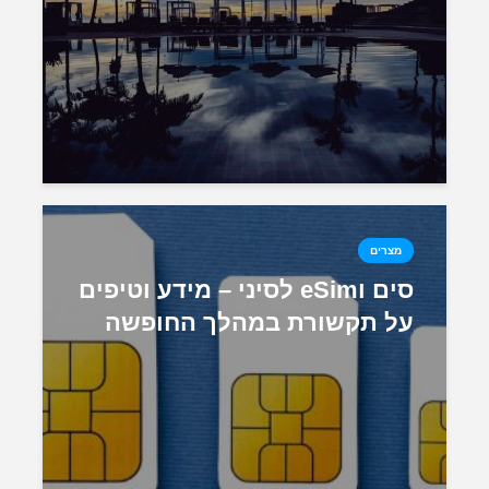
מצרים
סים וeSim לסיני – מידע וטיפים
על תקשורת במהלך החופשה