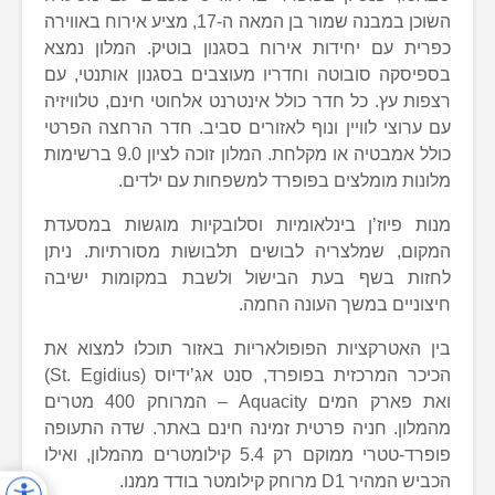
השוכן במבנה שמור בן המאה ה-17, מציע אירוח באווירה
כפרית עם יחידות אירוח בסגנון בוטיק. המלון נמצא
בספיסקה סובוטה וחדריו מעוצבים בסגנון אותנטי, עם
רצפות עץ. כל חדר כולל אינטרנט אלחוטי חינם, טלוויזיה
עם ערוצי לוויין ונוף לאזורים סביב. חדר הרחצה הפרטי
כולל אמבטיה או מקלחת. המלון זוכה לציון 9.0 ברשימות
מלונות מומלצים בפופרד למשפחות עם ילדים.
מנות פיוז’ן בינלאומיות וסלובקיות מוגשות במסעדת
המקום, שמלצריה לבושים תלבושות מסורתיות. ניתן
לחזות בשף בעת הבישול ולשבת במקומות ישיבה
חיצוניים במשך העונה החמה.
בין האטרקציות הפופולאריות באזור תוכלו למצוא את
הכיכר המרכזית בפופרד, סנט אג’ידיוס (St. Egidius)
ואת פארק המים Aquacity – המרוחק 400 מטרים
מהמלון. חניה פרטית זמינה חינם באתר. שדה התעופה
פופרד-טטרי ממוקם רק 5.4 קילומטרים מהמלון, ואילו
הכביש המהיר D1 מרוחק קילומטר בודד ממנו.