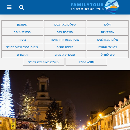
דילים
טיולים מאורגנים
שימושון
אטרקציות
השכרת רכב
כרטיסי טיסה
מלונות מומלצים
מוניות משדה התעופה
ביטוח
כרטיסי ספורט
הזמנת מט”ח
ביטוח לרכב שכור בחו”ל
סים לחו”ל
השכרת אופניים
תחבורה
eSIM לחו”ל
טיולים מאורגנים לחו”ל