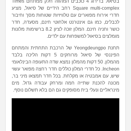
בסיאול בדירוג 4 כוכבים המהווה חלק ממתחם Times
Square multi-complex רחב הידיים של סיאול, מציע
חדרי אירוח מפוארים עם טלוויזיות שטוחות מסך וחיבור
לכבלים, כמו גם אינטרנט אלחוטי חינם, מסעדה, חדר
כושר וחניה חינם. המלון זוכה לציון 8.2 ברשימות מלונות
מומלצים בסיאול למשפחות עם ילדים.
תחנת Yeongdeungpo של הרכבת התחתית והמתחם
הפיננסי של סיאול מרוחקים 5 דקות הליכה בלבד
מהמלון. 50 דקות מהמלון נמצא שדה התעופה הבינלאומי
Incheon. כל חדרי המלון כוללים חדר רחצה מפואר עשוי
שיש, עם אמבטיה או מקלחת. בכל חדר תמצאו מיני בר,
מכונה להכנת שתייה חמה ומרחק עבודה גדול. מים
מינראליים ונעלי בית מסופקים גם הם בלא תשלום נוסף.