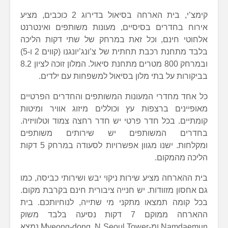
קימצ’י, בית הארחה בסיאול בדירוג 2 כוכבים, מציע
אירוח בחדרים בסיסיים, מעונות משותפים ואינטרנט
אלחוטי חינם, וכל זאת במרחק של שתי דקות הליכה
בלבד מתחנת רכבת תחתית של צ’ונג’יונגנו (קווים 2 ו-5)
ובמרחק 800 מטרים מתחנת סיאול. המלון זוכה לציון 8.2
בביקורות על בתי מלון בסיאול למשפחות עם ילדים.
כל אחד מחדרי המעונות המשותפים והחדרים הפרטיים
מאופיינים ברצפות עץ וכוללים מיזוג אוויר ומיטות
קומתיים. בכל חדר פרטי יש חדר רחצה צמוד וטלוויזיה.
בחדרים המשותפים יש שירותים משותפים
ומקלחות. ישנו מגוון אפשרויות לסעודה במרחק 5 דקות
הליכה מהמקום.
בית ההארחה מציע שירות ניקוי יבש ושירותי כביסה, כמו
גם אחסון מזוודות. יש חנייה ציבורית חינם בקרבת מקום.
בכל קומה תמצאו מתקני מי שתייה, לנוחיותכם. בית
ההארחה ממוקם 7 דקות נסיעה בלבד משוק
Namdaemun ומ-Myeong-dong. N Seoul Tower נמצא