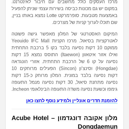
מרכז העסקים כולל מחשבים עם חיבור לאינטרנט.
במקום יש גם מכונות כביסה בשירות עצמי שניתן להפעיל
באמצעות מטבעות. סופרמרקט Lotte נמצא באותו בניין,
שם תוכלו לערוך קניות של מצרכים.
המיקום האסטרטגי של המלון מאפשר גישה פשוטה
לאטרקציות בסיאול. מרכז הקניות Yeouido IFC Mall
ממוקם 10 דקות נסיעה בלבד בקו 5 ברכבת התחתית
ואילו אזור איטאוון (Itaewon) התוסס נמצא 15 דקות
נסיעה על קו 6 של הרכבת התחתית. אזורי הונגדאה
(Hongdae) וסינצ’ון (Sincon) הפעילים מרוחקים 10
דקות נסיעה בלבד במונית. המלון מרוחק כ-15 דקות
נסיעה מתחנת סיאול, 30 דקות נסיעה מנמל התעופה
גימפו וכשעת נסיעה משדה התעופה הבינלאומי Incheon.
להזמנת חדרים אונליין ולמידע נוסף לחצו כאן
מלון אקובה דונגדמון – Acube Hotel
Dongdaemun