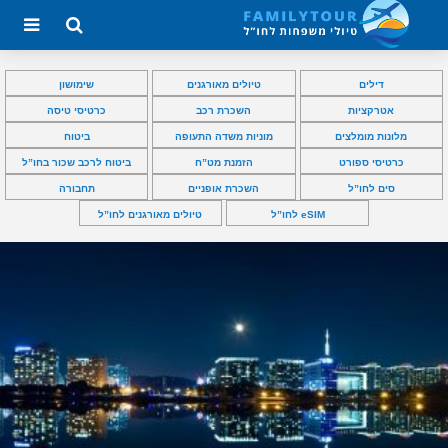
דילים
טיולים מאורגנים
שימושון
אטרקציות
השכרת רכב
כרטיסי טיסה
מלונות מומלצים
מוניות משדה התעופה
ביטוח
כרטיסי ספורט
הזמנת מט”ח
ביטוח לרכב שכור בחו”ל
סים לחו”ל
השכרת אופניים
תחבורה
eSIM לחו”ל
טיולים מאורגנים לחו”ל