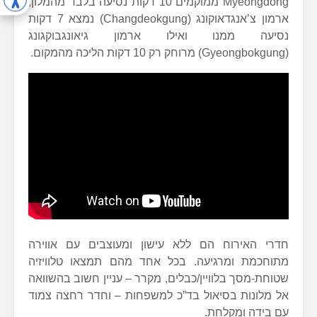
Myeongdong ממוקמים 10 דקות נסיעה בלבד מהמלון,
ארמון צ’אנגדאוקונג (Changdeokgung) נמצא 7 דקות
נסיעה ממנו ואילו ארמון גיאונגבוקגונג
(Gyeongbokgung) מרוחק רק 10 דקות הליכה מהמקום.
חדרי האירוח הם ללא עישון ומעוצבים עם אווירה
מתוחכמת ומרגיעה. בכל אחד מהם תמצאו טלוויזיה
שטוחת-מסך בלוויין/כבלים, מקרר – עניין חשוב בהשוואה
אל מלונות בסיאול בד”כ למשפחות – וחדר רחצה צמוד
עם בידה ומקלחת.