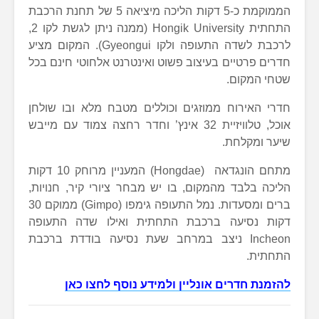
הממוקמת כ-5 דקות הליכה מיציאה 5 של תחנת הרכבת
התחתית Hongik University (ממנה ניתן לגשת לקו 2,
לרכבת לשדה התעופה ולקו Gyeongui). המקום מציע
חדרים פרטיים בעיצוב פשוט ואינטרנט אלחוטי חינם בכל
שטחי המקום.
חדרי האירוח ממוזגים וכוללים מטבח מלא ובו שולחן
אוכל, טלוויזיית 32 אינץ’ וחדר רחצה צמוד עם מייבש
שיער ומקלחת.
מתחם הונגדאה (Hongdae) המעניין מרוחק 10 דקות
הליכה בלבד מהמקום, בו יש מבחר ציורי קיר, חנויות,
ברים ומסעדות. נמל התעופה גימפו (Gimpo) ממוקם 30
דקות נסיעה ברכבת התחתית ואילו שדה התעופה
Incheon ניצב במרחב שעת נסיעה בודדת ברכבת
התחתית.
להזמנת חדרים אונליין ולמידע נוסף לחצו כאן