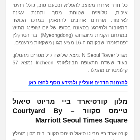
כל חדר אירוח מעוצב להפליא ובטעם טוב, כולל רהיטי
איכות, טלוויזיה שטוחת מסך ותחנת עגינה
לאייפוד. אורחים אוהבים להתאמן במרכז הכושר
המאובזר ולהירגע בסאונה בסופו של יום שופינג מתיש
במתחם הקניות מיונגדונג (Myeongdong). בר הטרקלין
“פנוראמה” שבקומה ה-16 מציע מגוון משקאות מרעננים.
מגדל N Seoul Tower נמצא שלושה קילומטרים מהמלון,
בעוד ששדה התעופה הבינלאומי Incheon נמצא 57
קילומטרים מהמלון.
להזמנת חדרים אונליין ולמידע נוסף לחצו כאן
מלון קורטיארד ביי מריוט סיאול
טיימס סקוור
–
Courtyard By
Marriott Seoul Times Square
קורטיארד ביי מריוט סיאול טיימס סקוור, בית מלון מומלץ