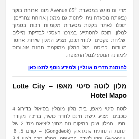
th
מדי יום מוגש במסעדת Avenue 65
מזנון ארוחת בוקר
(באותה מסעדה ניתן ליהנות גם ממזנון ארוחת צהריים).
תוכלו לאתר בקלות מסעדות מקומיות רבות בסמוך
למלון. תוכלו להסתייע במרכז העסקי לבדיקת מיילים
ושליחת פקסים. לנוחיותכם, מציע המלון שירות אחסון
מזוודות וכביסה. מול המלון ממוקמת תחנת אוטובוס
לימוזינה הנוסע לנמל התעופה.
להזמנת חדרים אונליין ולמידע נוסף לחצו כאן
מלון לוטה סיטי מאפו
–
Lotte City
Hotel Mapo
לוטה סיטי מאפו, בית מלון מומלץ בסיאול בדירוג 4
כוכבים, מציע גישת חינם לחדר כושר, בריכה מקורה
וחניון. המלון שוכן במיקום נוח מחוץ ליציאה מס’ 2 של
תחנת התחתית גונגדאוק (Gongdeok) – קווים 5, 6,
Gyeongui והקו לשדה התעופה. המלון זוכה לציון 8.4