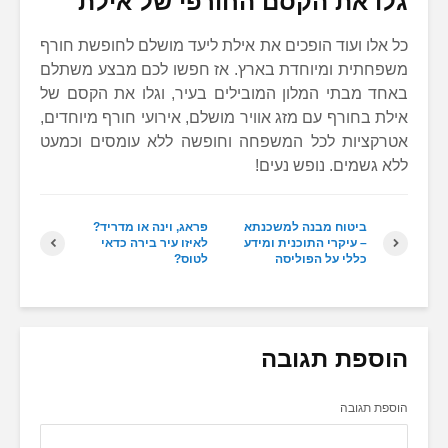
גלו את הקסם החורפי של אילת
כל אלו ועוד הופכים את אילת ליעד מושלם לחופשת חורף
משפחתית ומיוחדת בארץ. אז חפשו לכם מבצע משתלם
באחד מבתי המלון המובילים בעיר, וגלו את הקסם של
אילת בחורף עם מזג אוויר מושלם, אירועי חורף מיוחדים,
אטרקציות לכל המשפחה וחופשה ללא עומסים וכמעט
ללא גשמים. נופש נעים!
ביטוח מבנה למשכנתא
פראג, וינה או מדריד?
– עיקרי התוכנית ומידע
לאיזו עיר בירה כדאי
כללי על הפוליסה
לטוס?
הוספת תגובה
הוספת תגובה