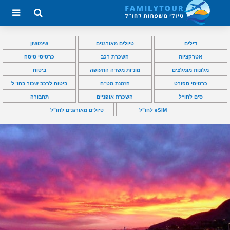
דילים
טיולים מאורגנים
שימושון
אטרקציות
השכרת רכב
כרטיסי טיסה
מלונות מומלצים
מוניות משדה התעופה
ביטוח
כרטיסי ספורט
הזמנת מט”ח
ביטוח לרכב שכור בחו”ל
סים לחו”ל
השכרת אופניים
תחבורה
eSIM לחו”ל
טיולים מאורגנים לחו”ל