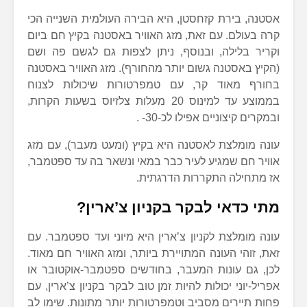
אסטנה, בירת קזחסטן, היא הבירה העולמית השנייה הכי
קרה בעולם. עם זאת, מזג האוויר באסטנה בקיץ חם ביום
וקריר בלילה, ובנוסף, ניתן לצפות גם לגשם פה ושם
(הקיץ באסטנה גשום יותר מהחורף). מזג האוויר באסטנה
בחורף מאוד קר, עם טמפרטורות שיכולות לצנוח
בממוצע עד למינוס 20 מעלות צלזיוס בשעות הקרות,
ובמקרים קיצוניים אפילו לכ-30- .
עונה מומלצת לאסטנה היא בקיץ (ומעט מעבר), עם מזג
אוויר חם שמגיע לעיר כבר במאי ונשאר בה עד ספטמבר,
אז מתחילה התקררות הדרגתית.
מתי כדאי לבקר בקניון צ’ארין?
עונה מומלצת לקניון צ’ארין היא מיוני ועד ספטמבר. עם
זאת, זוהי העונה המתויירת ביותר, ומזג האוויר חם מאוד.
לכן, גם עונות המעבר, בחודשים ספטמבר-אוקטובר או
אפריל-יוני יכולות להיות זמן טוב לבקר בקניון צ’ארין, עם
פחות תיירים מסביב וטמפרטורות יותר מתונות. שימו לב