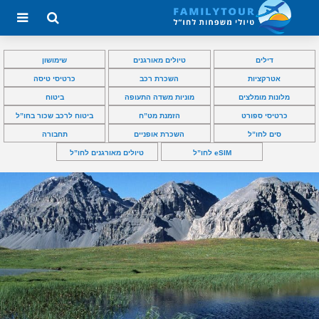
דילים
טיולים מאורגנים
שימושון
אטרקציות
השכרת רכב
כרטיסי טיסה
מלונות מומלצים
מוניות משדה התעופה
ביטוח
כרטיסי ספורט
הזמנת מט”ח
ביטוח לרכב שכור בחו”ל
סים לחו”ל
השכרת אופניים
תחבורה
eSIM לחו”ל
טיולים מאורגנים לחו”ל