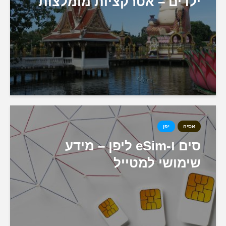
ילדים – אטרקציות מומלצות
אסיה
יפן
סים ו-eSim ליפן – מידע
שימושי למטייל