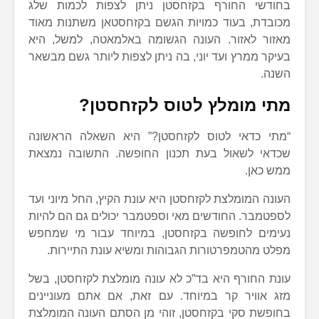
בחודשי החורף בקזחסטן ניתן לצפות לכמות שלג
מכובדת, בעוד כמויות הגשם בקזחסטאן משתנות מאוד
מאזור לאזור. העונה הגשומה באלמאטה, למשל, היא
בעיקר ממרץ ועד יוני, בה ניתן לצפות ליותר גשם מבשאר
השנה.
מתי מומלץ לטוס לקזחסטן?
“מתי כדאי לטוס לקזחסטן?” היא השאלה הראשונה
שכדאי לשאול בעת תכנון החופשה. התשובה נמצאת
ממש כאן.
העונה המומלצת לקזחסטן היא עונת הקיץ, החל מיוני ועד
לספטמבר. החודשים מאי וספטמבר יכולים גם הם להיות
נעימים לחופשה בקזחסטן, במיוחד עבור מי שמחפש
מפלט מהטמפרטורות הגבוהות ומשיא עונת התיירות.
עונת החורף היא בד”כ לא עונה מומלצת לקזחסטן, בשל
מזג אוויר קר במיוחד. עם זאת, אם אתם מעוניינים
בחופשת סקי בקזחסטן, זוהי מן הסתם העונה המומלצת