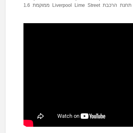
מטרים מבניין ליבר המלכותי הידוע. תחנת הרכבת Liverpool Lime Street ממוקמת 1.6