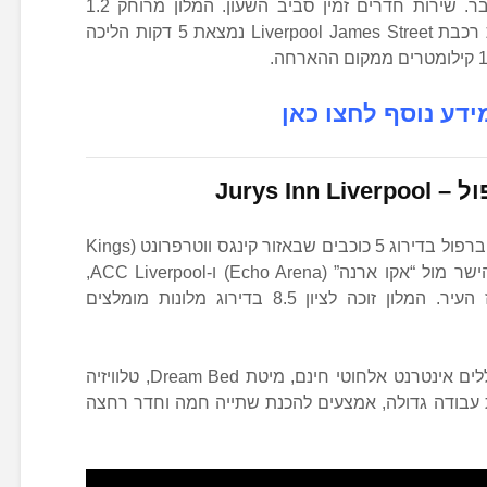
Lounge מגיש ארוחות קלות וחטיפי בר. שירות חדרים זמין סביב השעון. המלון מרוחק 1.2
קילומטרים מאלברט דוק הידוע. תחנת רכבת Liverpool James Street נמצאת 5 דקות הליכה
ידע נוסף לחצו כאן
פול –
Jurys Inn Liverpool
ג’וריז אין ליברפול, מלון דירות נופש בליברפול בדירוג 5 כוכבים שבאזור קינגס ווטרפרונט (Kings
Waterfront), בסמיכות לאלברט דוק והישר מול “אקו ארנה” (Echo Arena) ו-ACC Liverpool,
ממוקם 5 דקות הליכה בלבד ממרכז העיר. המלון זוכה לציון 8.5 בדירוג מלונות מומלצים
חדרי המלון מודרניים ומוארים; הם כוללים אינטרנט אלחוטי חינם, מיטת Dream Bed, טלוויזיה
עבודה גדולה, אמצעים להכנת שתייה חמה וחדר רחצה