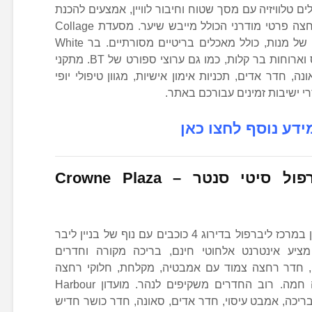
ים טלוויזיה עם מסך שטוח וחיבור לוויין, אמצעים להכנת
שתייה חמה, כספת בכל חדר וחדר רחצה פרטי מודרני הכולל מייבש שיער. מסעדת Collage
המשקיפה על הנהר מציע מגוון מעניין של מנות, כולל מאכלים בריטיים מסורתיים. בר White
מציע תפריט קוקטיילים מעניין, טאפאס וארוחות בר קלות, כמו גם ערוצי ספורט של BT. מתקני
א ARK מציעים סאונה, חדר אדים, תכניות אימון אישיות, מגוון טיפולי יופי
רי ישיבות זמינים עבורכם באתר.
ידע נוסף לחצו כאן
רפול סיטי סנטר –
Crowne Plaza
קראון פלאזה ליברפול סיטי סנטר, מלון במרכז ליברפול בדירוג 4 כוכבים עם נוף של בניין ליבר
ותי ושל נהר מרזי (Mersey), מציע אינטרנט אלחוטי חינם, בריכה מקורה וחדרים
ויין, חדר רחצה צמוד עם אמבטיה, מקלחת, חלוקי רחצה
ומייבש שיער ואמצעים להכנת שתייה חמה. רוב החדרים משקיפים לנהר. מועדון Harbour
כולל בריכה, אמבט עיסוי, חדר אדים, סאונה, חדר כושר חדיש