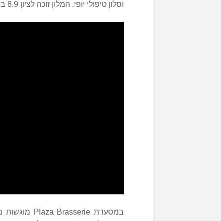
וסלון טיפולי יופי. המלון זוכה לציון 8.9 בדירוגי מלונות מומלצים בליברפול עם ילדים.