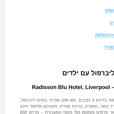
השלם
ים
ם והמלצות
–
Radisson Blu Hotel, Liverpool
רדיסון בלו, ליברפול, בית מלון בליברפול בדירוג 4 כוכבים, הוא מלון מודרני במרכז ליברפול,
נוף אל נהר מרזי (Mersey), חדר כושר, מסעדה, בריכת שחייה, אינטרנט אלחוטי חינם
וחדרים ממוזגים ומסוגננים. המלון עטור פרסים וממוקם מול מסוף המעבורת – מרחק 600