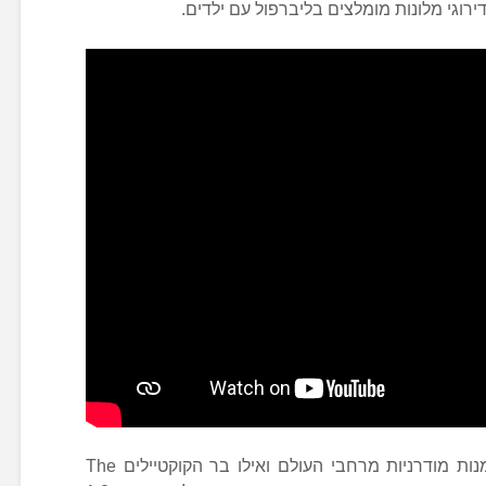
במסעדת Plaza Brasserie מוגשות מנות מודרניות מרחבי העולם ואילו בר הקוקטיילים The