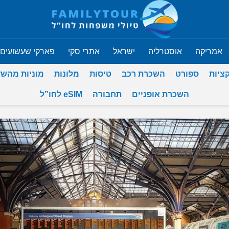
אמריקה
אוסטרליה
ישראל
אתרי סקי
פארקי שעשועים
ציות
ספורט
השכרת רכב
טיסות
מלונות
מוניות מהש
השכרת אופניים
תחבורה
eSIM לחו”ל