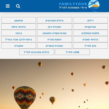
דילים
טיולים מאורגנים
שימושון
אטרקציות
השכרת רכב
כרטיסי טיסה
מלונות מומלצים
מוניות משדה התעופה
ביטוח
כרטיסי ספורט
הזמנת מט”ח
ביטוח לרכב שכור בחו”ל
סים לחו”ל
השכרת אופניים
תחבורה
eSIM לחו”ל
טיולים מאורגנים לחו”ל