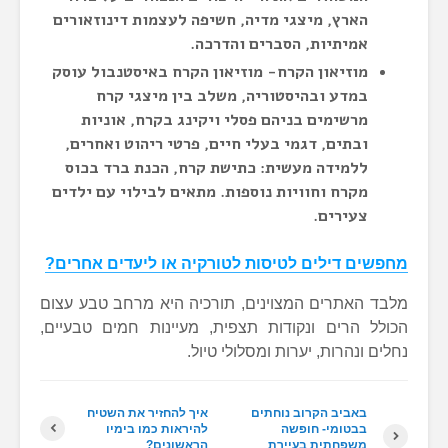
הארץ, מיצגי מדיה, חשיפה לעצמות דינוזאורים
אמיתיות, הסברים והדרכה.
מוזיאון הקרח- מוזיאון הקרח באיסטנבול עוסק
במדע ובהיסטוריה, משלב בין מיצגי קרח
מרשימים בניהם פסלי ויקינג בקרח, אוניות
ובתים, דגמי בעלי חיים, פרטי ריהוט ואחרים,
ללמידה מעשית: כתישת קרח, הכנת ברד בכוס
מקרח וחוויות נוספות. מתאים לבילוי עם ילדים
צעירים.
מחפשים דילים לטיסות לטורקיה או ליעדים אחרים?
מלבד האתרים המצוינים, תורכיה היא מרחב טבע עצום
הכולל הרים ונקודות תצפית, מעיינות חמים טבעיים,
נחלים ונהרות, יערות ומסלולי טיול.
באביב הקרוב נוחתים
איך להחזיר את השטיח
בבטומי- חופשה
להיראות כמו בימיו
משפחתית בעיירת
הראשונים?