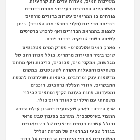
מעיינות חמים, מערות ערים תת קרקעיות
האטרקציה המרכזית בעיירה: מתחם כדורים
פורחים בו ממריאים עשרות כדורים פורחים
בזריחה מדי יום (תלוי בתנאי מזג האוויר). ניתן
לצפות בהמראת הכדורים ואף לרכוש כרטיסים
לטיסה בשמי טורקיה בכדור פורח.
פארק המים אטלנטיס- פארק המים אטלנטיס
שוכן בעיר התיירות מרמריס, כולל מגוון רחב של
מגלשות, מתקני מים, אבובים, בריכות ואף מתחם
משחקים והפעלות מקורה לקטנטנים. במקום
מדשאות ענק ומרחבים, כיסאות ושולחנות להנאת
המבקרים, אזורי הצללה נרחבים, דוכנים
ומסעדות. פתוח בעונת הקיץ ומתאים לבילוי
משפחתי עם הילדים לאורך היום כולו.
ארץ היורה- פארק שעשועים בסגנון עולם היורה
המצוי באיסטנבול, מעוצב בסגנון טבע פראי
וכולל עשרות דגמים ומיצגים של דינוזאורים
בגודל טבעי ובהדמיה של תנועה וצליל
המשחזרים את חיי היצורים הנכחדים על כדור