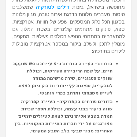
מחופשה בישראל, בזכות
דילים לטורקיה
שמשלבים
טיסות, מעברים מלונות בדרגת אירוח טובה, מגוון מלונות
בסגנון הכל כלול המספקים שפע של חוויות, אטרקציות,
ספא, פינוקים מתחמים קולינריים בשטח המלון. גם
למתארחים במתחמי הנופש הכוללים פעילויות ומתקנים,
מומלץ לתכנן ולשלב ביקור במספר אטרקציות מובילות
לילדים בתורכיה:
בודרום- העיירה בודרום היא עיירת נופש שוקקת
חיים, על שפת הריביירה הטורקית, וכוללת
שווקים ססגוניים, טירה מרשימה פתוחה
למבקרים, ספינות עץ ייחודיות בהן ניתן לצאת
לשייט משפחתי ומרחב כפרי אותנטי.
כדורים פורחים בקפדוקיה- העיירה קפדוקיה
שווה ביקור בפני עצמה, וכוללת מספר שכיות
חמדה בטבע אליהן ניתן לצאת לטיולים יומיים
מאורגנים על ידי חברות התיירות המקומיות. בין
האתרים: מבוך טבעי בלב הטבע המקומי,