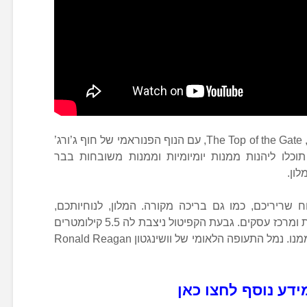
אורחים נהנים ממשקה איכות בבר הגג, The Top of the Gate, עם הנוף הפנוראמי של חוף ג’ורג’
 תוכלו ליהנות ממנות יומיומיות וממנות משובחות בבר
ון.
 שריריכם, כמו גם בריכה מקורה. המלון, לנוחיותכם,
מספק גם שירותי קונסיירז’, חנות מתנות ומרכז עסקים. גבעת הקפיטול ניצבת לה 5.5 קילומטרים
מהמלון והבית הלבן – 2.3 קילומטרים ממנו. נמל התעופה הלאומי של וושינגטון Ronald Reagan
ידע נוסף לחצו כאן