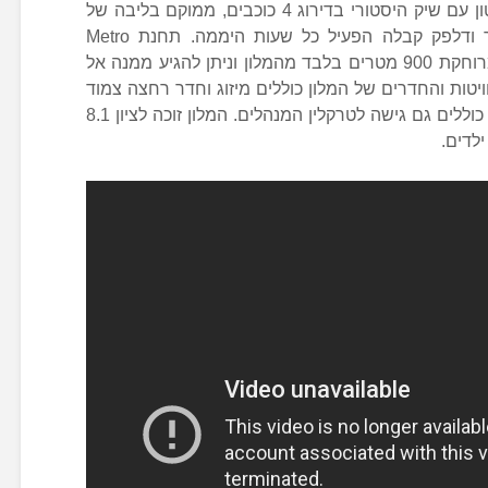
קפיטל הילטון, בית מלון במרכז וושינגטון עם שיק היסטורי בדירוג 4 כוכבים, ממוקם בליבה של
העיר וושינגטון. הוא מציע מסעדה-בר ודלפק קבלה הפעיל כל שעות היממה. תחנת Metro
Center שעל קו Washington Metro מרוחקת 900 מטרים בלבד מהמלון וניתן להגיע ממנה אל
ויטות והחדרים של המלון כוללים מיזוג וחדר רחצה צמוד
עם מוצרי טיפוח חינם. חלק מהחדרים כוללים גם גישה לטרקלין המנהלים. המלון זוכה לציון 8.1
ילדים.