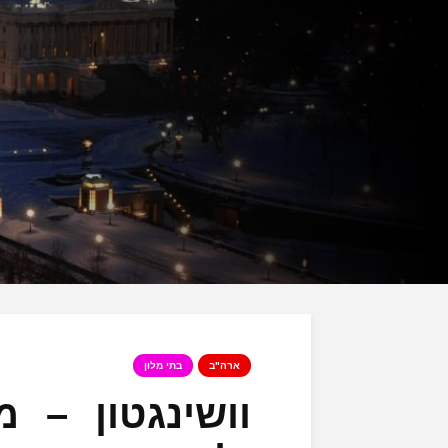
ארה"ב
בתי מלון
וושינגטון – 