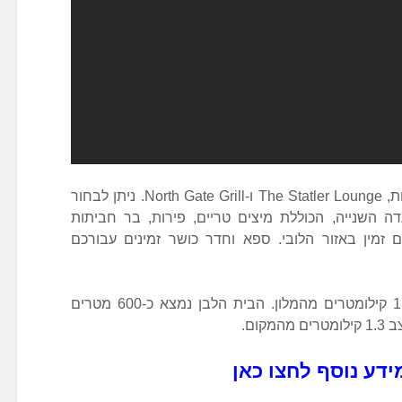
ניתן לסעוד במלון בכל אחת מהמסעדות, The Statler Lounge ו-North Gate Grill. ניתן לבחור
 השנייה, הכוללת מיצים טריים, פירות, בר חביתות
ם זמין באזור הלובי. ספא וחדר כושר זמינים עבורכם
מרכז הכנסים של וושינגטון ממוקם 1.2 קילומטרים מהמלון. הבית הלבן נמצא כ-600 מטרים
קום.
ידע נוסף לחצו כאן