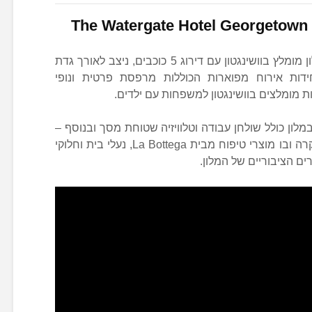
The Watergate Hotel Georgetown
ווטרגייט, המלון ההיסטורי, הוא בית מלון מומלץ בוושינגטון עם דירוג 5 כוכבים, ניצב לאורך גדת
) ומציע יחידות אירוח מפוארות הכוללות מרפסת פרטית ונופי
נטיים שבמלון כולל שולחן עבודה וטלוויזיה שטוחת מסך ובנוסף –
חדר רחצה מרוצף שיש מרצפה עד תקרה ובו מוצרי טיפוח מבית La Bottega, נעלי בית וחלוקי
ים הציבוריים של המלון.