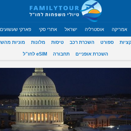
אמריקה
אוסטרליה
ישראל
אתרי סקי
פארקי שעשועים
ציות
ספורט
השכרת רכב
טיסות
מלונות
מוניות מהש
השכרת אופניים
תחבורה
eSIM לחו”ל