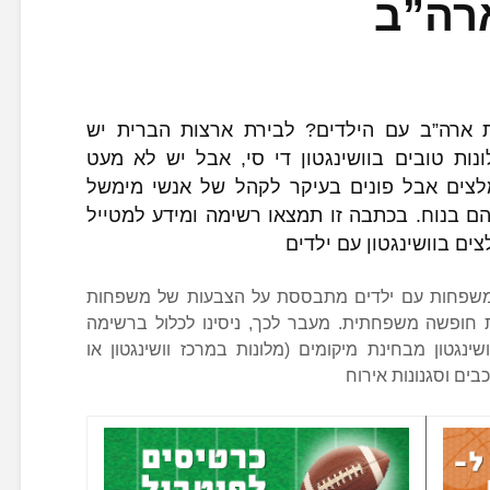
ארה”ב
ת ארה”ב עם הילדים? לבירת ארצות הברית יש
ות טובים בוושינגטון די סי, אבל יש לא מעט
מלצים אבל פונים בעיקר לקהל של אנשי מימשל
הם בנוח. בכתבה זו תמצאו רשימה ומידע למטייל
צים בוושינגטון עם ילדים
 למשפחות עם ילדים מתבססת על הצבעות של משפחות
 חופשה משפחתית. מעבר לכך, ניסינו לכלול ברשימה
שינגטון מבחינת מיקומים (מלונות במרכז וושינגטון או
בים וסגנונות אירוח