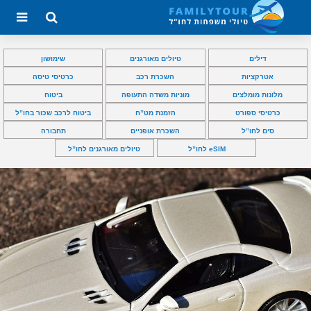
דילים
טיולים מאורגנים
שימושון
אטרקציות
השכרת רכב
כרטיסי טיסה
מלונות מומלצים
מוניות משדה התעופה
ביטוח
כרטיסי ספורט
הזמנת מט”ח
ביטוח לרכב שכור בחו”ל
סים לחו”ל
השכרת אופניים
תחבורה
eSIM לחו”ל
טיולים מאורגנים לחו”ל