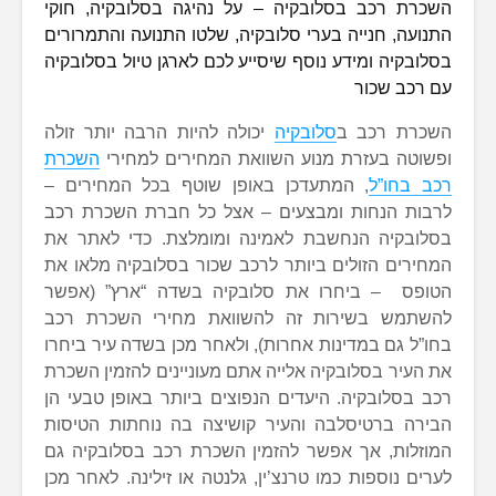
השכרת רכב בסלובקיה – על נהיגה בסלובקיה, חוקי
התנועה, חנייה בערי סלובקיה, שלטו התנועה והתמרורים
בסלובקיה ומידע נוסף שיסייע לכם לארגן טיול בסלובקיה
עם רכב שכור
השכרת רכב ב
סלובקיה
יכולה להיות הרבה יותר זולה
ופשוטה בעזרת מנוע השוואת המחירים למחירי
השכרת
רכב בחו”ל
, המתעדכן באופן שוטף בכל המחירים –
לרבות הנחות ומבצעים – אצל כל חברת השכרת רכב
בסלובקיה הנחשבת לאמינה ומומלצת. כדי לאתר את
המחירים הזולים ביותר לרכב שכור בסלובקיה מלאו את
הטופס – ביחרו את סלובקיה בשדה “ארץ” (אפשר
להשתמש בשירות זה להשוואת מחירי השכרת רכב
בחו”ל גם במדינות אחרות), ולאחר מכן בשדה עיר ביחרו
את העיר בסלובקיה אלייה אתם מעוניינים להזמין השכרת
רכב בסלובקיה. היעדים הנפוצים ביותר באופן טבעי הן
הבירה ברטיסלבה והעיר קושיצה בה נוחתות הטיסות
המוזלות, אך אפשר להזמין השכרת רכב בסלובקיה גם
לערים נוספות כמו טרנצ’ין, גלנטה או זילינה. לאחר מכן