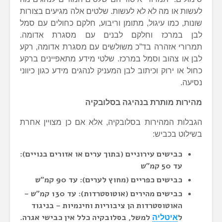
לעשות או מה לא לא לעשות. שלטים אלה מגיעים בצורות
שונות, כמו עיגול, מתומן וריבוע, חלקם כחולים עם סמל
לבן במרכז וחלקם לבנים עם מסגרת אדומה.
תמרורי אזהרה בד”כ משולשים עם מסגרת אדומה, רקע
לבן או צהוב וסמל במרכז. שלטי מידע מתאפיינים ברקע
כחול או ירוק וכיתוב לבן המעניק לנהגים מידע כגון כיווני
נסיעה.
מהירות מותרת בנהיגה בסלובקיה
הגבלות המהירות בסלובקיה, אלא אם כן מצויין אחרת
בשילוט בכביש:
כבישים עירוניים (בתוך ערים או אזורים בנויים):
עד 50 קמ”ש
כבישים כפריים (מחוץ לערים): עד 90 קמ”ש
כבישים מהירים (אוטוסטרדות): עד 130 קמ”ש –
האוטוסטרדות הן ציבוריות וחינמיות – בניגוד
ל
למשל, בסלובקיה כלל אין כבישי אגרה.
איטליה