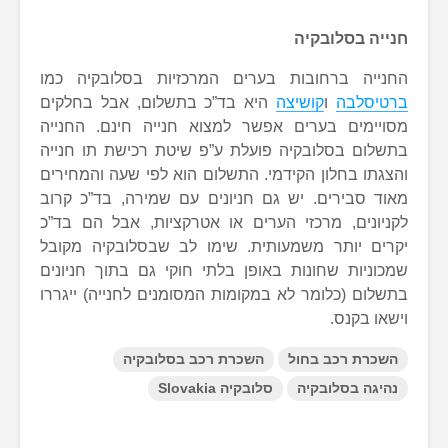
חנייה בסלובקיה
החנייה ברחובות בערים המרכזיות בסלובקיה כמו
ברטיסלבה
ו
קושיצה
היא בד”כ בתשלום, אבל בחלקים
מסויימים בערים אפשר למצוא חנייה חינם. החנייה
בתשלום בסלובקיה פועלת ע”פ שיטת רכישת תו חנייה
והצגתו בחלון הקידמי. התשלום הוא לפי שעה והמחירים
מאוד סבירים. יש גם חניונים עם שמירה, בד”כ קרוב
לקניונים, מרכזי הערים או אטרקציות, אבל הם בד”כ
יקרים יותר משמעותית. שימו לב שבסלובקיה מקובל
שמכוניות שחונות באופן בלתי חוקי גם בתוך חניונים
בתשלום (כלומר לא במקומות המסומנים לחנייה) ייגררו
וישאו בקנס.
השכרת רכב בחול
השכרת רכב בסלובקיה
נהיגה בסלובקיה
סלובקיה Slovakia