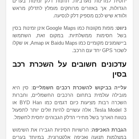
יחסית למדינות מערביות. תחנות דלק זמינות בערים
הגדולות, אך באזורים מרוחקים מומלץ לתדלק מראש
ולוודא שיש לכם מספיק דלק לנסיעה.
ניווט
: מפות מקוונות כמו Google Maps אינן זמינות בסין
בשל חסימות ממשלתיות. במקום זאת, השתמשו
ביישומונים מקומיים כמו Baidu Maps או Amap, או שקלו
לשכור GPS יחד עם הרכב.
עדכונים חשובים על השכרת רכב
בסין
עלייה בביקוש להשכרת רכבים חשמליים
: סין היא
מובילה עולמית בתחום הרכבים החשמליים, וחברות
השכרה רבות מציעות כיום דגמים כמו BYD Han או
Tesla Model 3. אלה עשויים להיות זולים יותר לתפעול
בטווח הארוך בשל מחירי הדלק הגבוהים יחסית לחשמל.
הגברת האכיפה
: הרשויות הסיניות הגבירו את השימוש
במצלמות תנועה ואכיפה אלקטרונית, במיוחד בערים