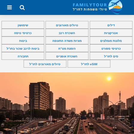
דילים
טיולים מאורגנים
שימושון
אטרקציות
השכרת רכב
כרטיסי טיסה
מלונות מומלצים
מוניות משדה התעופה
ביטוח
כרטיסי ספורט
הזמנת מט”ח
ביטוח לרכב שכור בחו”ל
סים לחו”ל
השכרת אופניים
תחבורה
eSIM לחו”ל
טיולים מאורגנים לחו”ל