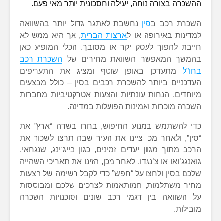
ההשכרה בצורה נוחה, יעילה וחסכונית יותר מאי פעם.
השכרת רכב ב
סין
נחשבת לאתגר גדול יותר בהשוואה
למדינות באירופה או ל
ארצות הברית
, אך היא ממש לא
חייבת להפוך לעסק יקר או מסובך. הכלי המופיע כאן
בהמשך המאפשר השוואת מחירים של
השכרת רכב
בחו”ל
מתעדכן באופן שוטף ומציג את התעריפים
העדכניים ביותר להשכרת רכבים בסין – כולל מבצעים
מיוחדים, הנחות עונתיות והצעות אטרקטיביות מחברות
השכרה מוכרות ואמינות הפועלות במדינה.
כדי להשתמש במנוע החיפוש, בחרו בשדה “ארץ” את
“סין”, ולאחר מכן ציינו את העיר שבה תרצו לשכור את
הרכב מתוך מגוון יעדים זמינים, כגון בייג’ינג, שנגחאי,
גואנגג’ואו או צ’נגדו. לאחר מכן, הזינו את תאריכי השהייה
שלכם בסין ולחצו על “חפש” כדי לקבל רשימה של הצעות
מחיר משתלמות, המותאמות לצרכים שלכם ומבוססות
על השוואה בין דגמי רכב שונים וסוכנויות השכרה
מובילות.