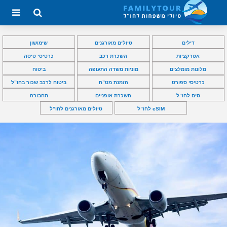
דילים
טיולים מאורגנים
שימושון
אטרקציות
השכרת רכב
כרטיסי טיסה
מלונות מומלצים
מוניות משדה התעופה
ביטוח
כרטיסי ספורט
הזמנת מט”ח
ביטוח לרכב שכור בחו”ל
סים לחו”ל
השכרת אופניים
תחבורה
eSIM לחו”ל
טיולים מאורגנים לחו”ל