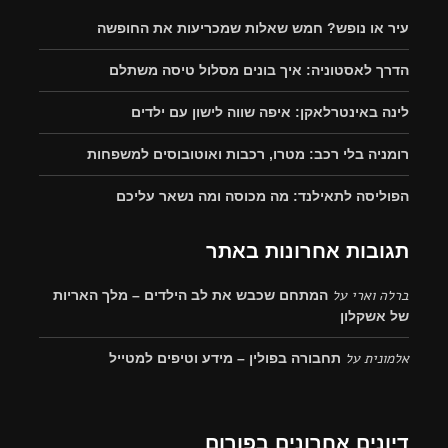
עיר או נופש? חמש שאלות שמכריעות את החופשה
הדרך לאסטוניה: איך בונים מסלול טיסה משתלם
לינה באינטרלאקן: איפה שווה לישון עם ילדים
רומניה בלי רכב: מטרו, רכבות ואוטובוסים למשפחות
הפוליסה לתאילנד: מה מכוסה ומה נשאר עליכם
תגובות אחרונות באתר
ברלה וארי
על
המתחם שכבש את לב הילדים – מלך האריות
של אשקלון
אלמונית
על
תחבורה בפולין – מידע וטיפים למטייל
דיונים אחרונים בפורום