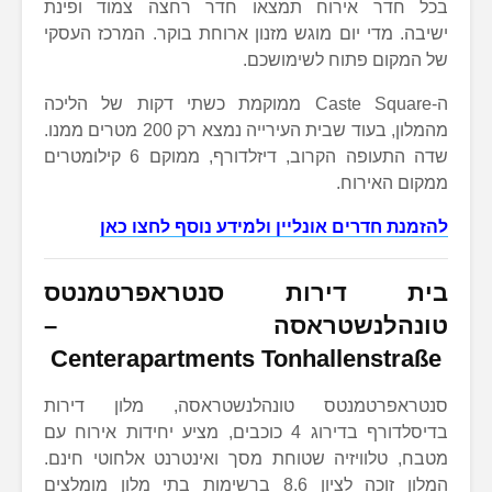
בכל חדר אירוח תמצאו חדר רחצה צמוד ופינת
ישיבה. מדי יום מוגש מזנון ארוחת בוקר. המרכז העסקי
של המקום פתוח לשימושכם.
ה-Caste Square ממוקמת כשתי דקות של הליכה
מהמלון, בעוד שבית העירייה נמצא רק 200 מטרים ממנו.
שדה התעופה הקרוב, דיזלדורף, ממוקם 6 קילומטרים
ממקום האירוח.
להזמנת חדרים אונליין ולמידע נוסף לחצו כאן
בית דירות
סנטראפרטמנטס
טונהלנשטראסה –
Centerapartments Tonhallenstraße
סנטראפרטמנטס טונהלנשטראסה, מלון דירות
בדיסלדורף בדירוג 4 כוכבים, מציע יחידות אירוח עם
מטבח, טלוויזיה שטוחת מסך ואינטרנט אלחוטי חינם.
המלון זוכה לציון 8.6 ברשימות בתי מלון מומלצים