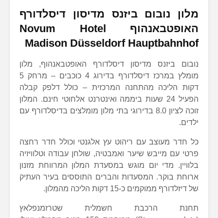
מלון נובום ביזנס מדיסון דיסלדורף
האופטבאנהוף
Novum Hotel
Madison Düsseldorf Hauptbahnhof
נובום ביזנס מדיסון דיסלדורף האופטבאנהוף, מלון
מומלץ במרכז דיסלדורף בדירוג 4 כוכבים – מרחק 5
דקות הליכה מהתחנה המרכזית – כולל דלפק קבלה
הפעיל 24 שעות ביממה ואינטרנט אלחוטי חינם. המלון
זוכה לציון 8.0 בדירוגי בתי מלון מומלצים בדיסלדורף עם
ילדים.
כל חדר מעוצב עם ריהוט עץ אלגנטי וכולל חדר רחצה
פרטי עם מייבש שיער ואמבטיה, שולחן עבודה וטלוויזיה
בלוויין. מדי יום מוגש במסעדת המלון המרווחת מזנון
ארוחת בוקר. המסעדות והברים התוססים בעיר העתיק
של דיזלדורף ממוקמים כ-15 דקות הליכה מהמלון.
תחנת הרכבת חשמלית שטרזמנפלאץ