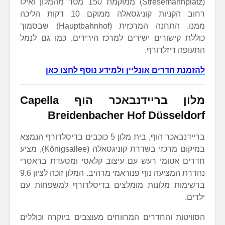
(Stresemannplatz) ממוקמת 150 מטר מהמלון ואילו
רחוב הקניות קוניגסאלה ממוקם 10 דקות הליכה
ממנו. התחנה המרכזית (Hauptbahnhof) שבסמוך
כוללת קישורים ישירים למרכז הירידים, כמו גם לנמל
התעופה דיזלדורף.
להזמנת חדרים אונליין ולמידע נוסף לחצו כאן
מלון בריידנבאכר הוף
Capella
Breidenbacher Hof Düsseldorf
בריידנבאכר הוף, בית מלון 5 כוכבים בדיסלדורף הנמצא
במיקום מרכזי בשדרת קוניגסאלה (Königsallee), מציע
חדרים אטומי רעש עם עיצוב קלאסי ומסעדת בראסרי
נהדרת המציעה נוף פנוראמי מרהיב. המלון זוכה לציון 9.6
ברשימות מלונות מומלצים בדיסלדורף למשפחות עם
ילדים.
הסוויטות והחדרים המרווחים מעוצבים ביוקרה וכוללים