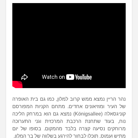
נהר הריין נמצא ממש קרוב למלון, כמו גם בית האופרה
של העיר ומוזיאונים אחדים. מתחם הקניות המפורסם
קוניגסאלה (Königsallee) נמצא גם הוא במרחק הליכה
נוח, בעוד שתחנת הרכבת המרכזית וגני התערוכה
מרוחקים נסיעה קצרה בלבד מהמקום. בסופו של יום
מתיש ועמוס, תוכלו לבחור להירגע בשלווה של בר המלון.