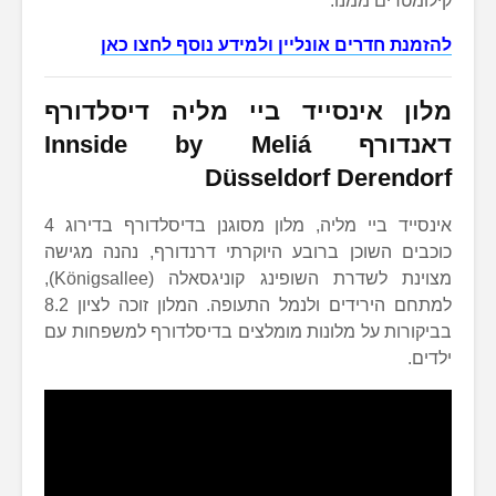
קילומטרים ממנו.
להזמנת חדרים אונליין ולמידע נוסף לחצו כאן
מלון אינסייד ביי מליה דיסלדורף
דאנדורף
Innside by Meliá
Düsseldorf Derendorf
אינסייד ביי מליה, מלון מסוגנן בדיסלדורף בדירוג 4
כוכבים השוכן ברובע היוקרתי דרנדורף, נהנה מגישה
מצוינת לשדרת השופינג קוניגסאלה (Königsallee),
למתחם הירידים ולנמל התעופה. המלון זוכה לציון 8.2
בביקורות על מלונות מומלצים בדיסלדורף למשפחות עם
ילדים.