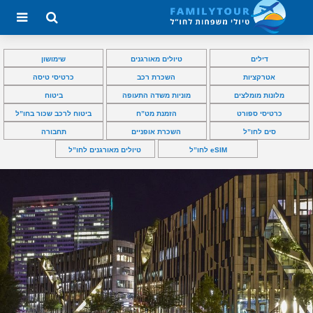
דילים
טיולים מאורגנים
שימושון
אטרקציות
השכרת רכב
כרטיסי טיסה
מלונות מומלצים
מוניות משדה התעופה
ביטוח
כרטיסי ספורט
הזמנת מט”ח
ביטוח לרכב שכור בחו”ל
סים לחו”ל
השכרת אופניים
תחבורה
eSIM לחו”ל
טיולים מאורגנים לחו”ל