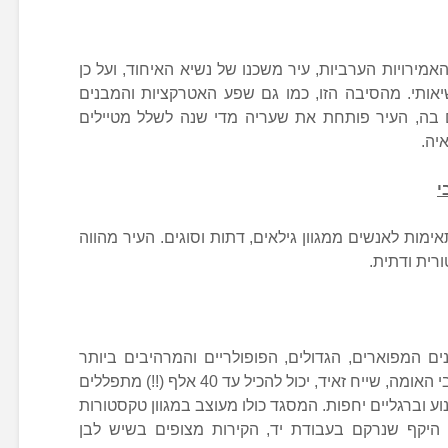
מירויות הערביות, עיר משכנו של נשיא האיחוד, ועל כן
ותי. מהסיבה הזו, כמו גם שפע האטרקציות והמבנים
ם בה, העיר פותחת את שעריה מדי שנה לשלל מטיילים
יה.
י
מות לאנשים ממגוון גילאים, דתות וסוגים. העיר מהווה
רית ודתית.
 המפוארים, הגדולים, הפופולריים והמרהיבים ביותר
באבו דאבי. המסגד קרוי על שמו של אבי האומה, שייח זאיד, יכול להכיל עד 40 אלף (!!) מתפללים
וע וברגליים יחפות. המסגד כולו מעוצב במגוון טקסטורות
היקף שנרקם בעבודת יד, הקירות מצופים בשיש לבן