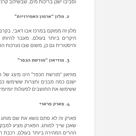
וסביבו ישנן בריכות מים, שבשילוב קר
מלון “ארמון האמירויות”
מלון זה ממוקם במרכז אבו דאבי, בקרבת
היקרים ביותר בעולם. מעבר להיותו 
והיסטורית גם כן, משום שבו נערכות הפג
מוזיאון “מורשת הכפר”
ישנם כמה מבנים וחצרות ששימשו כמג
ששימשו את התושבים לפעולות יומיומיו
פארק פרארי
פארק זה לא סתם נושא את שם מותג ר
שאכן שייך למותג. הפארק מציע למבקר
ההרים המהירה ביותר בעולם, רכבת ה