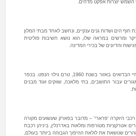
ני השמש יוצרות אפקט מדהים.
 חוף הים ושדות גנים ענקיים, ונחשב לאחד מבתי המלון
יקר ומרשים במראה שלו, הוא נושא חשיבות פוליטית
ישות והדיונים של בכירי המדינה.
מוזיאון “מורשת הכפר” הינו מיצג של חיי הבדואים באזור בשנת 1960, טרם גילוי הנפט. בכפר
ורים עבור התושבים, בתי מלאכה, שווקים ועוד מבנים
ת.
כבי היוקרה ‘פרארי’ – מדובר בפארק שעשועים מקורה
ים אטרקציות מטורפות ומלאות באדרנלין, ביניהן רכבת
הרים שנושאת את לולאת ההיפוך הגבוהה ביותר בעולם,