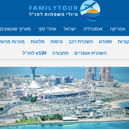
אמריקה
אוסטרליה
ישראל
אתרי סקי
פארקי שעשועים
ציות
ספורט
השכרת רכב
טיסות
מלונות
מוניות מהש
השכרת אופניים
תחבורה
eSIM לחו”ל