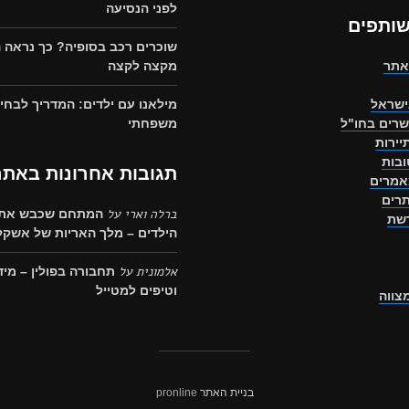
לפני הנסיעה
שותפים
שוכרים רכב בסופיה? כך נראה 
אתר
מקצה לקצה
ישראל
מילאנו עם ילדים: המדריך לבחיר
שרים בחו"ל
משפחתי
יירות
בות
תגובות אחרונות באתר
אמרים
רים
ברלה וארי
על
המתחם שכבש את 
רשת
הילדים – מלך האריות של אשקלו
אלמונית
על
תחבורה בפולין – מיד
וטיפים למטייל
מצווה
בניית האתר
pronline