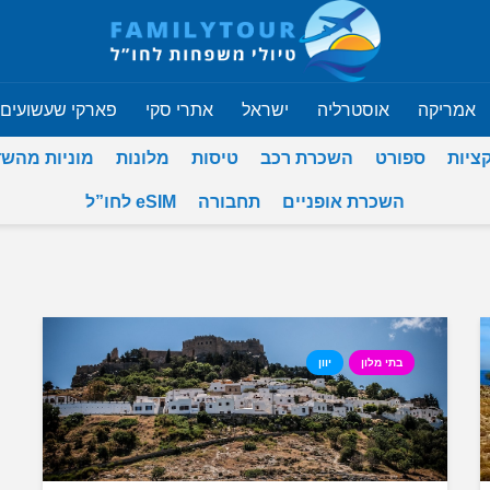
אמריקה
אוסטרליה
ישראל
אתרי סקי
פארקי שעשועים
ציות
ספורט
השכרת רכב
טיסות
מלונות
מוניות מהש
השכרת אופניים
תחבורה
eSIM לחו”ל
בתי מלון
יוון